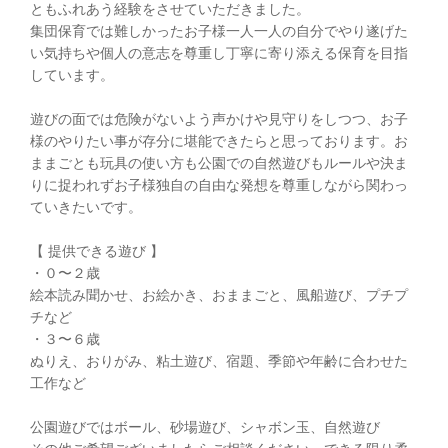
ともふれあう経験をさせていただきました。
集団保育では難しかったお子様一人一人の自分でやり遂げた
い気持ちや個人の意志を尊重し丁寧に寄り添える保育を目指
しています。
遊びの面では危険がないよう声かけや見守りをしつつ、お子
様のやりたい事が存分に堪能できたらと思っております。お
ままごとも玩具の使い方も公園での自然遊びもルールや決ま
りに捉われずお子様独自の自由な発想を尊重しながら関わっ
ていきたいです。
【 提供できる遊び 】
・０〜２歳
絵本読み聞かせ、お絵かき、おままごと、風船遊び、プチプ
チなど
・３〜６歳
ぬりえ、おりがみ、粘土遊び、宿題、季節や年齢に合わせた
工作など
公園遊びではボール、砂場遊び、シャボン玉、自然遊び
その他ご希望ございましたらご相談ください。できる限り柔