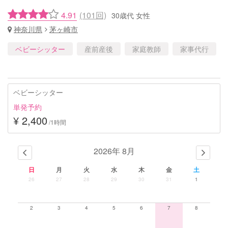
4.91
(101回)
30歳代 女性
神奈川県
茅ヶ崎市
ベビーシッター
産前産後
家庭教師
家事代行
ベビーシッター
単発予約
¥ 2,400
/1時間
2026年 8月
日
月
火
水
木
金
土
26
27
28
29
30
31
1
2
3
4
5
6
7
8