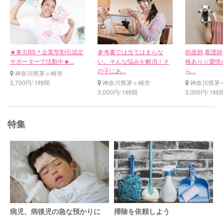
★東京BS＊企業型割引認定
参考書では当てはまらな
助産師,看護師
サポーターで活動中★...
い。そんな悩みを解消！そ
格あり☆愛情
の子にあ...
ら...
神奈川県茅ヶ崎市
3,700円/ 1時間
神奈川県茅ヶ崎市
神奈川県茅
3,000円/ 1時間
3,000円/ 1時
特集
病児、病後児の急な預かりに
掃除を依頼しよう