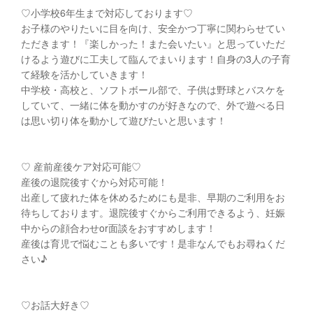
♡小学校6年生まで対応しております♡
お子様のやりたいに目を向け、安全かつ丁寧に関わらせてい
ただきます！『楽しかった！また会いたい』と思っていただ
けるよう遊びに工夫して臨んでまいります！自身の3人の子育
て経験を活かしていきます！
中学校・高校と、ソフトボール部で、子供は野球とバスケを
していて、一緒に体を動かすのが好きなので、外で遊べる日
は思い切り体を動かして遊びたいと思います！
♡ 産前産後ケア対応可能♡
産後の退院後すぐから対応可能！
出産して疲れた体を休めるためにも是非、早期のご利用をお
待ちしております。退院後すぐからご利用できるよう、妊娠
中からの顔合わせor面談をおすすめします！
産後は育児で悩むことも多いです！是非なんでもお尋ねくだ
さい♪
♡お話大好き♡