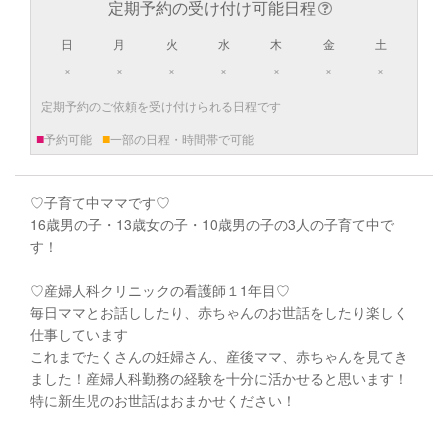
定期予約の受け付け可能日程
日
月
火
水
木
金
土
×
×
×
×
×
×
×
定期予約のご依頼を受け付けられる日程です
■
■
予約可能
一部の日程・時間帯で可能
♡子育て中ママです♡
16歳男の子・13歳女の子・10歳男の子の3人の子育て中で
す！
♡産婦人科クリニックの看護師１1年目♡
毎日ママとお話ししたり、赤ちゃんのお世話をしたり楽しく
仕事しています
これまでたくさんの妊婦さん、産後ママ、赤ちゃんを見てき
ました！産婦人科勤務の経験を十分に活かせると思います！
特に新生児のお世話はおまかせください！