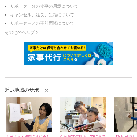
サポーター分の食事の用意について
キャンセル、延長、短縮について
サポーターとの事前面談について
その他のヘルプ
近い地域のサポーター
お子さまと親御さまに寄り
保育歴30年以上！23時まで
【対応可能】 