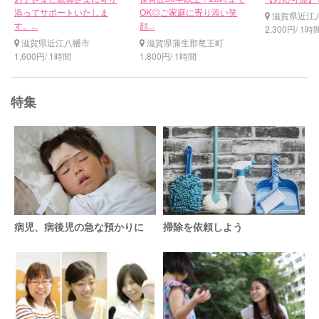
添ってサポートいたしま
OK◎ご家庭に寄り添い笑
滋賀県近江
す。...
顔...
2,300円/ 1時
滋賀県近江八幡市
滋賀県蒲生郡竜王町
1,600円/ 1時間
1,800円/ 1時間
特集
病児、病後児の急な預かりに
掃除を依頼しよう