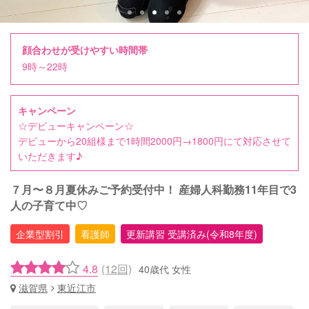
顔合わせが受けやすい時間帯
9時～22時
キャンペーン
☆デビューキャンペーン☆
デビューから20組様まで1時間2000円→1800円にて対応させて
いただきます♪
７月〜８月夏休みご予約受付中！ 産婦人科勤務11年目で3
人の子育て中♡
企業型割引
看護師
更新講習 受講済み(令和8年度)
4.8
(12回)
40歳代 女性
滋賀県
東近江市