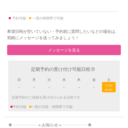
■
■
予約可能
一部の時間帯で可能
希望日時が空いていない・予約前に質問したいなどの場合は、
気軽にメッセージを送ってみましょう！
メッセージを送る
定期予約の受け付け可能日程
日
月
火
水
木
金
土
17:00
×
×
×
×
×
×
|
20:30
定期予約のご依頼を受け付けられる日程です
■
■
予約可能
一部の日程・時間帯で可能
❁ ┈┈┈┈┈┈ ⋆˖お知らせ˖⋆ ┈┈┈┈┈┈ ❁