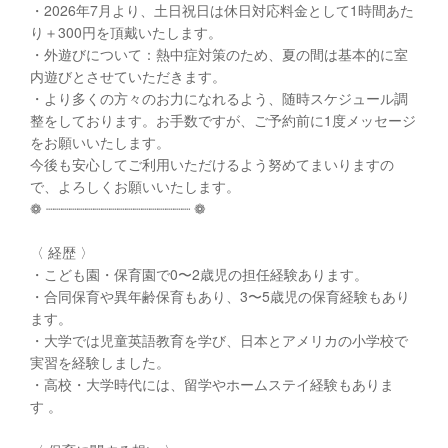
・2026年7月より、土日祝日は休日対応料金として1時間あた
り＋300円を頂戴いたします。
・外遊びについて：熱中症対策のため、夏の間は基本的に室
内遊びとさせていただきます。
・より多くの方々のお力になれるよう、随時スケジュール調
整をしております。お手数ですが、ご予約前に1度メッセージ
をお願いいたします。
今後も安心してご利用いただけるよう努めてまいりますの
で、よろしくお願いいたします。
❁ ┈┈┈┈┈┈┈┈┈┈┈┈┈┈┈┈┈┈ ❁
〈 経歴 〉
・こども園・保育園で0〜2歳児の担任経験あります。
・合同保育や異年齢保育もあり、3〜5歳児の保育経験もあり
ます。
・大学では児童英語教育を学び、日本とアメリカの小学校で
実習を経験しました。
・高校・大学時代には、留学やホームステイ経験もありま
す 。