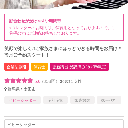
顔合わせが受けやすい時間帯
※カレンダーのお時間は、保育用となっておりますので、ご
希望の方はご連絡お待ちしております。
笑顔で楽しく♫ご家族さまにほっとできる時間をお届け＊
*9月ご予約スタート！
企業型割引
保育士
更新講習 受講済み(令和8年度)
5.0
(358回)
30歳代 女性
群馬県
太田市
ベビーシッター
産前産後
家庭教師
家事代行
ベビーシッター