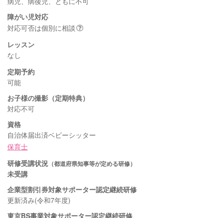
病児、病後児、ともに不可
障がい児対応
対応可否は個別に相談
レッスン
なし
定期予約
可能
お子様の撮影（定期特典）
対応不可
資格
自治体届出済ベビーシッター
保育士
研修受講状況
（都道府県知事等が定める研修）
未受講
企業型割引券対象サポーター認定継続研修
更新済み(令和7年度)
東京BS事業対象サポーター認定継続研修