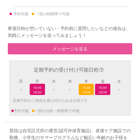
■
■
予約可能
一部の時間帯で可能
希望日時が空いていない・予約前に質問したいなどの場合は、
気軽にメッセージを送ってみましょう！
メッセージを送る
定期予約の受け付け可能日程
日
月
火
水
木
金
土
16:00
10:30
16:00
×
×
×
×
|
|
|
18:00
15:00
18:00
定期予約のご依頼を受け付けられる日程です
■
■
予約可能
一部の日程・時間帯で可能
普段は自宅託児所の運営(認可外保育施設)、産後ケア施設での
勤務、小学生のサマープログラムなど幅広い年齢のお子様を