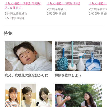
【対応可能】 / 料理 / 早朝対
【対応可能】 / 掃除 / 料理
【対応可能】 
応 / 夜間対応
沖縄県那覇市
沖縄県宮古
沖縄県豊見城市
2,500円/ 1時間
2,000円/ 1時
2,500円/ 1時間
特集
病児、病後児の急な預かりに
掃除を依頼しよう