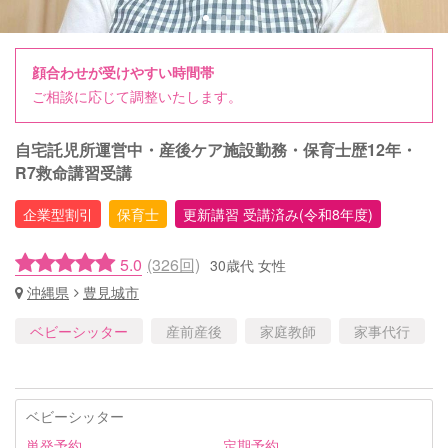
顔合わせが受けやすい時間帯
ご相談に応じて調整いたします。
自宅託児所運営中・産後ケア施設勤務・保育士歴12年・
R7救命講習受講
企業型割引
保育士
更新講習 受講済み(令和8年度)
5.0
(326回)
30歳代 女性
沖縄県
豊見城市
ベビーシッター
産前産後
家庭教師
家事代行
ベビーシッター
単発予約
定期予約