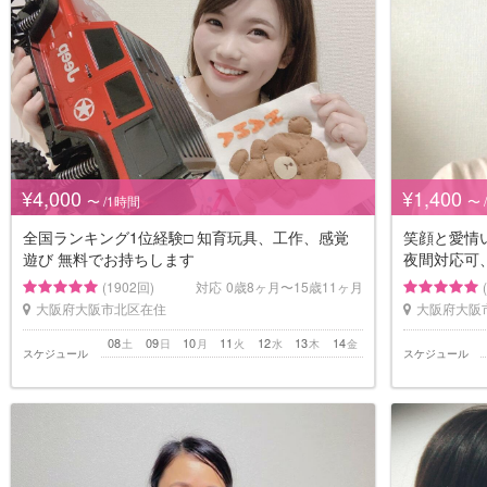
¥4,000
¥1,400
〜 /1時間
〜 
全国ランキング1位経験□️ 知育玩具、工作、感覚
笑顔と愛情
遊び 無料でお持ちします
夜間対応可
(1902回)
対応
0歳8ヶ月〜15歳11ヶ月
大阪府大阪市北区在住
大阪府大阪
08
09
10
11
12
13
14
土
日
月
火
水
木
金
スケジュール
スケジュール