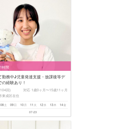
/1時間
て勤務中♪児童発達支援・放課後等デ
での経験あり！
(104回)
対応
1歳0ヶ月〜15歳11ヶ月
市東成区在住
08
09
10
11
12
13
14
土
日
月
火
水
木
金
07-23