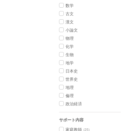
数学
古文
漢文
小論文
物理
化学
生物
地学
日本史
世界史
地理
倫理
政治経済
サポート内容
家庭教師
(25)