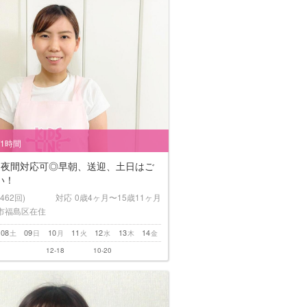
/1時間
！夜間対応可◎早朝、送迎、土日はご
い！
(462回)
対応
0歳4ヶ月〜15歳11ヶ月
市福島区在住
08
09
10
11
12
13
14
土
日
月
火
水
木
金
12-18
10-20