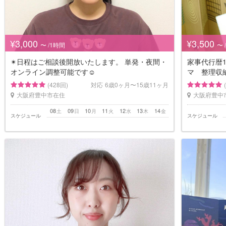
¥3,000
¥3,500
〜 /1時間
〜 
✴︎日程はご相談後開放いたします。 単発・夜間・
家事代行暦1
オンライン調整可能です☺
マ 整理収
(428回)
対応
6歳0ヶ月〜15歳11ヶ月
大阪府豊中市在住
大阪府豊中
08
09
10
11
12
13
14
土
日
月
火
水
木
金
スケジュール
スケジュール