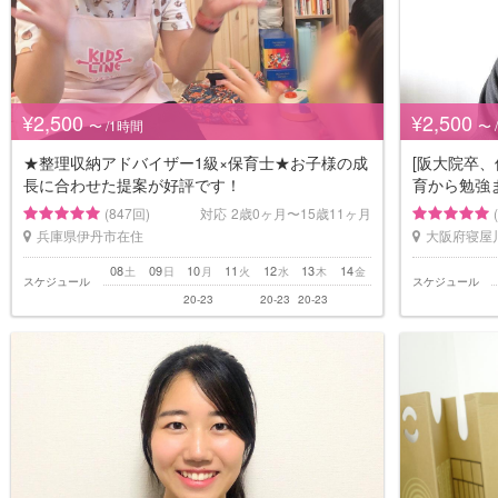
¥2,500
¥2,500
〜 /1時間
〜 
★整理収納アドバイザー1級×保育士★お子様の成
[阪大院卒、
長に合わせた提案が好評です！
育から勉強
(847回)
対応
2歳0ヶ月〜15歳11ヶ月
兵庫県伊丹市在住
大阪府寝屋
08
09
10
11
12
13
14
土
日
月
火
水
木
金
スケジュール
スケジュール
20-23
20-23
20-23