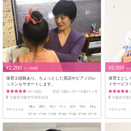
¥2,200
¥2,000
〜 /1時間
〜 
保育士経験あり。ちょっとした英語やピアノのレ
保育士とし
ッスンもサポートします。
イサービス
(4114回)
対応
1歳0ヶ月〜15歳11ヶ月
大阪府大阪市中央区在住
大阪府大阪
08
09
10
11
12
13
14
土
日
月
火
水
木
金
スケジュール
スケジュール
07-13
17-22
17-22
07-22
17-22
07-22
07-15