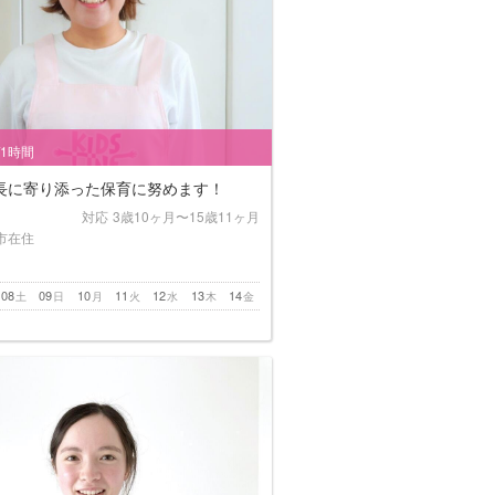
/1時間
長に寄り添った保育に努めます！
対応
3歳10ヶ月〜15歳11ヶ月
市在住
08
09
10
11
12
13
14
土
日
月
火
水
木
金