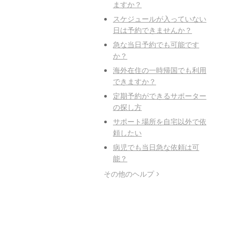
ますか？
スケジュールが入っていない
日は予約できませんか？
急な当日予約でも可能です
か？
海外在住の一時帰国でも利用
できますか？
定期予約ができるサポーター
の探し方
サポート場所を自宅以外で依
頼したい
病児でも当日急な依頼は可
能？
その他のヘルプ