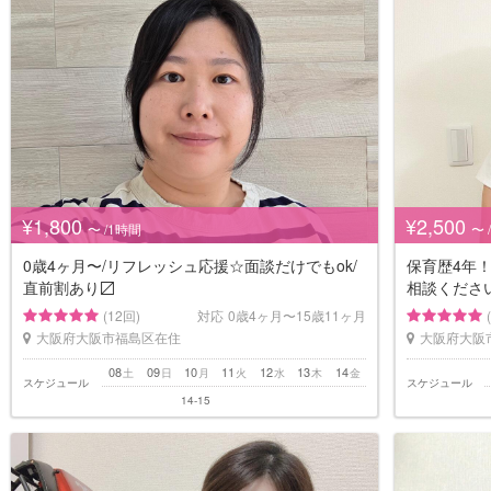
¥1,800
¥2,500
〜 /1時間
〜 
0歳4ヶ月〜/リフレッシュ応援☆面談だけでもok/
保育歴4年
直前割あり〼
相談くださ
(12回)
対応
0歳4ヶ月〜15歳11ヶ月
大阪府大阪市福島区在住
大阪府大阪
08
09
10
11
12
13
14
土
日
月
火
水
木
金
スケジュール
スケジュール
14-15