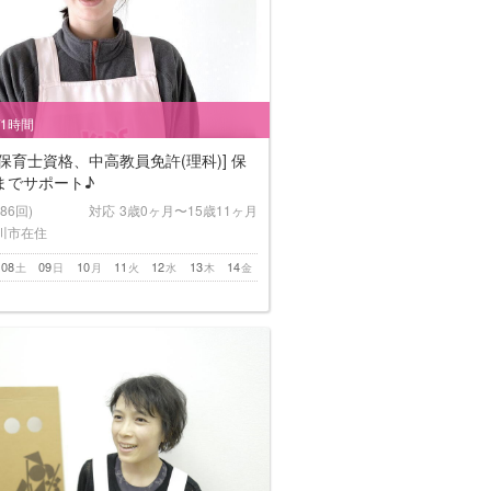
/1時間
保育士資格、中高教員免許(理科)] 保
までサポート♪
(86回)
対応
3歳0ヶ月〜15歳11ヶ月
川市在住
08
09
10
11
12
13
14
土
日
月
火
水
木
金