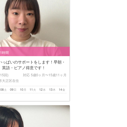
/1時間
いっぱいのサポートをします！早朝・
、英語・ピアノ得意です！
(15回)
対応
5歳0ヶ月〜15歳11ヶ月
市大正区在住
08
09
10
11
12
13
14
土
日
月
火
水
木
金