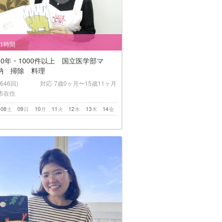
/1時間
0年・1000件以上 国立医学部マ
納 掃除 料理
(646回)
対応
7歳0ヶ月〜15歳11ヶ月
市在住
08
09
10
11
12
13
14
土
日
月
火
水
木
金