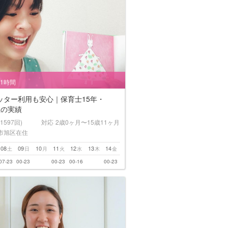
/1時間
ッター利用も安心｜保育士15年・
上の実績
(1597回)
対応
2歳0ヶ月〜15歳11ヶ月
市旭区在住
08
09
10
11
12
13
14
土
日
月
火
水
木
金
07-23
00-23
00-23
00-16
00-23