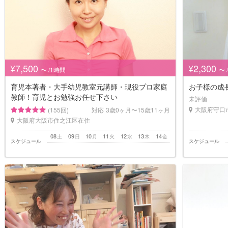
¥7,500
¥2,300
〜 /1時間
〜 
育児本著者・大手幼児教室元講師・現役プロ家庭
お子様の成
教師！育児とお勉強お任せ下さい
未評価
大阪府守口
(155回)
対応
3歳0ヶ月〜15歳11ヶ月
大阪府大阪市住之江区在住
08
09
10
11
12
13
14
土
日
月
火
水
木
金
スケジュール
スケジュール