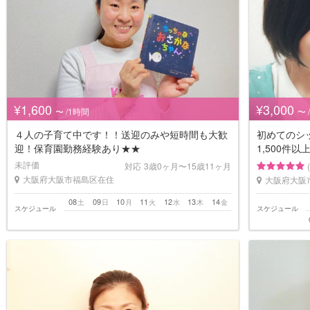
¥1,600
¥3,000
〜 /1時間
〜 
４人の子育て中です！！送迎のみや短時間も大歓
初めてのシ
迎！保育園勤務経験あり★★
1,500件以
未評価
対応
3歳0ヶ月〜15歳11ヶ月
大阪府大阪市福島区在住
大阪府大阪
08
09
10
11
12
13
14
土
日
月
火
水
木
金
スケジュール
スケジュール