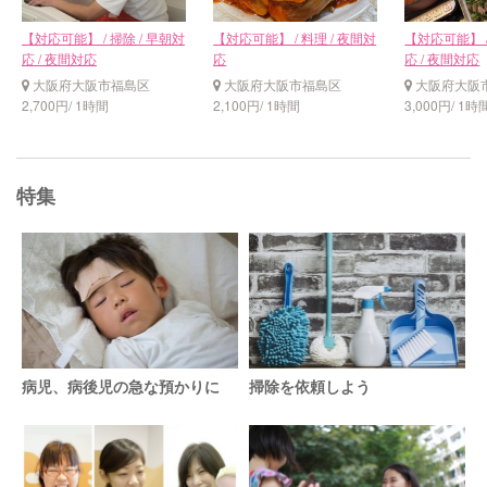
【対応可能】 / 掃除 / 早朝対
【対応可能】 / 料理 / 夜間対
【対応可能】 /
応 / 夜間対応
応
応 / 夜間対応
大阪府大阪市福島区
大阪府大阪市福島区
大阪府大阪
2,700円/ 1時間
2,100円/ 1時間
3,000円/ 1時
特集
病児、病後児の急な預かりに
掃除を依頼しよう