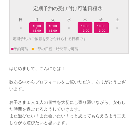
定期予約の受け付け可能日程
日
月
火
水
木
金
土
10:00
10:00
10:00
10:00
×
×
×
|
|
|
|
13:00
13:00
13:00
13:00
定期予約のご依頼を受け付けられる日程です
■
■
予約可能
一部の日程・時間帯で可能
はじめまして、こんにちは！
数ある中からプロフィールをご覧いただき、ありがとうござ
います。
お子さま１人１人の個性を大切にし寄り添いながら、安心し
た時間を過ごせるようしていきます。
また遊びたい！また会いたい！っと思ってもらえるよう工夫
しながら遊びたいと思います。