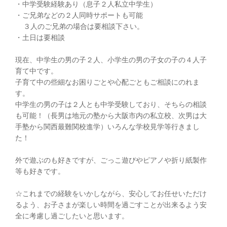
・中学受験経験あり（息子２人私立中学生）
・ご兄弟などの２人同時サポートも可能
３人のご兄弟の場合は要相談下さい。
・土日は要相談
現在、中学生の男の子２人、小学生の男の子女の子の４人子
育て中です。
子育て中の些細なお困りごとや心配ごともご相談にのれま
す。
中学生の男の子は２人とも中学受験しており、そちらの相談
も可能！（長男は地元の塾から大阪市内の私立校、次男は大
手塾から関西最難関校進学）いろんな学校見学等行きまし
た！
外で遊ぶのも好きですが、ごっこ遊びやピアノや折り紙製作
等も好きです。
☆これまでの経験をいかしながら、安心してお任せいただけ
るよう、お子さまが楽しい時間を過ごすことが出来るよう安
全に考慮し過ごしたいと思います。