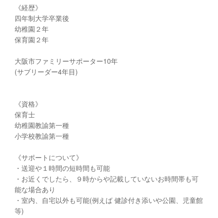
《経歴》
四年制大学卒業後
幼稚園２年
保育園２年
大阪市ファミリーサポーター10年
(サブリーダー4年目)
《資格》
保育士
幼稚園教諭第一種
小学校教諭第一種
《サポートについて》
・送迎や１時間の短時間も可能
・お近くでしたら、９時からや記載していないお時間帯も可
能な場合あり
・室内、自宅以外も可能(例えば 健診付き添いや公園、児童館
等)