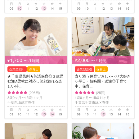
日
月
火
水
木
金
土
日
月
火
水
木
金
土
09
10
11
12
13
14
15
09
10
11
12
13
14
15
¥1,700
¥2,000
〜 /1時間
〜 /1時間
企業型割引
保育士
企業型割引
保育士
★千葉県民割★英語保育◎３歳児
寄り添う保育♡おしゃべり大好き
歓迎♪柔軟に対応し笑顔溢れる楽
♡平日・短時間・送迎◎子育て
しい時...
中。保育...
(296回)
(25回)
3歳0ヶ月〜15歳11ヶ月
1歳0ヶ月〜15歳11ヶ月
千葉県山武市在住
千葉県千葉市緑区在住
日
月
火
水
木
金
土
日
月
火
水
木
金
土
09
10
11
12
13
14
15
09
10
11
12
13
14
15