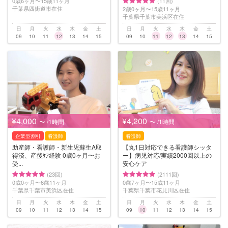
0歳6ヶ月〜15歳11ヶ月
(11回)
千葉県四街道市在住
2歳0ヶ月〜15歳11ヶ月
千葉県千葉市美浜区在住
日
月
火
水
木
金
土
日
月
火
水
木
金
土
09
10
11
12
13
14
15
09
10
11
12
13
14
15
¥4,000
¥4,200
〜 /1時間
〜 /1時間
企業型割引
看護師
看護師
助産師・看護師・新生児蘇生A取
【丸1日対応できる看護師シッタ
得済、産後ｹｱ経験 0歳0ヶ月〜お
ー】病児対応/実績2000回以上の
受...
安心ケア
(23回)
(2111回)
0歳0ヶ月〜6歳11ヶ月
0歳7ヶ月〜15歳11ヶ月
千葉県千葉市美浜区在住
千葉県千葉市花見川区在住
日
月
火
水
木
金
土
日
月
火
水
木
金
土
09
10
11
12
13
14
15
09
10
11
12
13
14
15