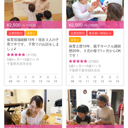
¥2,500
¥2,000
〜 /1時間
〜 /1時間
企業型割引
保育士
企業型割引
東京都一時預かり
保育現場経験15年！現在３人の子
保育士
育て中です。 子育てのお話をしま
保育士歴10年、親子サークル講師
しょ♪
歴20年。３児の母で1ヶ月からOK
(317回)
です！
0歳4ヶ月〜15歳11ヶ月
(379回)
千葉県市原市在住
0歳1ヶ月〜15歳11ヶ月
千葉県千葉市緑区在住
日
月
火
水
木
金
土
日
月
火
水
木
金
土
09
10
11
12
13
14
15
09
10
11
12
13
14
15