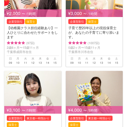
¥2,000
¥3,000
〜 /1時間
〜 /1時間
企業型割引
保育士
企業型割引
保育士
【幼稚園クラス担任経験あり】一
子育て歴20年以上の現役保育士
人ひとりに合わせたサポートをし
が、あなたの子育てに寄り添いま
ます
す。
(97回)
(1007回)
2歳6ヶ月〜15歳11ヶ月
0歳2ヶ月〜15歳11ヶ月
千葉県成田市在住
千葉県市川市在住
日
月
火
水
木
金
土
日
月
火
水
木
金
土
09
10
11
12
13
14
15
09
10
11
12
13
14
15
¥3,100
¥4,000
〜 /1時間
〜 /1時間
企業型割引
東京都一時預かり
企業型割引
東京都一時預かり
保育士
保育士