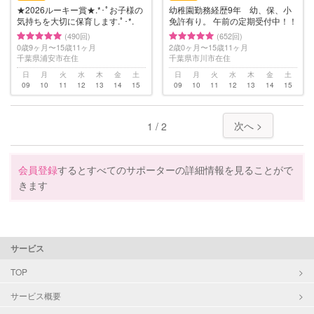
★2026ルーキー賞★.*･ﾟお子様の
幼稚園勤務経歴9年 幼、保、小
気持ちを大切に保育します.ﾟ･*.
免許有り。 午前の定期受付中！！
(490回)
(652回)
0歳9ヶ月〜15歳11ヶ月
2歳0ヶ月〜15歳11ヶ月
千葉県浦安市在住
千葉県市川市在住
日
月
火
水
木
金
土
日
月
火
水
木
金
土
09
10
11
12
13
14
15
09
10
11
12
13
14
15
次へ >
1 / 2
会員登録
するとすべてのサポーターの詳細情報を見ることがで
きます
サービス
TOP
サービス概要