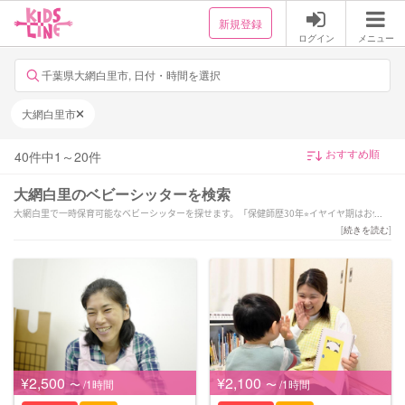
新規登録
ログイン
メニュー
千葉県大網白里市, 日付・時間を選択
大網白里市
40
件中
1
～
20
件
大網白里のベビーシッターを検索
大網白里で一時保育可能なベビーシッターを探せます。「保健師歴30年⭐︎イヤイヤ期はお任せ
♪楽しく自己肯定感を育みます」「【幼稚園クラス担任経験あり】一人ひとりに合わせたサ
[
続きを読む
]
ポートをします」「新生児からサポート可能！0歳3歳4歳のママ♪｜病児病後児◎｜千葉東京
エリア◎」などの強みを持つシッターが対応いたします。大網白里の当日の予約や緊急時、
夜間や深夜早朝などの一時保育も可能です。1時間だけの短時間のシッター利用から保育園へ
のお迎え・送迎、病児保育や病後児の保育もお任せください。ご予算や依頼内容に合わせて
サポーターが選べます。新生児(0歳)や乳児などの赤ちゃんから小学生以上のお子様まで幅広
い年齢へ対応可能です。土日祝日だけベビーシッターをお願いしたいといったご要望や毎日
の利用などの定期利用サービスもございます。
¥2,500
¥2,100
〜 /1時間
〜 /1時間