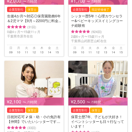
¥2,000
¥1,700
〜 /1時間
〜 /1時間
企業型割引
保育士
企業型割引
指定研修修了
生後4か月〜対応◎保育園勤務6年
シッター歴5年！心理カウンセラ
＆2児ママ【9月～2200円に料金...
ー&ベビーキッズスイミングコー
チ経験有
(31回)
0歳4ヶ月〜15歳11ヶ月
(924回)
千葉県市原市在住
2歳6ヶ月〜15歳11ヶ月
千葉県山武郡芝山町在住
日
月
火
水
木
金
土
日
月
火
水
木
金
土
09
10
11
12
13
14
15
09
10
11
12
13
14
15
¥2,100
¥2,500
〜 /1時間
〜 /1時間
企業型割引
保育士
企業型割引
保育士
日祝対応可 ♪ 保・幼・小の免許有
保育士歴7年、子どもが大好き！
【仲間】でいたいシッターです....
イベントシッターも日々行なって
います！
(33回)