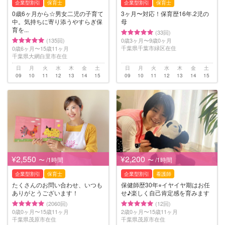
企業型割引
保育士
企業型割引
保育士
0歳6ヶ月から☆男女二児の子育て
3ヶ月〜対応！保育歴16年.2児の
中。気持ちに寄り添うやすらぎ保
母
育を...
(33回)
(135回)
0歳3ヶ月〜9歳0ヶ月
千葉県千葉市緑区在住
0歳6ヶ月〜15歳11ヶ月
千葉県大網白里市在住
日
月
火
水
木
金
土
日
月
火
水
木
金
土
09
10
11
12
13
14
15
09
10
11
12
13
14
15
¥2,550
¥2,200
〜 /1時間
〜 /1時間
企業型割引
保育士
企業型割引
看護師
たくさんのお問い合わせ、いつも
保健師歴30年⭐︎イヤイヤ期はお任
ありがとうございます！
せ♪楽しく自己肯定感を育みます
(2060回)
(12回)
0歳0ヶ月〜15歳11ヶ月
2歳0ヶ月〜15歳11ヶ月
千葉県茂原市在住
千葉県茂原市在住