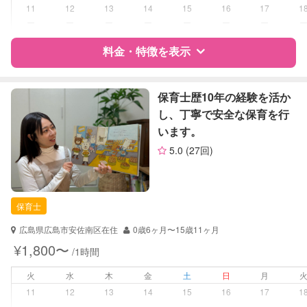
11
12
13
14
15
16
17
1
病児対応
病児、病後児、ともに可能
ー
ー
ー
ー
ー
ー
ー
料金・特徴を表示
障がい児対応
認定あり
レッスン
なし
特徴
料金
レビュー
保育士歴10年の経験を活か
し、丁寧で安全な保育を行
定期予約
お引き受けしていません
います。
サポートの特徴
5.0
(27回)
お子様の撮影
対応不可
資格
自治体届出済ベビーシッター
（定期特典）
看護師
保育士
対応可能/特徴
なし
広島県広島市安佐南区在住
0歳6ヶ月〜15歳11ヶ月
病児対応
病児、病後児、ともに可能
¥1,800〜
/1時間
障がい児対応
火
水
木
金
土
日
月
対応可否は個別に相談
11
12
13
14
15
16
17
1