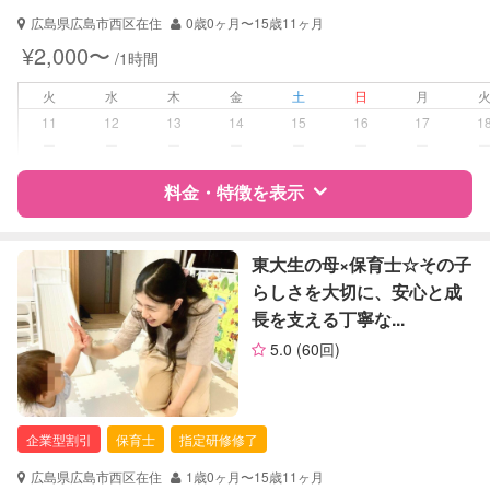
広島県広島市西区在住
0歳0ヶ月〜15歳11ヶ月
¥2,000〜
/1時間
火
水
木
金
土
日
月
11
12
13
14
15
16
17
1
ー
ー
ー
ー
ー
ー
ー
料金・特徴を表示
特徴
料金
レビュー
東大生の母×保育士☆その子
らしさを大切に、安心と成
長を支える丁寧な...
サポートの特徴
5.0
(60回)
資格
企業型割引対象(旧内閣府補助対象)
自治体届出済ベビーシッター
保育士
企業型割引
保育士
指定研修修了
幼稚園教諭
広島県広島市西区在住
1歳0ヶ月〜15歳11ヶ月