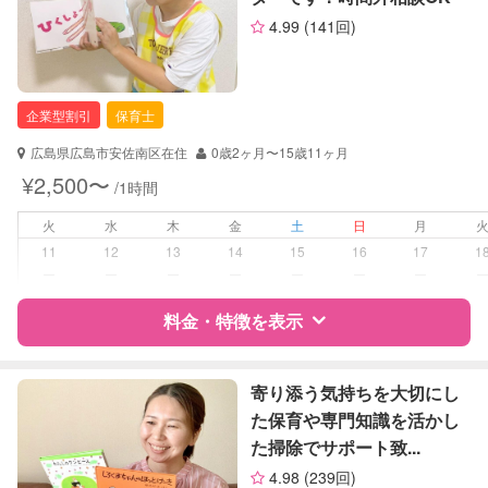
サポートの特徴
（定期特典）
4.99
(141回)
資格
自治体届出済ベビーシッター
看護師
企業型割引
保育士
対応可能/特徴
送迎サポート
子育て経験
広島県広島市安佐南区在住
0歳2ヶ月〜15歳11ヶ月
¥2,500〜
/1時間
病児対応
病児、病後児、ともに不可
火
水
木
金
土
日
月
障がい児対応
対応可否は個別に相談
11
12
13
14
15
16
17
1
ー
ー
ー
ー
ー
ー
ー
レッスン
なし
料金・特徴を表示
定期予約
お引き受けしていません
特徴
料金
レビュー
寄り添う気持ちを大切にし
お子様の撮影
対応不可
た保育や専門知識を活かし
（定期特典）
た掃除でサポート致...
サポートの特徴
4.98
(239回)