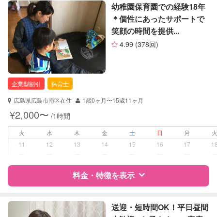
特徴
料金
レビュー
幼稚園保育園での経験18年
レッスン
なし
＊個性にあったサポートで
笑顔の時間を提供...
定期予約
可能
サポートの特徴
4.99
(378回)
お子様の撮影
対応不可
資格
自治体届出済ベビーシッター
（定期特典）
保育士
幼稚園教諭
企業型割引
保育士
対応可能/特徴
送迎サポート
広島県広島市南区在住
1歳0ヶ月〜15歳11ヶ月
早朝対応
¥2,000〜
/1時間
子育て経験
火
水
木
金
土
日
月
病児対応
病児、病後児、ともに不可
11
12
13
14
15
16
17
1
ー
ー
ー
ー
ー
ー
ー
障がい児対応
対応可否は個別に相談
料金・特徴を表示
レッスン
スポーツレッスン
特徴
料金
レビュー
送迎・短時間OK！平日昼間
定期予約
可能