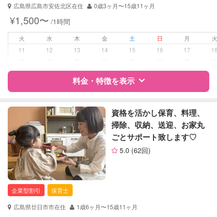
早朝対応
広島県広島市安佐北区在住
0歳3ヶ月〜15歳11ヶ月
夜間対応
¥1,500〜
/1時間
お泊まり保育
火
水
木
金
土
日
月
病児対応
病児、病後児、ともに不可
11
12
13
14
15
16
17
1
ー
ー
ー
ー
ー
ー
ー
障がい児対応
対応可否は個別に相談
料金・特徴を表示
レッスン
絵・工作レッスン
特徴
料金
レビュー
資格を活かし保育、料理、
定期予約
可能
掃除、収納、送迎、お家丸
ごとサポート致します♡
サポートの特徴
お子様の撮影
対応可能
5.0
(62回)
（定期特典）
資格
自治体届出済ベビーシッター
保育士
幼稚園教諭
企業型割引
保育士
対応可能/特徴
送迎サポート
広島県廿日市市在住
1歳6ヶ月〜15歳11ヶ月
早朝対応