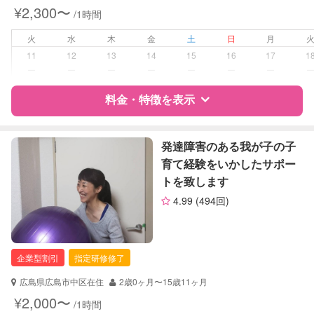
対応可能/特徴
早朝対応
¥2,300〜
/1時間
夜間対応
火
水
木
金
土
日
月
病児対応
病児、病後児、ともに可能
11
12
13
14
15
16
17
1
ー
ー
ー
ー
ー
ー
ー
障がい児対応
対応可否は個別に相談
料金・特徴を表示
レッスン
なし
特徴
料金
レビュー
発達障害のある我が子の子
定期予約
お引き受けしていません
育て経験をいかしたサポー
トを致します
サポートの特徴
お子様の撮影
対応不可
4.99
(494回)
（定期特典）
資格
企業型割引対象(旧内閣府補助対象)
自治体届出済ベビーシッター
保育士
企業型割引
指定研修修了
対応可能/特徴
送迎サポート
広島県広島市中区在住
2歳0ヶ月〜15歳11ヶ月
早朝対応
¥2,000〜
/1時間
夜間対応