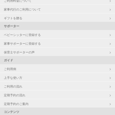
ご利用料金について
レッスン
なし
家事代行のご利用について
定期予約
可能
ギフトを贈る
サポーター
お子様の撮影
対応不可
ベビーシッターに登録する
（定期特典）
家事サポーターに登録する
保育士サポーターの声
ガイド
ご利用例
上手な使い方
ご利用の流れ
定期予約の流れ
定期予約のご案内
コンテンツ