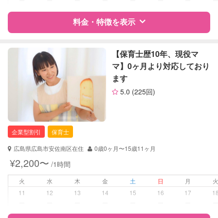
ー
ー
ー
ー
ー
ー
ー
レッスン
なし
料金・特徴を表示
定期予約
お引き受けしていません
お子様の撮影
対応不可
特徴
料金
レビュー
【保育士歴10年、現役マ
（定期特典）
マ】0ヶ月より対応しており
ます
サポートの特徴
5.0
(225回)
資格
自治体届出済ベビーシッター
保育士
幼稚園教諭
企業型割引
保育士
整理収納アドバイザー1級
広島県広島市安佐南区在住
0歳0ヶ月〜15歳11ヶ月
対応可能/特徴
子育て経験
¥2,200〜
/1時間
病児対応
病児、病後児、ともに不可
火
水
木
金
土
日
月
11
12
13
14
15
16
17
1
障がい児対応
対応可否は個別に相談
ー
ー
ー
ー
ー
ー
ー