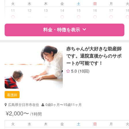
早朝対応
火
水
木
金
土
日
月
夜間対応
11
12
13
14
15
16
17
1
お泊まり保育
ー
ー
子育て経験
料金・特徴を表示
病児対応
病児、病後児、ともに不可
特徴
料金
レビュー
障がい児対応
赤ちゃんが大好きな助産師
対応可否は個別に相談
です。退院直後からのサポ
レッスン
スポーツレッスン
ートが可能です！
サポートの特徴
絵・工作レッスン
5.0
(10回)
その他
資格
企業型割引対象(旧内閣府補助対象)
自治体届出済ベビーシッター
定期予約
可能
保育士
看護師
看護師
お子様の撮影
対応不可
広島県廿日市市在住
0歳0ヶ月〜15歳11ヶ月
（定期特典）
対応可能/特徴
送迎サポート
¥2,000〜
/1時間
早朝対応
夜間対応
火
水
木
金
土
日
月
お泊まり保育