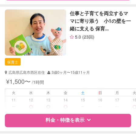
定期予約
お引き受けしていません
特徴
料金
レビュー
仕事と子育てを両立するマ
マに寄り添う 小1の壁を一
お子様の撮影
対応不可
緒に支える 保育...
サポートの特徴
（定期特典）
5.0
(23回)
資格
企業型割引対象(旧内閣府補助対象)
自治体届出済ベビーシッター
保育士
保育士
幼稚園教諭
広島県広島市西区在住
3歳0ヶ月〜15歳11ヶ月
対応可能/特徴
送迎サポート
¥1,500〜
/1時間
早朝対応
夜間対応
火
水
木
金
土
日
月
お泊まり保育
11
12
13
14
15
16
17
1
ー
ー
ー
ー
病児対応
病児、病後児、ともに不可
料金・特徴を表示
障がい児対応
対応可否は個別に相談