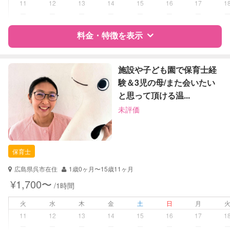
11
12
13
14
15
16
17
1
外国語対応
ー
ー
ー
ー
ー
ー
ー
子育て経験
料金・特徴を表示
病児対応
病児、病後児、ともに不可
特徴
料金
レビュー
施設や子ども園で保育士経
障がい児対応
対応可否は個別に相談
験＆3児の母/また会いたい
と思って頂ける温...
レッスン
なし
サポートの特徴
未評価
定期予約
可能
資格
自治体届出済ベビーシッター
看護師
助産師
お子様の撮影
対応可能
保育士
（定期特典）
対応可能/特徴
送迎サポート
広島県呉市在住
1歳0ヶ月〜15歳11ヶ月
早朝対応
¥1,700〜
/1時間
夜間対応
子育て経験
火
水
木
金
土
日
月
11
12
13
14
15
16
17
1
病児対応
病児、病後児、ともに不可
ー
ー
ー
ー
ー
ー
ー