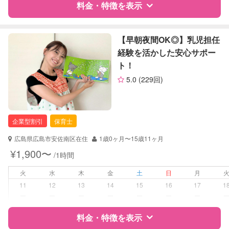
料金・特徴を表示
レッスン
なし
定期予約
お引き受けしていません
特徴
料金
レビュー
【早朝夜間OK◎】乳児担任
経験を活かした安心サポー
お子様の撮影
対応不可
ト！
サポートの特徴
（定期特典）
5.0
(229回)
資格
企業型割引対象(旧内閣府補助対象)
自治体届出済ベビーシッター
保育士
企業型割引
保育士
幼稚園教諭
広島県広島市安佐南区在住
1歳0ヶ月〜15歳11ヶ月
対応可能/特徴
子育て経験
¥1,900〜
/1時間
病児対応
病児、病後児、ともに可能
火
水
木
金
土
日
月
11
12
13
14
15
16
17
1
障がい児対応
対応可否は個別に相談
ー
ー
ー
ー
ー
ー
ー
料金・特徴を表示
レッスン
なし