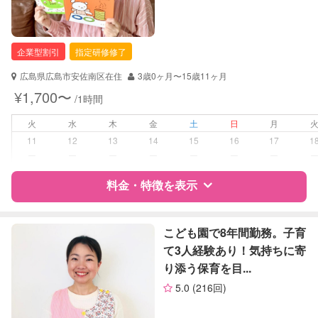
資格
企業型割引対象(旧内閣府補助対象)
自治体届出済ベビーシッター
保育士
企業型割引
指定研修修了
幼稚園教諭
広島県広島市安佐南区在住
3歳0ヶ月〜15歳11ヶ月
対応可能/特徴
送迎サポート
¥1,700〜
/1時間
早朝対応
夜間対応
火
水
木
金
土
日
月
お泊まり保育
11
12
13
14
15
16
17
1
外国語対応
ー
ー
ー
ー
ー
ー
ー
病児対応
料金・特徴を表示
病児、病後児、ともに不可
障がい児対応
対応可否は個別に相談
特徴
料金
レビュー
こども園で8年間勤務。子育
て3人経験あり！気持ちに寄
レッスン
なし
り添う保育を目...
サポートの特徴
定期予約
お引き受けしていません
5.0
(216回)
資格
企業型割引対象(旧内閣府補助対象)
自治体届出済ベビーシッター