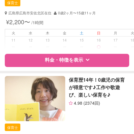
保育士
幼稚園教諭
広島県広島市安佐北区在住
0歳2ヶ月〜15歳11ヶ月
対応可能/特徴
送迎サポート
¥2,200〜
/1時間
夜間対応
子育て経験
火
水
木
金
土
日
月
11
12
13
14
15
16
17
1
病児対応
病児、病後児、ともに不可
ー
ー
ー
ー
ー
ー
障がい児対応
料金・特徴を表示
対応可否は個別に相談
レッスン
絵・工作レッスン
特徴
料金
レビュー
保育歴14年！0歳児の保育
が得意です♪工作や歌遊
定期予約
可能
び、楽しい保育を♪
サポートの特徴
お子様の撮影
対応可能
4.98
(2374回)
（定期特典）
資格
自治体届出済ベビーシッター
保育士
保育士
対応可能/特徴
送迎サポート