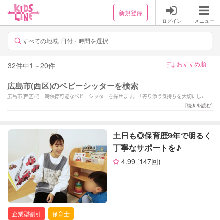
新規登録
ログイン
メニュー
すべての地域, 日付・時間を選択
32
件中
1
～
20
件
広島市(西区)のベビーシッターを検索
広島市(西区)で一時保育可能なベビーシッターを探せます。「寄り添う気持ちを大切にした保
育や専門知識を活かした掃除でサポート致します。」「【保育士歴10年、現役ママ】0ヶ月よ
[
続きを読む
]
り対応しております」「保育士歴10年の経験を活かし、丁寧で安全な保育を行います。」な
どの強みを持つシッターが対応いたします。広島市(西区)の当日の予約や緊急時、夜間や深夜
早朝などの一時保育も可能です。1時間だけの短時間のシッター利用から保育園へのお迎え・
土日も◎保育歴9年で明るく
送迎、病児保育や病後児の保育もお任せください。ご予算や依頼内容に合わせてサポーター
丁寧なサポートを♪
が選べます。新生児(0歳)や乳児などの赤ちゃんから小学生以上のお子様まで幅広い年齢へ対
応可能です。土日祝日だけベビーシッターをお願いしたいといったご要望や毎日の利用など
4.99
(147回)
の定期利用サービスもございます。
企業型割引
保育士