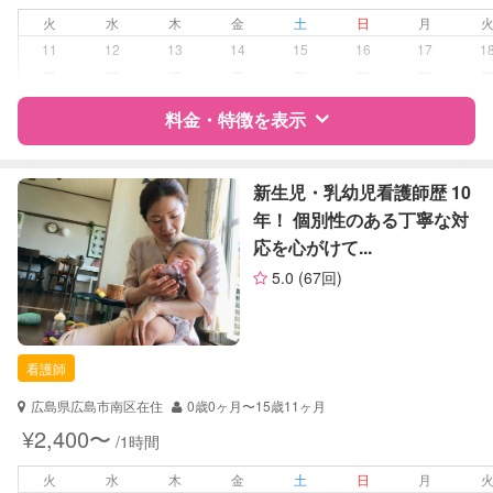
子育て経験
火
水
木
金
土
日
月
11
12
13
14
15
16
17
1
病児対応
病児、病後児、ともに不可
ー
ー
ー
ー
ー
ー
ー
料金・特徴を表示
障がい児対応
対応可否は個別に相談
レッスン
その他
特徴
料金
レビュー
新生児・乳幼児看護師歴 10
年！ 個別性のある丁寧な対
定期予約
お引き受けしていません
応を心がけて...
サポートの特徴
5.0
(67回)
お子様の撮影
対応不可
資格
企業型割引対象(旧内閣府補助対象)
（定期特典）
自治体届出済ベビーシッター
看護師
対応可能/特徴
送迎サポート
早朝対応
広島県広島市南区在住
0歳0ヶ月〜15歳11ヶ月
夜間対応
¥2,400〜
/1時間
お泊まり保育
子育て経験
火
水
木
金
土
日
月