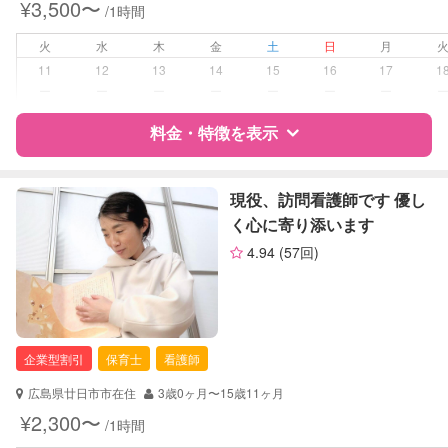
¥3,500〜
/1時間
夜間対応
外国語対応
火
水
木
金
土
日
月
子育て経験
11
12
13
14
15
16
17
1
ー
ー
ー
ー
ー
ー
ー
病児対応
病児、病後児、ともに不可
料金・特徴を表示
障がい児対応
認定あり
特徴
料金
レビュー
現役、訪問看護師です 優し
レッスン
絵・工作レッスン
く心に寄り添います
その他
4.94
(57回)
サポートの特徴
定期予約
お引き受けしていません
資格
企業型割引対象(旧内閣府補助対象)
自治体届出済ベビーシッター
お子様の撮影
対応不可
保育士
（定期特典）
企業型割引
保育士
看護師
幼稚園教諭
クリンネスト1級
広島県廿日市市在住
3歳0ヶ月〜15歳11ヶ月
¥2,300〜
/1時間
対応可能/特徴
送迎サポート