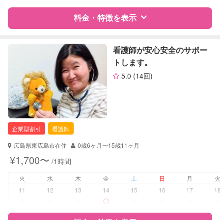
料金・特徴を表示
障がい児対応
対応可否は個別に相談
レッスン
なし
特徴
料金
レビュー
看護師が安心安全のサポー
トします。
定期予約
可能
5.0
(14回)
サポートの特徴
お子様の撮影
対応不可
資格
自治体届出済ベビーシッター
（定期特典）
保育士
企業型割引
看護師
対応可能/特徴
送迎サポート
早朝対応
広島県東広島市在住
0歳6ヶ月〜15歳11ヶ月
夜間対応
¥1,700〜
/1時間
お泊まり保育
子育て経験
火
水
木
金
土
日
月
11
12
13
14
15
16
17
1
病児対応
病児、病後児、ともに不可
ー
ー
ー
ー
ー
ー