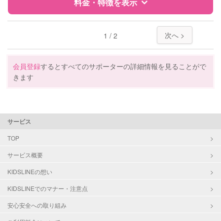
障がい児対応
料金・特徴を表示
対応可否は個別に相談
レッスン
なし
特徴
料金
レビュー
次へ >
1 / 2
定期予約
お引き受けしていません
サポートの特徴
会員登録
するとすべてのサポーターの詳細情報を見ることがで
お子様の撮影
対応不可
きます
（定期特典）
資格
企業型割引対象(旧内閣府補助対象)
自治体届出済ベビーシッター
看護師
サービス
対応可能/特徴
送迎サポート
TOP
早朝対応
夜間対応
サービス概要
子育て経験
KIDSLINEの想い
病児対応
病児、病後児、ともに不可
KIDSLINEでのマナー・注意点
安心安全への取り組み
障がい児対応
対応可否は個別に相談