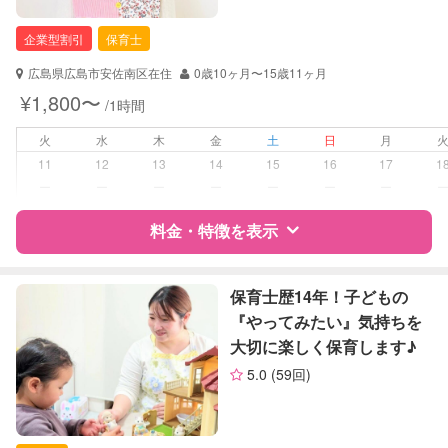
お子様の撮影
対応不可
（定期特典）
企業型割引
保育士
対応可能/特徴
子育て経験
広島県広島市安佐南区在住
0歳10ヶ月〜15歳11ヶ月
病児対応
病児、病後児、ともに不可
¥1,800〜
/1時間
障がい児対応
火
水
木
金
土
日
月
対応可否は個別に相談
11
12
13
14
15
16
17
1
ー
ー
ー
ー
ー
ー
ー
レッスン
なし
料金・特徴を表示
定期予約
可能
お子様の撮影
対応不可
特徴
料金
レビュー
保育士歴14年！子どもの
（定期特典）
『やってみたい』気持ちを
大切に楽しく保育します♪
サポートの特徴
5.0
(59回)
資格
企業型割引対象(旧内閣府補助対象)
自治体届出済ベビーシッター
保育士