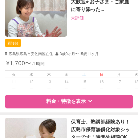
大歓迎⭐︎ お子さま・ご家庭
に寄り添った...
サポートの特徴
お子様の撮影
対応不可
未評価
（定期特典）
資格
企業型割引対象(旧内閣府補助対象)
自治体届出済ベビーシッター
保育士
看護師
幼稚園教諭
広島県広島市安佐南区在住
3歳0ヶ月〜15歳11ヶ月
対応可能/特徴
送迎サポート
¥1,700〜
/1時間
病児対応
病児、病後児、ともに不可
火
水
木
金
土
日
月
11
12
13
14
15
16
17
1
障がい児対応
対応可否は個別に相談
ー
ー
ー
ー
ー
ー
ー
料金・特徴を表示
レッスン
なし
定期予約
お引き受けしていません
特徴
料金
レビュー
保育士、塾講師経験あり！
広島市保育無償化対象シッ
お子様の撮影
対応不可
ターです！時間外相談OK