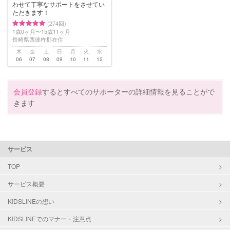
わせて丁寧なサポートをさせてい
ただきます！
(274回)
1歳0ヶ月〜15歳11ヶ月
長崎県西彼杵郡在住
木
金
土
日
月
火
水
06
07
08
09
10
11
12
会員登録
するとすべてのサポーターの詳細情報を見ることがで
きます
サービス
TOP
サービス概要
KIDSLINEの想い
KIDSLINEでのマナー・注意点