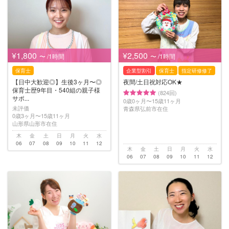
いただけます。岩手県の釜石で子供を預けたい方へ新生児(0歳）や乳児などの赤ちゃんから小
学生以上のお子様まで幅広い年齢へ対応可能です。土日祝日だけベビーシッターをお願いし
たいといったご要望や平日の短時間利用なども対応しております。
¥1,800
¥2,500
〜 /1時間
〜 /1時間
保育士
企業型割引
保育士
指定研修修了
【日中大歓迎◎】生後3ヶ月〜◎
夜間/土日祝対応OK★
保育士歴9年目・540組の親子様
(824回)
サポ...
0歳0ヶ月〜15歳11ヶ月
未評価
青森県弘前市在住
0歳3ヶ月〜15歳11ヶ月
山形県山形市在住
木
金
土
日
月
火
水
06
07
08
09
10
11
12
木
金
土
日
月
火
水
06
07
08
09
10
11
12