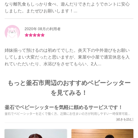
なり離乳食もしっかり食べ、遊んだりできたようでホントに安心
しました。またぜひお願いします！...
2020年 08月の利用者
姉妹揃って預けるのは初めてでした。炎天下の中外遊びをお願い
してしまい大変だったと思いますが、東屋や小屋で適宜休息を入
れていただいたり、水浴びをさせてもらい、2人...
もっと釜石市周辺のおすすめベビーシッター
を見てみる！
釜石でベビーシッターを気軽に頼めるサービスです！
釜石でベビーシッターを近くで働く方、近隣にお住まいの方が利用しやすい一時保育可能な
シッターを探せます。当日の予約や緊急時、夜間や深夜早朝などの一時保育も可能です。1時
[
続きを読む
]
間だけの短時間のシッター利用から保育園へのお迎え・送迎、病児保育や病後児の保育もお
任せください。薬師公園周辺の保育園に入れない！急に仕事復帰が決まったなどの事情を抱
える方にもおすすめです。ベビーシッターの利用料金はご予算や依頼内容に合わせてお選び