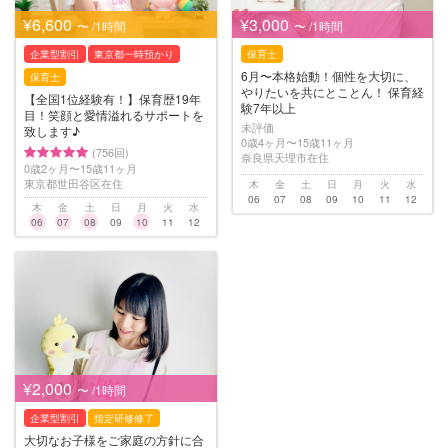
¥6,600
¥3,000
〜 /1時間
〜 /1時間
企業型割引
東京都一時預かり
保育士
6月〜本格始動！個性を大切に、
保育士
やりたいを共にとことん！ 保育経
【全国1位経験有！】保育歴19年
験7年以上
目！笑顔と愛情溢れるサポートを
未評価
致します♪
0歳4ヶ月〜15歳11ヶ月
(756回)
奈良県天理市在住
0歳2ヶ月〜15歳11ヶ月
東京都世田谷区在住
木
金
土
日
月
火
水
06
07
08
09
10
11
12
木
金
土
日
月
火
水
06
07
08
09
10
11
12
¥2,000
〜 /1時間
企業型割引
指定研修修了
大切なお子様をご家庭の方針に合