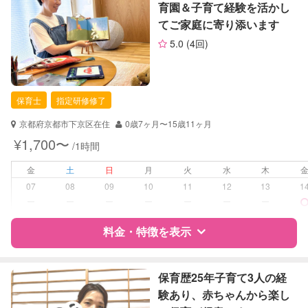
育園＆子育て経験を活かし
（定期特典）
てご家庭に寄り添います
サポートの特徴
5.0
(4回)
資格
自治体届出済ベビーシッター
保育士
幼稚園教諭
保育士
指定研修修了
準育児師
クリンネスト1級
京都府京都市下京区在住
0歳7ヶ月〜15歳11ヶ月
¥1,700〜
/1時間
対応可能/特徴
送迎サポート
子育て経験
金
土
日
月
火
水
木
07
08
09
10
11
12
13
1
病児対応
病児、病後児、ともに不可
ー
ー
ー
ー
ー
ー
ー
障がい児対応
料金・特徴を表示
対応可否は個別に相談
レッスン
絵・工作レッスン
特徴
料金
レビュー
保育歴25年子育て3人の経
験あり、赤ちゃんから楽し
定期予約
可能