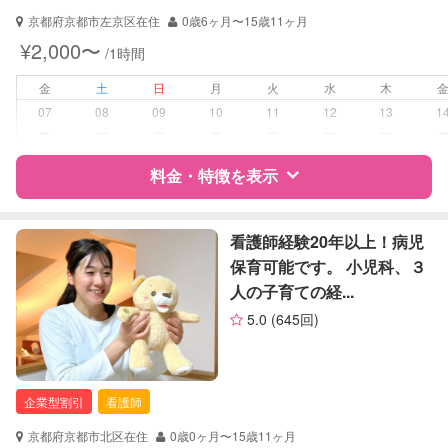
京都府京都市左京区在住
0歳6ヶ月〜15歳11ヶ月
¥2,000〜
/1時間
金
土
日
月
火
水
木
07
08
09
10
11
12
13
1
ー
ー
ー
ー
ー
ー
ー
料金・特徴を表示
特徴
料金
レビュー
看護師経験20年以上！病児
保育可能です。 小児科、３
人の子育ての経...
サポートの特徴
5.0
(645回)
資格
自治体届出済ベビーシッター
保育士
幼稚園教諭
企業型割引
看護師
対応可能/特徴
子育て経験
京都府京都市北区在住
0歳0ヶ月〜15歳11ヶ月