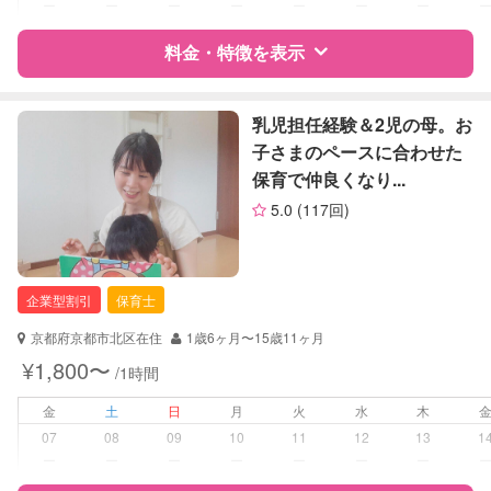
ー
ー
ー
ー
ー
ー
ー
レッスン
なし
料金・特徴を表示
定期予約
お引き受けしていません
特徴
料金
レビュー
乳児担任経験＆2児の母。お
お子様の撮影
対応不可
子さまのペースに合わせた
（定期特典）
保育で仲良くなり...
サポートの特徴
5.0
(117回)
資格
企業型割引対象(旧内閣府補助対象)
自治体届出済ベビーシッター
保育士
企業型割引
保育士
対応可能/特徴
送迎サポート
京都府京都市北区在住
1歳6ヶ月〜15歳11ヶ月
早朝対応
¥1,800〜
/1時間
夜間対応
お泊まり保育
金
土
日
月
火
水
木
07
08
09
10
11
12
13
1
病児対応
病児、病後児、ともに不可
ー
ー
ー
ー
ー
ー
ー