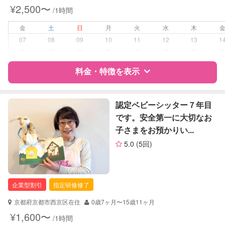
夜間対応
¥2,500〜
/1時間
お泊まり保育
金
土
日
月
火
水
木
病児対応
病児、病後児、ともに可能
07
08
09
10
11
12
13
1
ー
ー
ー
ー
ー
ー
ー
障がい児対応
対応可否は個別に相談
料金・特徴を表示
レッスン
絵・工作レッスン
特徴
料金
レビュー
認定ベビーシッター７年目
定期予約
可能
です。安全第一に大切なお
子さまをお預かりい...
サポートの特徴
お子様の撮影
対応不可
5.0
(5回)
（定期特典）
資格
自治体届出済ベビーシッター
保育士
企業型割引
指定研修修了
対応可能/特徴
送迎サポート
夜間対応
京都府京都市西京区在住
0歳7ヶ月〜15歳11ヶ月
お泊まり保育
¥1,600〜
/1時間
子育て経験