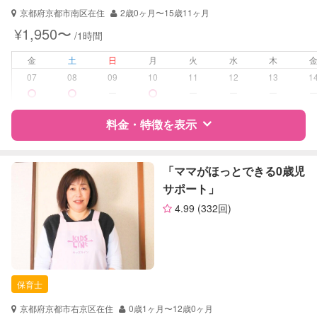
京都府京都市南区在住
2歳0ヶ月〜15歳11ヶ月
対応可能/特徴
送迎サポート
¥1,950〜
/1時間
早朝対応
夜間対応
金
土
日
月
火
水
木
お泊まり保育
07
08
09
10
11
12
13
1
ー
ー
ー
ー
病児対応
病児、病後児、ともに不可
料金・特徴を表示
障がい児対応
対応可否は個別に相談
特徴
料金
レビュー
「ママがほっとできる0歳児
レッスン
音楽レッスン
サポート」
定期予約
可能
4.99
(332回)
サポートの特徴
お子様の撮影
対応不可
資格
企業型割引対象(旧内閣府補助対象)
（定期特典）
自治体届出済ベビーシッター
保育士
対応可能/特徴
送迎サポート
早朝対応
京都府京都市右京区在住
0歳1ヶ月〜12歳0ヶ月