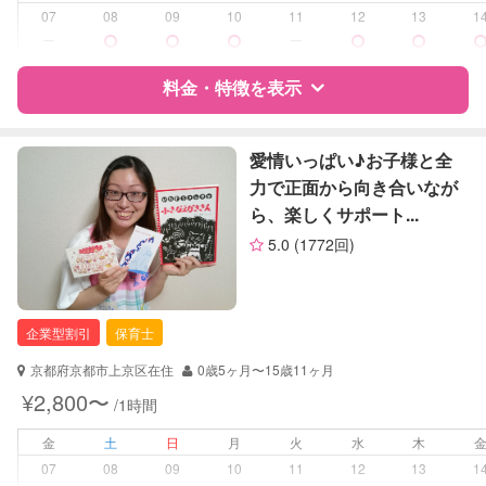
病児対応
病児、病後児、ともに不可
07
08
09
10
11
12
13
1
ー
ー
障がい児対応
対応可否は個別に相談
料金・特徴を表示
レッスン
なし
特徴
料金
レビュー
愛情いっぱい♪お子様と全
定期予約
お引き受けしていません
力で正面から向き合いなが
ら、楽しくサポート...
お子様の撮影
対応不可
サポートの特徴
（定期特典）
5.0
(1772回)
資格
企業型割引対象(旧内閣府補助対象)
自治体届出済ベビーシッター
保育士
企業型割引
保育士
対応可能/特徴
送迎サポート
京都府京都市上京区在住
0歳5ヶ月〜15歳11ヶ月
¥2,800〜
/1時間
病児対応
病児、病後児、ともに不可
金
土
日
月
火
水
木
障がい児対応
対応可否は個別に相談
07
08
09
10
11
12
13
1