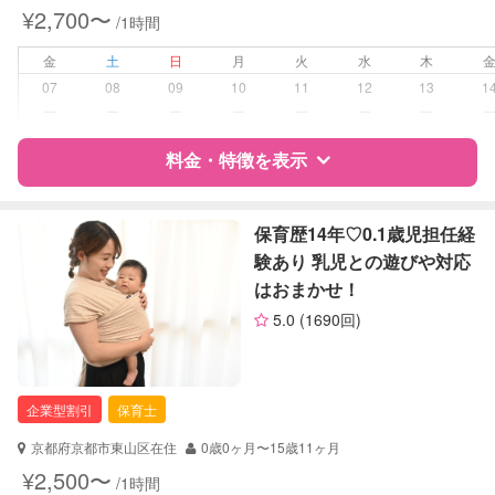
¥2,700〜
/1時間
病児対応
病児、病後児、ともに不可
金
土
日
月
火
水
木
障がい児対応
対応可否は個別に相談
07
08
09
10
11
12
13
1
ー
ー
ー
ー
ー
ー
ー
レッスン
なし
料金・特徴を表示
定期予約
可能
特徴
料金
レビュー
保育歴14年♡0.1歳児担任経
お子様の撮影
対応不可
験あり 乳児との遊びや対応
（定期特典）
はおまかせ！
サポートの特徴
5.0
(1690回)
資格
企業型割引対象(旧内閣府補助対象)
自治体届出済ベビーシッター
看護師
企業型割引
保育士
対応可能/特徴
夜間対応
京都府京都市東山区在住
0歳0ヶ月〜15歳11ヶ月
お泊まり保育
¥2,500〜
/1時間
子育て経験