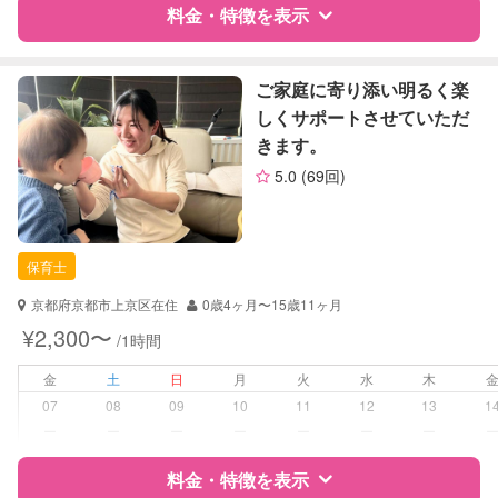
料金・特徴を表示
障がい児対応
対応可否は個別に相談
レッスン
絵・工作レッスン
特徴
料金
レビュー
ご家庭に寄り添い明るく楽
その他
しくサポートさせていただ
きます。
定期予約
可能
サポートの特徴
5.0
(69回)
資格
企業型割引対象(旧内閣府補助対象)
お子様の撮影
対応可能
自治体届出済ベビーシッター
（定期特典）
保育士
保育士
対応可能/特徴
送迎サポート
京都府京都市上京区在住
0歳4ヶ月〜15歳11ヶ月
子育て経験
¥2,300〜
/1時間
病児対応
病児、病後児、ともに不可
金
土
日
月
火
水
木
07
08
09
10
11
12
13
1
障がい児対応
対応可否は個別に相談
ー
ー
ー
ー
ー
ー
ー
料金・特徴を表示
レッスン
なし