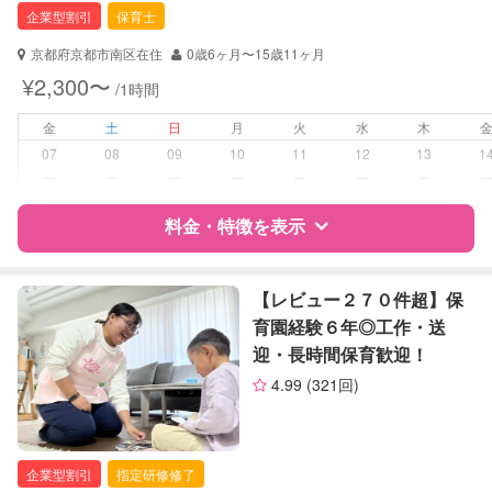
企業型割引
保育士
対応可能/特徴
子育て経験
京都府京都市南区在住
0歳6ヶ月〜15歳11ヶ月
¥2,300〜
/1時間
病児対応
病児、病後児、ともに不可
金
土
日
月
火
水
木
障がい児対応
対応可否は個別に相談
07
08
09
10
11
12
13
1
ー
ー
ー
ー
ー
ー
ー
レッスン
なし
料金・特徴を表示
定期予約
可能
特徴
料金
レビュー
【レビュー２７０件超】保
お子様の撮影
対応可能
育園経験６年◎工作・送
（定期特典）
迎・長時間保育歓迎！
サポートの特徴
4.99
(321回)
資格
企業型割引対象(旧内閣府補助対象)
自治体届出済ベビーシッター
保育士
企業型割引
指定研修修了
幼稚園教諭