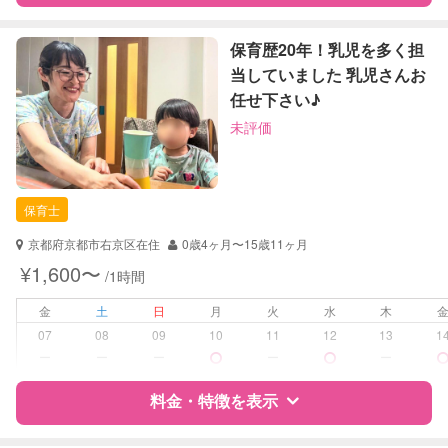
定期予約
お引き受けしていません
特徴
料金
レビュー
保育歴20年！乳児を多く担
当していました 乳児さんお
お子様の撮影
対応不可
任せ下さい♪
（定期特典）
サポートの特徴
未評価
資格
自治体届出済ベビーシッター
保育士
保育士
対応可能/特徴
夜間対応
お泊まり保育
京都府京都市右京区在住
0歳4ヶ月〜15歳11ヶ月
¥1,600〜
/1時間
病児対応
病児、病後児、ともに不可
金
土
日
月
火
水
木
障がい児対応
対応可否は個別に相談
07
08
09
10
11
12
13
1
ー
ー
ー
ー
ー
レッスン
なし
料金・特徴を表示
定期予約
可能