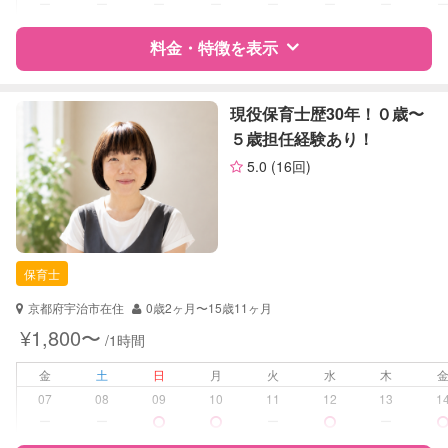
ー
ー
ー
ー
ー
ー
ー
病児対応
病児、病後児、ともに不可
料金・特徴を表示
障がい児対応
対応可否は個別に相談
特徴
料金
レビュー
現役保育士歴30年！０歳〜
レッスン
なし
５歳担任経験あり！
定期予約
可能
5.0
(16回)
サポートの特徴
お子様の撮影
対応可能
資格
企業型割引対象(旧内閣府補助対象)
（定期特典）
自治体届出済ベビーシッター
保育士
保育士
対応可能/特徴
子育て経験
京都府宇治市在住
0歳2ヶ月〜15歳11ヶ月
¥1,800〜
/1時間
病児対応
病児、病後児、ともに不可
金
土
日
月
火
水
木
障がい児対応
対応可否は個別に相談
07
08
09
10
11
12
13
1
ー
ー
ー
ー
レッスン
なし