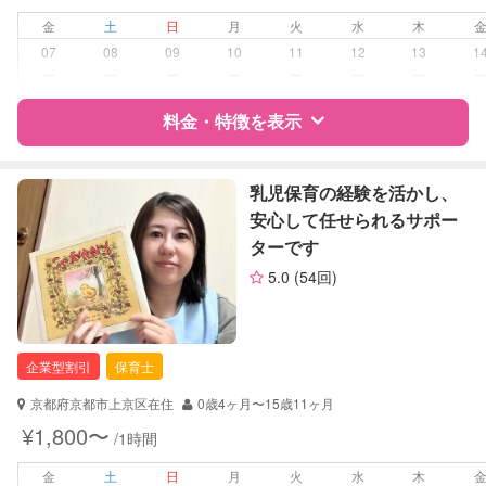
金
土
日
月
火
水
木
病児対応
病児、病後児、ともに可能
07
08
09
10
11
12
13
1
ー
ー
ー
ー
ー
ー
ー
障がい児対応
対応可否は個別に相談
料金・特徴を表示
レッスン
なし
特徴
料金
レビュー
乳児保育の経験を活かし、
定期予約
お引き受けしていません
安心して任せられるサポー
ターです
サポートの特徴
お子様の撮影
対応不可
5.0
(54回)
（定期特典）
資格
企業型割引対象(旧内閣府補助対象)
自治体届出済ベビーシッター
保育士
企業型割引
保育士
幼稚園教諭
京都府京都市上京区在住
0歳4ヶ月〜15歳11ヶ月
対応可能/特徴
送迎サポート
¥1,800〜
/1時間
夜間対応
金
土
日
月
火
水
木