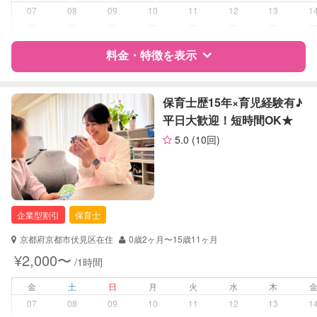
07
08
09
10
11
12
13
1
障がい児対応
対応可否は個別に相談
ー
ー
ー
ー
ー
ー
ー
料金・特徴を表示
レッスン
なし
定期予約
お引き受けしていません
特徴
料金
レビュー
保育士歴15年×育児経験有♪
平日大歓迎！短時間OK★
お子様の撮影
対応不可
5.0
(10回)
サポートの特徴
（定期特典）
資格
企業型割引対象(旧内閣府補助対象)
自治体届出済ベビーシッター
保育士
企業型割引
保育士
看護師
助産師
京都府京都市伏見区在住
0歳2ヶ月〜15歳11ヶ月
¥2,000〜
/1時間
対応可能/特徴
送迎サポート
早朝対応
金
土
日
月
火
水
木
子育て経験
07
08
09
10
11
12
13
1