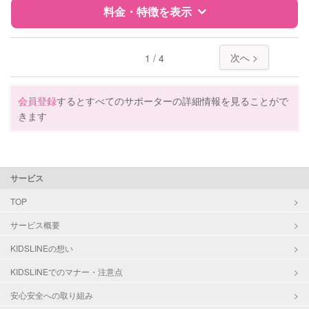
料金・特徴を表示
定期予約
可能
特徴
料金
レビュー
次へ >
1 / 4
お子様の撮影
対応可能
（定期特典）
サポートの特徴
会員登録
するとすべてのサポーターの詳細情報を見ることがで
きます
資格
自治体届出済ベビーシッター
保育士
幼稚園教諭
サービス
対応可能/特徴
送迎サポート
TOP
早朝対応
夜間対応
サービス概要
お泊まり保育
KIDSLINEの想い
子育て経験
KIDSLINEでのマナー・注意点
病児対応
病児、病後児、ともに不可
安心安全への取り組み