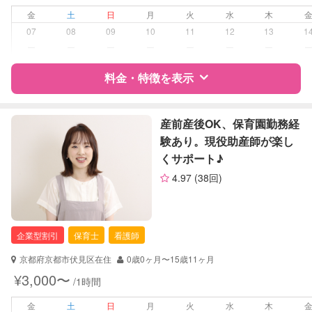
金
土
日
月
火
水
木
病児対応
病児、病後児、ともに可能
07
08
09
10
11
12
13
1
ー
ー
ー
ー
ー
ー
ー
障がい児対応
対応可否は個別に相談
料金・特徴を表示
レッスン
なし
特徴
料金
レビュー
産前産後OK、保育園勤務経
定期予約
お引き受けしていません
験あり。現役助産師が楽し
くサポート♪
お子様の撮影
対応不可
サポートの特徴
（定期特典）
4.97
(38回)
資格
企業型割引対象(旧内閣府補助対象)
自治体届出済ベビーシッター
全国保育サービス協会(ACSA)認定ベ
企業型割引
保育士
看護師
ビーシッター
京都府京都市伏見区在住
0歳0ヶ月〜15歳11ヶ月
対応可能/特徴
子育て経験
¥3,000〜
/1時間
病児対応
病児、病後児、ともに不可
金
土
日
月
火
水
木