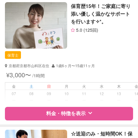
特徴
料金
レビュー
保育歴15年！ご家庭に寄り
お子様の撮影
対応可能
添い優しく温かなサポート
（定期特典）
を行います✧︎*。
サポートの特徴
5.0
(125回)
資格
自治体届出済ベビーシッター
保育士
保育士
対応可能/特徴
早朝対応
子育て経験
京都府京都市山科区在住
1歳6ヶ月〜15歳11ヶ月
¥3,000〜
/1時間
病児対応
病児、病後児、ともに不可
金
土
日
月
火
水
木
障がい児対応
対応可否は個別に相談
07
08
09
10
11
12
13
1
ー
ー
ー
ー
ー
ー
ー
レッスン
絵・工作レッスン
料金・特徴を表示
定期予約
可能
特徴
料金
レビュー
☆送迎のみ・短時間OK！保
お子様の撮影
対応可能