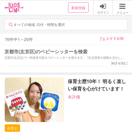
新規登録
ログイン
メニュー
すべての地域, 日付・時間を選択
76
件中
1
～
20
件
京都市(左京区)のベビーシッターを検索
京都市(左京区)で一時保育可能なベビーシッターを探せます。「乳児保育の経験を活かし、安
心して任せられるサポーターです」「「ママがほっとできる0歳児サポート」」「ご家庭に寄
[
続きを読む
]
り添い明るく楽しくサポートさせていただきます。」などの強みを持つシッターが対応いた
します。京都市(左京区)の当日の予約や緊急時、夜間や深夜早朝などの一時保育も可能です。
1時間だけの短時間のシッター利用から保育園へのお迎え・送迎、病児保育や病後児の保育も
保育士歴10年！ 明るく楽し
お任せください。ご予算や依頼内容に合わせてサポーターが選べます。新生児(0歳)や乳児な
い保育を心がけています！
どの赤ちゃんから小学生以上のお子様まで幅広い年齢へ対応可能です。土日祝日だけベビー
シッターをお願いしたいといったご要望や毎日の利用などの定期利用サービスもございま
未評価
す。
保育士