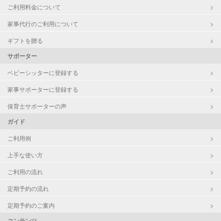
障がい児対応
対応可否は個別に相談
ご利用料金について
家事代行のご利用について
レッスン
なし
ギフトを贈る
定期予約
可能
サポーター
ベビーシッターに登録する
お子様の撮影
対応可能
（定期特典）
家事サポーターに登録する
保育士サポーターの声
ガイド
ご利用例
上手な使い方
ご利用の流れ
定期予約の流れ
定期予約のご案内
コンテンツ