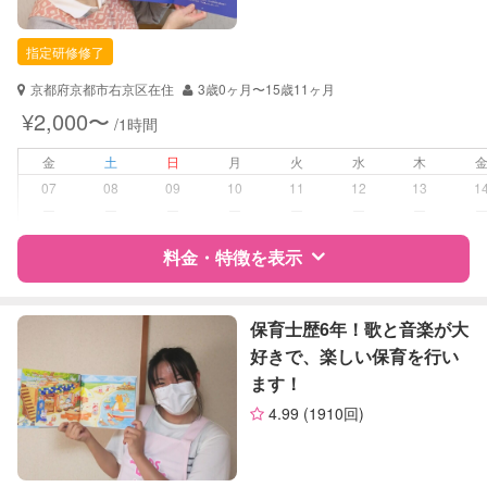
自治体届出済ベビーシッター
保育士
指定研修修了
幼稚園教諭
京都府京都市右京区在住
3歳0ヶ月〜15歳11ヶ月
対応可能/特徴
送迎サポート
¥2,000〜
/1時間
早朝対応
夜間対応
金
土
日
月
火
水
木
子育て経験
07
08
09
10
11
12
13
1
ー
ー
ー
ー
ー
ー
ー
病児対応
病児、病後児、ともに不可
料金・特徴を表示
障がい児対応
対応可否は個別に相談
特徴
料金
レビュー
保育士歴6年！歌と音楽が大
レッスン
音楽レッスン
好きで、楽しい保育を行い
ます！
定期予約
お引き受けしていません
サポートの特徴
4.99
(1910回)
資格
自治体届出済ベビーシッター
お子様の撮影
対応不可
準育児師
（定期特典）
クリンネスト1級