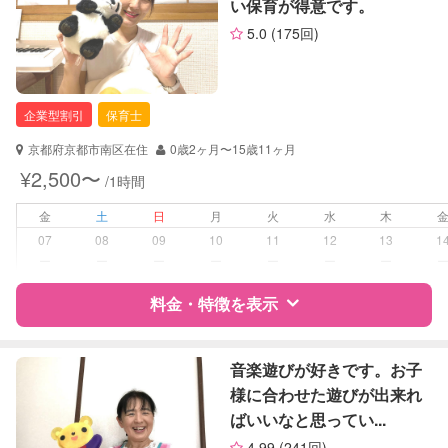
い保育が得意です。
サポートの特徴
お子様の撮影
対応可能
5.0
(175回)
（定期特典）
資格
自治体届出済ベビーシッター
保育士
企業型割引
保育士
対応可能/特徴
送迎サポート
子育て経験
京都府京都市南区在住
0歳2ヶ月〜15歳11ヶ月
¥2,500〜
/1時間
病児対応
病児、病後児、ともに不可
金
土
日
月
火
水
木
障がい児対応
対応可否は個別に相談
07
08
09
10
11
12
13
1
ー
ー
ー
ー
ー
ー
ー
レッスン
なし
料金・特徴を表示
定期予約
可能
特徴
料金
レビュー
音楽遊びが好きです。お子
お子様の撮影
対応不可
様に合わせた遊びが出来れ
（定期特典）
ばいいなと思ってい...
サポートの特徴
4.99
(241回)