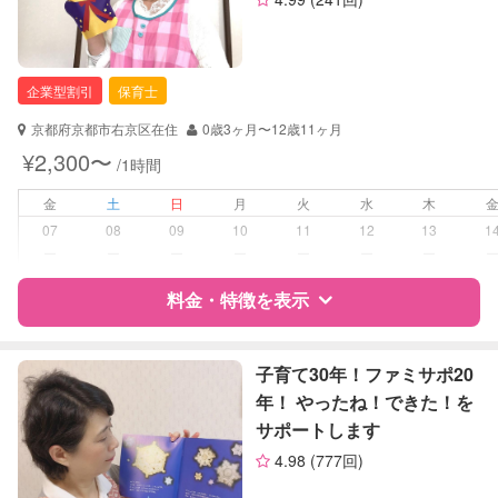
資格
企業型割引対象(旧内閣府補助対象)
自治体届出済ベビーシッター
保育士
企業型割引
保育士
幼稚園教諭
京都府京都市右京区在住
0歳3ヶ月〜12歳11ヶ月
対応可能/特徴
送迎サポート
¥2,300〜
/1時間
子育て経験
金
土
日
月
火
水
木
病児対応
病児、病後児、ともに不可
07
08
09
10
11
12
13
1
ー
ー
ー
ー
ー
ー
ー
障がい児対応
対応可否は個別に相談
料金・特徴を表示
レッスン
音楽レッスン
その他
特徴
料金
レビュー
子育て30年！ファミサポ20
年！ やったね！できた！を
定期予約
可能
サポートします
サポートの特徴
4.98
(777回)
お子様の撮影
対応不可
資格
企業型割引対象(旧内閣府補助対象)
（定期特典）