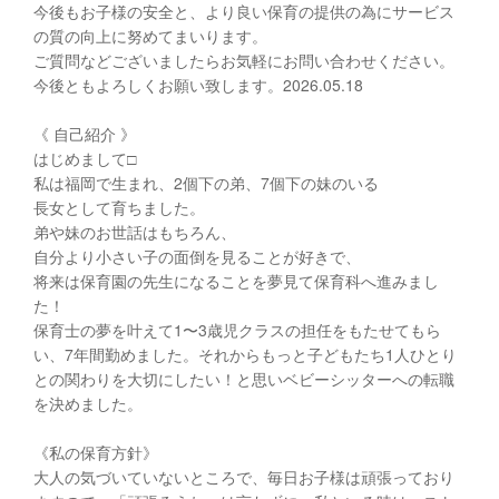
今後もお子様の安全と、より良い保育の提供の為にサービス
の質の向上に努めてまいります。
ご質問などございましたらお気軽にお問い合わせください。
今後ともよろしくお願い致します。2026.05.18
《 自己紹介 》
はじめまして□︎
私は福岡で生まれ、2個下の弟、7個下の妹のいる
長女として育ちました。
弟や妹のお世話はもちろん、
自分より小さい子の面倒を見ることが好きで、
将来は保育園の先生になることを夢見て保育科へ進みまし
た！
保育士の夢を叶えて1〜3歳児クラスの担任をもたせてもら
い、7年間勤めました。それからもっと子どもたち1人ひとり
との関わりを大切にしたい！と思いベビーシッターへの転職
を決めました。
《私の保育方針》
大人の気づいていないところで、毎日お子様は頑張っており