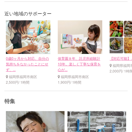
近い地域のサポーター
0歳0ヶ月から対応、自分の
保育園８年、託児所経験計
【対応可能】 /
気持ちをなかったことにせ
10年。楽しく丁寧な保育を
福岡県福岡
ず、...
心が...
2,000円/ 1時
福岡県福岡市南区
福岡県福岡市南区
2,500円/ 1時間
1,900円/ 1時間
特集