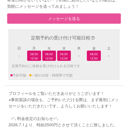
気軽にメッセージを送ってみましょう！
メッセージを送る
定期予約の受け付け可能日程
日
月
火
水
木
金
土
08:00
08:00
09:00
08:00
×
×
×
|
|
|
|
12:00
12:00
13:00
12:00
定期予約のご依頼を受け付けられる日程です
■
■
予約可能
一部の日程・時間帯で可能
プロフィールをご覧いただきありがとうございます！
※事前面談の場合も、ご予約いただける際は、まず最初にメッ
セージをいただきたいです。よろしくお願いいたします！
༶⁺₊ 料金改定のお知らせ༶⁺₊
2026.7.1より、時給2500円とさせて頂くことに致しました。