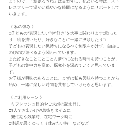
ますので、「頑張ろうね」は言わずに、私といる時は、スト
レスフリーで温かい穏やかな時間になるようにサポートして
いきます。
《 私の強み 》
□︎子どもの“表現したい”や“好き”を大事に関わります□︎歌った
り、絵を描いたり、好きなことに一緒に没頭したり□︎
子どもの表現したい気持ちになるべく制限をかけず、自由に
のびのび遊べるよう関わっています。
また好きなことにとことん夢中になれる時間を持つことが、
子どもの集中力を高め、探究心を深めていくと思っていま
す。
お子様が興味のあることに、まずは私も興味を持つことから
始め、一緒に楽しい時間を共有していけたらと思います。
《 ご利用シーン 》
□︎リフレッシュ目的やご夫婦の記念日に
□︎1人でお出かけや息抜きタイムに
□︎繁忙期や残業時、在宅ワーク時に
□︎体調が悪くゆっくり休みたい時 などなど！