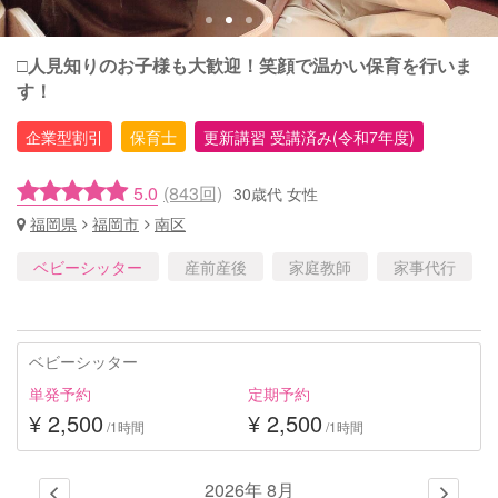
□︎人見知りのお子様も大歓迎！笑顔で温かい保育を行いま
す！
企業型割引
保育士
更新講習 受講済み(令和7年度)
5.0
(843回)
30歳代 女性
福岡県
福岡市
南区
ベビーシッター
産前産後
家庭教師
家事代行
ベビーシッター
単発予約
定期予約
¥ 2,500
¥ 2,500
/1時間
/1時間
2026年 8月