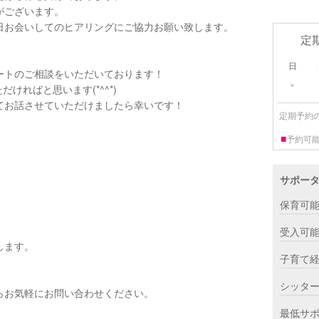
がございます。
日お会いしてのヒアリングにご協力お願い致します。
定
日
ートのご相談をいただいております！
×
ければと思います(*^^*)
てお話させていただけましたら幸いです！
定期予約
■
予約可
サポー
保育可
受入可
します。
子育て
シッタ
らお気軽にお問い合わせください。
最低サ