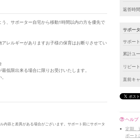
返答時
よう、サポーター自宅から移動1時間以内の方を優先で
サポー
サポー
物アレルギーがありますお子様の保育はお断りさせてい
累計ユ
合
リピー
が最低限出来る場合に限りお受けいたします。
い。
直前キ
ヘルプ
ル内容と差異がある場合がございます。サポート前にサポータ
定期、
ポート