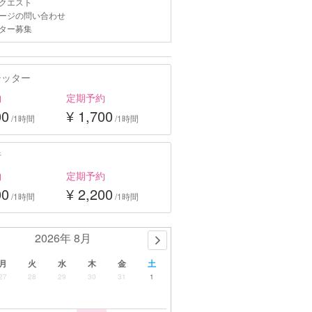
クエスト
ージの問い合わせ
ター募集
シッター
約
定期予約
00
¥ 1,700
/1時間
/1時間
行
約
定期予約
00
¥ 2,200
/1時間
/1時間
2026年 8月
月
火
水
木
金
土
27
28
29
30
31
1