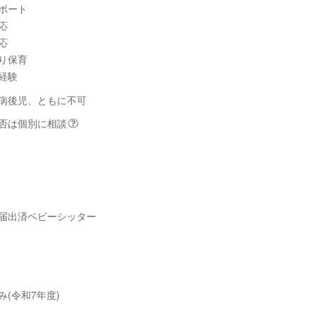
ポート
応
応
り保育
経験
病後児、ともに不可
否は個別に相談
届出済ベビーシッター
み(令和7年度)