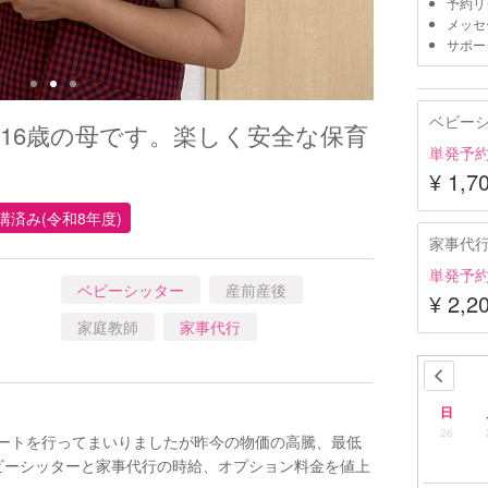
予約リ
メッセ
サポー
ベビー
歳16歳の母です。楽しく安全な保育
単発予
¥ 1,7
講済み(令和8年度)
家事代
単発予
ベビーシッター
産前産後
¥ 2,2
家庭教師
家事代行
日
26
ポートを行ってまいりましたが昨今の物価の高騰、最低
ベビーシッターと家事代行の時給、オプション料金を値上