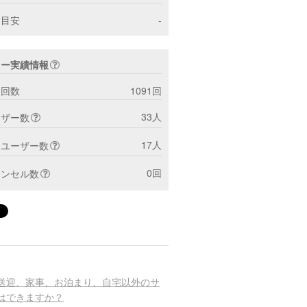
間目安
-
ター実績情報
ト回数
1091回
33人
ーザー数
17人
トユーザー数
0回
ャンセル数
送迎、家事、お泊まり、自宅以外のサ
はできますか？