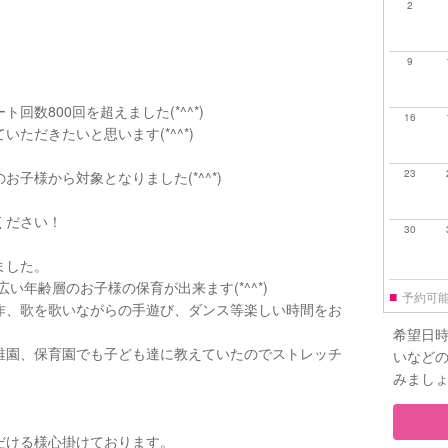
2
9
数800回を超えました(*^^*)
16
ただきたいと思います(*^^*)
23
子様から対象となりました(*^^*)
ください！
30
ました。
い年齢層のお子様の保育が出来ます(*^^*)
■
予約可
作、歌を歌いながらの手遊び、ダンス等楽しい時間をお
希望日
稚園、保育園でも子ども達に教えていたのでストレッチ
いなど
みまし
だける様心掛けております。