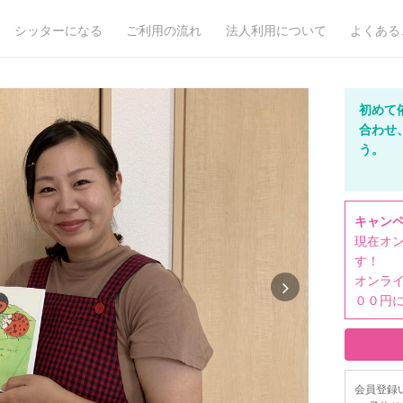
シッターになる
ご利用の流れ
法人利用について
よくある
初めて
合わせ
う。
キャン
現在オ
す！
オンラ
００円に
会員登録