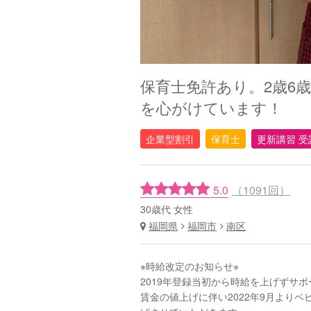
保育士免許あり。2歳6
を心がけています！
企業型割引
保育士
更新講習 受
5.0
（1091回）
30歳代 女性
福岡県
福岡市
南区
※時給改定のお知らせ※
2019年登録当初から時給を上げずサ
賃金の値上げに伴い2022年9月より