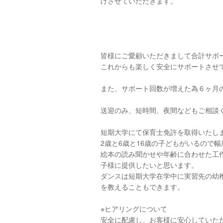
げさせていただきます。
皆様にご愛顧いただきまして合計サポート回
これからも楽しく安全にサポートさせてい
また、サポート回数が増えた為６ヶ月のお
送迎のみ、短時間、夜間などもご相談
短期大学にて保育士免許を取得いたし
2歳と6歳と16歳の子どもがいるので幅広
絵本の読み聞かせや年齢に合わせた工
子様に提供したいと思います。
ダンスは短期大学在学中に実習先の幼
を教えることもできます。
※ヒアリングについて
安全に配慮し、お客様に安心していた