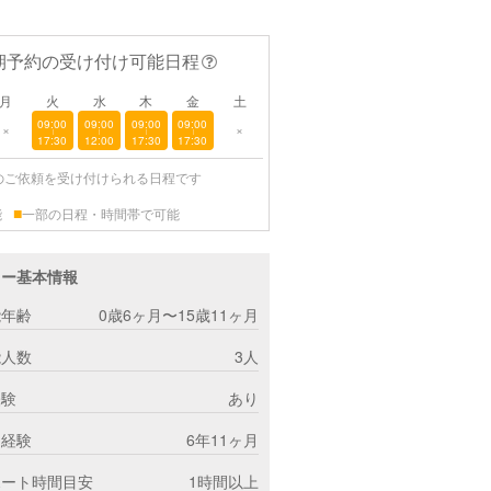
期予約の受け付け可能日程
月
火
水
木
金
土
09:00
09:00
09:00
09:00
×
×
|
|
|
|
17:30
12:00
17:30
17:30
のご依頼を受け付けられる日程です
■
能
一部の日程・時間帯で可能
ター基本情報
能年齢
0歳6ヶ月〜15歳11ヶ月
能人数
3人
経験
あり
ー経験
6年11ヶ月
ポート時間目安
1時間以上