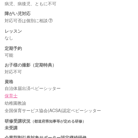
病児、病後児、ともに不可
障がい児対応
対応可否は個別に相談
レッスン
なし
定期予約
可能
お子様の撮影（定期特典）
対応不可
資格
自治体届出済ベビーシッター
保育士
幼稚園教諭
全国保育サービス協会(ACSA)認定ベビーシッター
研修受講状況
（都道府県知事等が定める研修）
未受講
企業型割引券対象サポーター認定継続研修