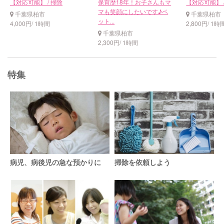
【対応可能】 / 掃除
保育歴18年！お子さんもマ
【対応可能】 /
マも笑顔にしたいです♪ペ
千葉県柏市
千葉県柏市
ット...
4,000円/ 1時間
2,800円/ 1時
千葉県柏市
2,300円/ 1時間
特集
病児、病後児の急な預かりに
掃除を依頼しよう