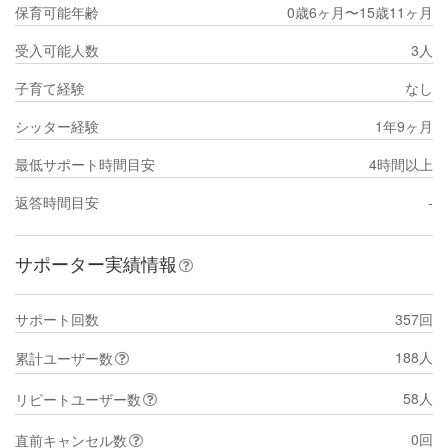
保育可能年齢
0歳6ヶ月〜15歳11ヶ月
受入可能人数
3人
子育て経験
なし
シッター経験
1年9ヶ月
最低サポート時間目安
4時間以上
返答時間目安
-
サポーター実績情報
サポート回数
357回
188人
累計ユーザー数
58人
リピートユーザー数
0回
直前キャンセル数