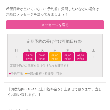
希望日時が空いていない・予約前に質問したいなどの場合は、
気軽にメッセージを送ってみましょう！
メッセージを送る
定期予約の受け付け可能日程
日
月
火
水
木
金
土
09:00
09:00
09:00
08:00
09:00
×
×
|
|
|
|
|
22:00
22:00
22:00
22:00
22:00
定期予約のご依頼を受け付けられる日程です
■
■
予約可能
一部の日程・時間帯で可能
【お盆期間8/10-14は土日祝料金を計上させて頂きます。宜し
くお願い致します。】