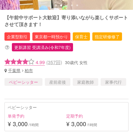
【午前中サポート大歓迎】寄り添いながら楽しくサポート
させて頂きます！
企業型割引
東京都一時預かり
保育士
指定研修修了
更新講習 受講済み(令和7年度)
4.99
(357回)
30歳代 女性
千葉県
柏市
ベビーシッター
産前産後
家庭教師
家事代行
ベビーシッター
単発予約
定期予約
¥ 3,000
¥ 3,000
/1時間
/1時間