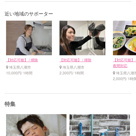
近い地域のサポーター
【対応可能】 / 掃除
【対応可能】 / 掃除
【対応可能】 / 
夜間対応
埼玉県八潮市
埼玉県八潮市
10,000円/ 1時間
2,300円/ 1時間
埼玉県八潮
2,000円/ 1時
特集