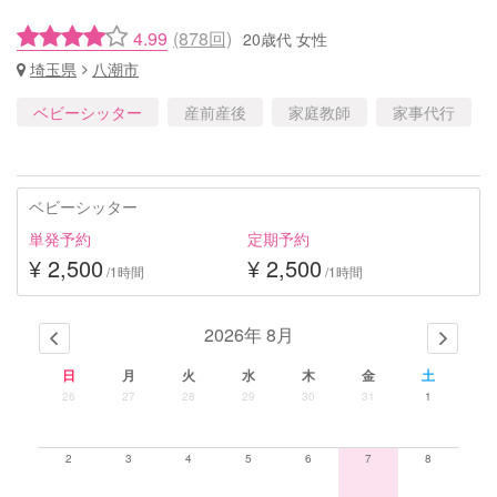
4.99
(878回)
20歳代 女性
埼玉県
八潮市
ベビーシッター
産前産後
家庭教師
家事代行
ベビーシッター
単発予約
定期予約
¥ 2,500
¥ 2,500
/1時間
/1時間
2026年 8月
日
月
火
水
木
金
土
26
27
28
29
30
31
1
2
3
4
5
6
7
8