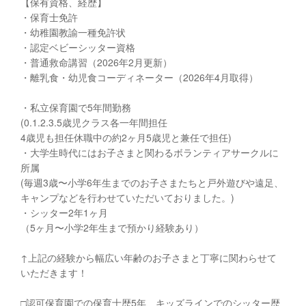
【保有資格、経歴】
・保育士免許
・幼稚園教諭一種免許状
・認定ベビーシッター資格
・普通救命講習（2026年2月更新）
・離乳食・幼児食コーディネーター（2026年4月取得）
・私立保育園で5年間勤務
(0.1.2.3.5歳児クラス各一年間担任
4歳児も担任休職中の約2ヶ月5歳児と兼任で担任)
・大学生時代にはお子さまと関わるボランティアサークルに
所属
(毎週3歳〜小学6年生までのお子さまたちと戸外遊びや遠足、
キャンプなどを行わせていただいておりました。)
・シッター2年1ヶ月
（5ヶ月〜小学2年生まで預かり経験あり）
↑上記の経験から幅広い年齢のお子さまと丁寧に関わらせて
いただきます！
□︎認可保育園での保育士歴5年、キッズラインでのシッター歴