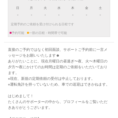
日
月
火
水
木
金
土
×
×
×
×
×
×
×
定期予約のご依頼を受け付けられる日程です
■
■
予約可能
一部の日程・時間帯で可能
直接のご予約ではなく初回面談、サポートご予約前に一言メ
ッセージをお願いいたします☻
ありがたいことに、現在月曜日の昼過ぎ〜夜、火〜木曜日の
夕方〜夜にかけてのお時間は定期のご依頼をいただいており
ます。
※現在、新規の定期依頼の受付は中止しております。
※運転免許を持っていないため、車での送迎はできかねます。
はじめまして！
たくさんのサポーターの中から、プロフィールをご覧いただ
きありがとうございます。