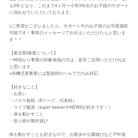
も2年となり、これまで4ヶ月〜小学3年生のお子様のサポート
に伺わせていただいております。
□︎ご希望がございましたら、サポート中のお子様のお写真撮影
可能です！事前のメッセージでお伝えいただけたらと思いま
す＾＾
【東京BS事業について】
一時預かり事業の対象地域の方は、是非ご活用いただければ
と思います。
※待機児童事業には緊急時のヘルプでのみ対応。
【好きなこと】
・お笑い
・バスケ観戦（Bリーグ、代表戦）
・ライブ鑑賞（super beaverやNEWSが好きです！）
・体を動かすこと
・折り紙や製作遊び
体を動かすことも好きなので、お散歩や公園遊びなど戸外遊