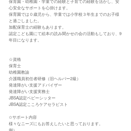
保育園・幼稚園・学童での経験と子育ての経験を活かし、安
心安全なサポートを心掛けます。
保育園では０歳児から、学童では小学校３年生までのお子様
と過ごしました。
加配保育士の経験もあります。
認定こども園にて絵本の読み聞かせの会の活動もしており、9
年目になります。
☆資格
保育士
幼稚園教諭
介護職員初任者研修（旧ヘルパー2級）
発達障がい支援アドバイザー
発達障がい支援実務士
JBSA認定ベビーシッター
JBSA認定こころケアセラピスト
✩サポート内容
様々なニーズにもお答えしたいと思っております。
例）