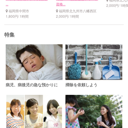
...
資格...
2,000円/ 1時
福岡県中間市
福岡県北九州市八幡西区
1,800円/ 1時間
2,000円/ 1時間
特集
病児、病後児の急な預かりに
掃除を依頼しよう