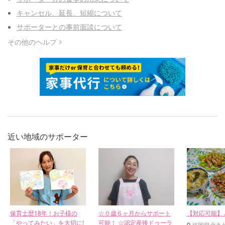
キャンセル、延長、短縮について
サポーターとの事前面談について
その他のヘルプ
近い地域のサポーター
保育士歴18年！お子様の
☆０歳６ヶ月からサポート
【対応可能】 
「やってみたい」を大切に!
可能！ ☆認定産後ドゥーラ
福岡県北九