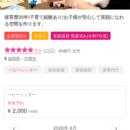
保育歴20年!子育て経験あり!お子様が安心して笑顔になれ
る空間を作ります。
企業型割引
保育士
更新講習 受講済み(令和7年度)
5.0
(33回)
40歳代 女性
福岡県
中間市
ベビーシッター
産前産後
家庭教師
家事代行
ベビーシッター
単発予約
¥ 2,000
/1時間
2026年 8月