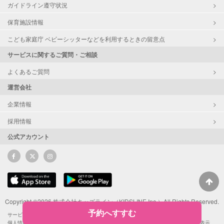
ガイドライン遵守状況
保育施設情報
こども家庭庁 ベビーシッターなどを利用するときの留意点
サービスに関するご質問・ご相談
よくあるご質問
運営会社
企業情報
採用情報
公式アカウント
Copyright ©2026 株式会社キッズライン（KIDSLINE Inc.）All Rights Reserved.
予約へすすむ
サービス利用規約
サポーターによるSNS投稿ガイドライン
ポイント利用規約
個人情報保護方針
プライバシーポリシー
Cookieポリシー
特定商取引法に基づく表示