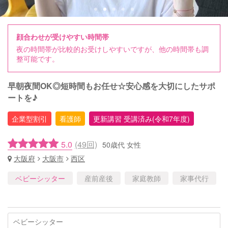
顔合わせが受けやすい時間帯
夜の時間帯が比較的お受けしやすいですが、他の時間帯も調
整可能です。
早朝夜間OK◎短時間もお任せ☆安心感を大切にしたサポ
ートを♪
企業型割引
看護師
更新講習 受講済み(令和7年度)
5.0
(49回)
50歳代 女性
大阪府
大阪市
西区
ベビーシッター
産前産後
家庭教師
家事代行
ベビーシッター