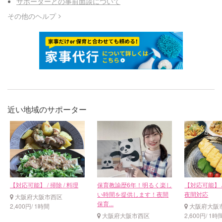
サポーターとの事前面談について
その他のヘルプ
近い地域のサポーター
【対応可能】 / 掃除 / 料理
保育教諭歴6年！明るく楽し
【対応可能】 / 
い時間を提供します！夜間
夜間対応
大阪府大阪市西区
保育...
2,400円/ 1時間
大阪府大阪
大阪府大阪市西区
2,600円/ 1時