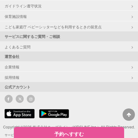
ガイドライン遵守状況
保育施設情報
こども家庭庁 ベビーシッターなどを利用するときの留意点
サービスに関するご質問・ご相談
よくあるご質問
運営会社
企業情報
採用情報
公式アカウント
Copyright ©2026 株式会社キッズライン（KIDSLINE Inc.）All Rights Reserved.
予約へすすむ
サービス利用規約
サポーターによるSNS投稿ガイドライン
ポイント利用規約