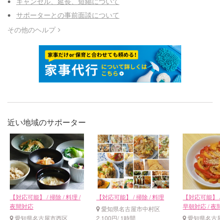
キャンセル、延長、短縮について
サポーターとの事前面談について
その他のヘルプ
近い地域のサポーター
【対応可能】 / 掃除 / 料理 /
【対応可能】 / 掃除 / 料理
【対応可能】 / 
夜間対応
早朝対応 / 
愛知県名古屋市中村区
愛知県名古屋市西区
2,100円/ 1時間
愛知県名古