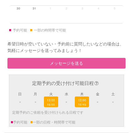
30
31
1
2
3
4
5
■
■
予約可能
一部の時間帯で可能
希望日時が空いていない・予約前に質問したいなどの場合は、
気軽にメッセージを送ってみましょう！
メッセージを送る
定期予約の受け付け可能日程
日
月
火
水
木
金
土
13:00
13:00
×
×
×
×
×
|
|
16:00
15:45
定期予約のご依頼を受け付けられる日程です
■
■
予約可能
一部の日程・時間帯で可能