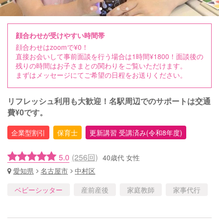
顔合わせが受けやすい時間帯
顔合わせはzoomで¥0！
直接お会いして事前面談を行う場合は1時間¥1800！面談後の
残りの時間はお子さまとの関わりをご覧いただけます。
まずはメッセージにてご希望の日程をお送りください。
リフレッシュ利用も大歓迎！名駅周辺でのサポートは交通
費¥0です。
企業型割引
保育士
更新講習 受講済み(令和8年度)
5.0
(256回)
40歳代 女性
愛知県
名古屋市
中村区
ベビーシッター
産前産後
家庭教師
家事代行