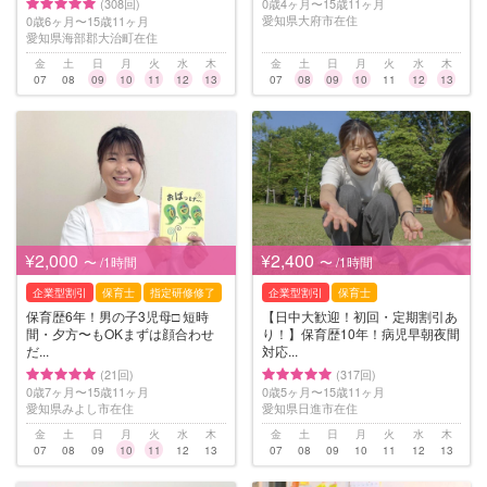
(308回)
0歳4ヶ月〜15歳11ヶ月
愛知県大府市在住
0歳6ヶ月〜15歳11ヶ月
愛知県海部郡大治町在住
金
土
日
月
火
水
木
金
土
日
月
火
水
木
07
08
09
10
11
12
13
07
08
09
10
11
12
13
¥2,000
¥2,400
〜 /1時間
〜 /1時間
企業型割引
保育士
指定研修修了
企業型割引
保育士
保育歴6年！男の子3児母□︎ 短時
【日中大歓迎！初回・定期割引あ
間・夕方〜もOKまずは顔合わせ
り！】保育歴10年！病児早朝夜間
だ...
対応...
(21回)
(317回)
0歳7ヶ月〜15歳11ヶ月
0歳5ヶ月〜15歳11ヶ月
愛知県みよし市在住
愛知県日進市在住
金
土
日
月
火
水
木
金
土
日
月
火
水
木
07
08
09
10
11
12
13
07
08
09
10
11
12
13