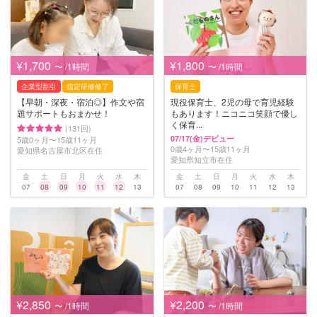
¥1,700
¥1,800
〜 /1時間
〜 /1時間
企業型割引
指定研修修了
保育士
【早朝・深夜・宿泊◎】作文や宿
現役保育士、2児の母で育児経験
題サポートもおまかせ！
もあります！ニコニコ笑顔で優し
く保育...
(131回)
07/17(金)デビュー
5歳0ヶ月〜15歳11ヶ月
0歳4ヶ月〜15歳11ヶ月
愛知県名古屋市北区在住
愛知県知立市在住
金
土
日
月
火
水
木
金
土
日
月
火
水
木
07
08
09
10
11
12
13
07
08
09
10
11
12
13
¥2,850
¥2,200
〜 /1時間
〜 /1時間