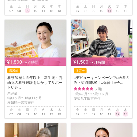
金
土
日
月
火
水
木
金
土
日
月
火
水
木
07
08
09
10
11
12
13
07
08
09
10
11
12
13
¥1,800
¥1,500
〜 /1時間
〜 /1時間
看護師
保育士
看護師歴１５年以上 新生児・乳
□︎デビューキャンペーン中□︎送迎の
幼児の看護経験を活かしてサポー
み・短時間OK！□︎保育士×子...
トいた...
(7回)
未評価
0歳4ヶ月〜15歳11ヶ月
0歳4ヶ月〜15歳11ヶ月
愛知県半田市在住
愛知県一宮市在住
金
土
日
月
火
水
木
金
土
日
月
火
水
木
07
08
09
10
11
12
13
07
08
09
10
11
12
13