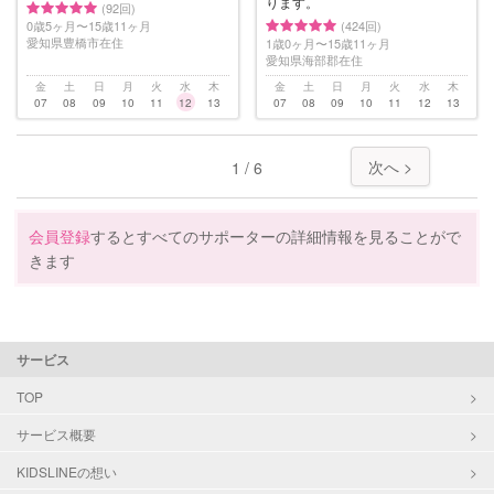
ります。
(92回)
0歳5ヶ月〜15歳11ヶ月
(424回)
愛知県豊橋市在住
1歳0ヶ月〜15歳11ヶ月
愛知県海部郡在住
金
土
日
月
火
水
木
金
土
日
月
火
水
木
07
08
09
10
11
12
13
07
08
09
10
11
12
13
次へ >
1 / 6
会員登録
するとすべてのサポーターの詳細情報を見ることがで
きます
サービス
TOP
サービス概要
KIDSLINEの想い