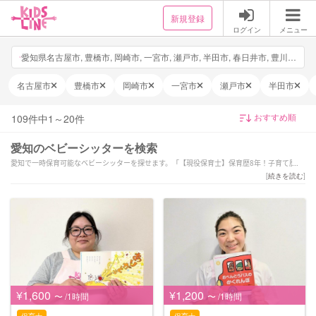
新規登録
ログイン
メニュー
愛知県名古屋市, 豊橋市, 岡崎市, 一宮市, 瀬戸市, 半田市, 春日井市, 豊川市, 津島市, 碧南市, 刈谷市, 豊田市, 安城市, 西尾市, 蒲郡市, 犬山市, 常滑市, 江南市, 小牧市, 稲沢市, 新城市, 東海市, 大府市, 知多市, 知立市, 尾張旭市, 高浜市, 岩倉市, 豊明市, 日進市, 田原市, 愛西市, 清須市, 北名古屋市, 弥富市, みよし市, あま市, 長久手市, 東郷町, 豊山町, 大口町, 扶桑町, 大治町, 蟹江町, 飛島村, 阿久比町, 東浦町, 南知多町, 美浜町, 武豊町, 幸田町, 設楽町, 東栄町, 豊根村, 日付・時間を選択
名古屋市
豊橋市
岡崎市
一宮市
瀬戸市
半田市
109
件中
1
～
20
件
愛知のベビーシッターを検索
愛知で一時保育可能なベビーシッターを探せます。「【現役保育士】保育歴8年！子育て歴12
年！寄り添ったサポートを目指します。」「\平日、休日、送迎対応可能です◎/お子様と保護
[
続きを読む
]
者様に寄り添います♡」「看護師歴１５年以上 新生児・乳幼児の看護経験を活かしてサポ
ートいたします★」などの強みを持つシッターが対応いたします。愛知の当日の予約や緊急
時、夜間や深夜早朝などの一時保育も可能です。1時間だけの短時間のシッター利用から保育
園へのお迎え・送迎、病児保育や病後児の保育もお任せください。ご予算や依頼内容に合わ
せてサポーターが選べます。新生児(0歳)や乳児などの赤ちゃんから小学生以上のお子様まで
幅広い年齢へ対応可能です。土日祝日だけベビーシッターをお願いしたいといったご要望や
毎日の利用などの定期利用サービスもございます。
¥1,600
¥1,200
〜 /1時間
〜 /1時間