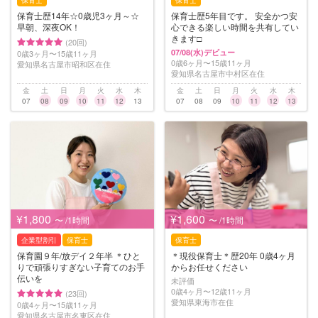
保育士
保育士
保育士歴14年☆0歳児3ヶ月～☆
保育士歴5年目です。 安全かつ安
早朝、深夜OK！
心できる楽しい時間を共有してい
きます□️
(20回)
07/08(水)デビュー
0歳3ヶ月〜15歳11ヶ月
0歳6ヶ月〜15歳11ヶ月
愛知県名古屋市昭和区在住
愛知県名古屋市中村区在住
金
土
日
月
火
水
木
金
土
日
月
火
水
木
07
08
09
10
11
12
13
07
08
09
10
11
12
13
¥1,800
¥1,600
〜 /1時間
〜 /1時間
企業型割引
保育士
保育士
保育園９年/放デイ２年半 ＊ひと
＊現役保育士＊歴20年 0歳4ヶ月
りで頑張りすぎない子育てのお手
からお任せください
伝いを
未評価
0歳4ヶ月〜12歳11ヶ月
(23回)
愛知県東海市在住
0歳4ヶ月〜15歳11ヶ月
愛知県名古屋市名東区在住