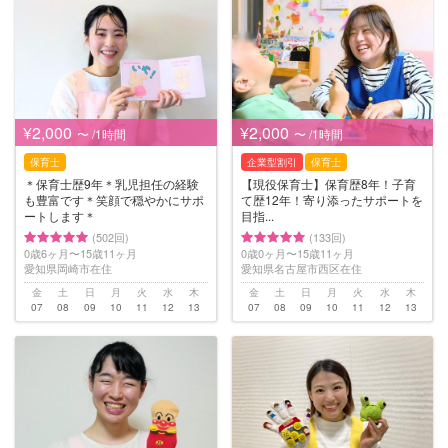
¥2,000
¥2,000
〜 /1時間
〜 /1時間
保育士
企業型割引
保育士
＊保育士歴9年＊乳児担任の経験
【現役保育士】保育歴8年！子育
も豊富です＊笑顔で穏やかにサポ
て歴12年！寄り添ったサポートを
ートします＊
目指...
(502回)
(133回)
0歳6ヶ月〜15歳11ヶ月
0歳0ヶ月〜15歳11ヶ月
愛知県岡崎市在住
愛知県名古屋市西区在住
金
土
日
月
火
水
木
金
土
日
月
火
水
木
07
08
09
10
11
12
13
07
08
09
10
11
12
13