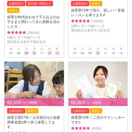
企業型割引
東京都一時預かり
企業型割引
保育士
保育歴13年で安心、楽しい！音楽
保育士
レッスンも承ります♪
保育士時代合わせて千人以上のお
(1058回)
子さまと関わってきた経験を活か
0歳5ヶ月〜15歳11ヶ月
したサ...
愛知県名古屋市中川区在住
(2942回)
0歳0ヶ月〜15歳11ヶ月
愛知県名古屋市千種区在住
金
土
日
月
火
水
木
金
土
日
月
火
水
木
07
08
09
10
11
12
13
07
08
09
10
11
12
13
¥2,500
¥2,000
〜 /1時間
〜 /1時間
企業型割引
保育士
企業型割引
保育士
保育士歴27年！土日祝日も□️ 自家
保育歴10年！二児のママシッター
用車送迎□️寄り添う保育してま
です□︎
す。
(202回)