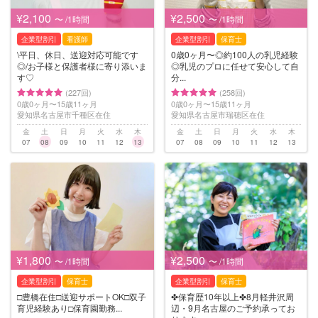
¥2,100
¥2,500
〜 /1時間
〜 /1時間
企業型割引
看護師
企業型割引
保育士
\平日、休日、送迎対応可能です
0歳0ヶ月〜◎約100人の乳児経験
◎/お子様と保護者様に寄り添いま
◎乳児のプロに任せて安心して自
す♡
分...
(227回)
(258回)
0歳0ヶ月〜15歳11ヶ月
0歳0ヶ月〜15歳11ヶ月
愛知県名古屋市千種区在住
愛知県名古屋市瑞穂区在住
金
土
日
月
火
水
木
金
土
日
月
火
水
木
07
08
09
10
11
12
13
07
08
09
10
11
12
13
¥1,800
¥2,500
〜 /1時間
〜 /1時間
企業型割引
保育士
企業型割引
保育士
□︎豊橋在住□︎送迎サポートOK□︎双子
✤保育歴10年以上✤8月軽井沢周
育児経験あり□︎保育園勤務...
辺・9月名古屋のご予約承ってお