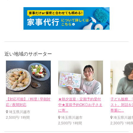
近い地域のサポーター
【対応可能】 / 料理 / 早朝対
★朝夕送迎・定期予約受付
子ども観察、
応 / 夜間対応
中★直前予約OK◎お子さま
スト。対話を
に寄...
尊重に...
埼玉県川越市
2,500円/ 1時間
埼玉県川越市
埼玉県川越
2,500円/ 1時間
2,300円/ 1時