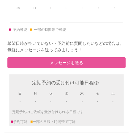
30
31
1
2
3
4
5
■
■
予約可能
一部の時間帯で可能
希望日時が空いていない・予約前に質問したいなどの場合は、
気軽にメッセージを送ってみましょう！
メッセージを送る
定期予約の受け付け可能日程
日
月
火
水
木
金
土
×
×
×
×
×
×
×
定期予約のご依頼を受け付けられる日程です
■
■
予約可能
一部の日程・時間帯で可能