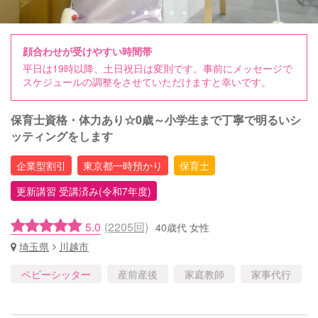
顔合わせが受けやすい時間帯
平日は19時以降、土日祝日は変則です。事前にメッセージで
スケジュールの調整をさせていただけますと幸いです。
保育士資格・体力あり☆0歳～小学生まで丁寧で明るいシ
ッティングをします
企業型割引
東京都一時預かり
保育士
更新講習 受講済み(令和7年度)
5.0
(2205回)
40歳代 女性
埼玉県
川越市
ベビーシッター
産前産後
家庭教師
家事代行