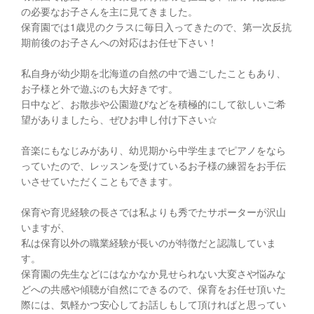
の必要なお子さんを主に見てきました。
保育園では1歳児のクラスに毎日入ってきたので、第一次反抗
期前後のお子さんへの対応はお任せ下さい！
私自身が幼少期を北海道の自然の中で過ごしたこともあり、
お子様と外で遊ぶのも大好きです。
日中など、お散歩や公園遊びなどを積極的にして欲しいご希
望がありましたら、ぜひお申し付け下さい☆
音楽にもなじみがあり、幼児期から中学生までピアノをなら
っていたので、レッスンを受けているお子様の練習をお手伝
いさせていただくこともできます。
保育や育児経験の長さでは私よりも秀でたサポーターが沢山
いますが、
私は保育以外の職業経験が長いのが特徴だと認識していま
す。
保育園の先生などにはなかなか見せられない大変さや悩みな
どへの共感や傾聴が自然にできるので、保育をお任せ頂いた
際には、気軽かつ安心してお話しもして頂ければと思ってい