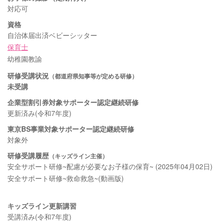
対応可
資格
自治体届出済ベビーシッター
保育士
幼稚園教諭
研修受講状況
（都道府県知事等が定める研修）
未受講
企業型割引券対象サポーター認定継続研修
更新済み(令和7年度)
東京BS事業対象サポーター認定継続研修
対象外
研修受講履歴
（キッズライン主催）
安全サポート研修~配慮が必要なお子様の保育~ (2025年04月02日)
安全サポート研修~救命救急~(動画版)
キッズライン更新講習
受講済み(令和7年度)