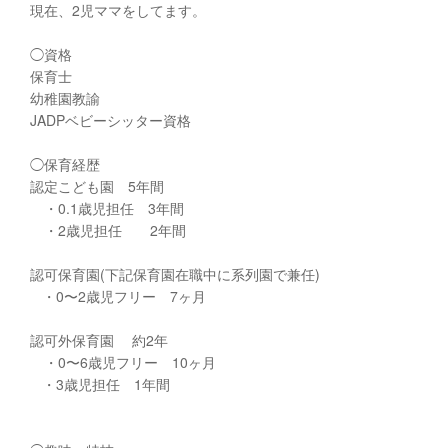
現在、2児ママをしてます。
◯資格
保育士
幼稚園教諭
JADPベビーシッター資格
◯保育経歴
認定こども園 5年間
・0.1歳児担任 3年間
・2歳児担任 2年間
認可保育園(下記保育園在職中に系列園で兼任)
・0〜2歳児フリー 7ヶ月
認可外保育園 約2年
・0〜6歳児フリー 10ヶ月
・3歳児担任 1年間