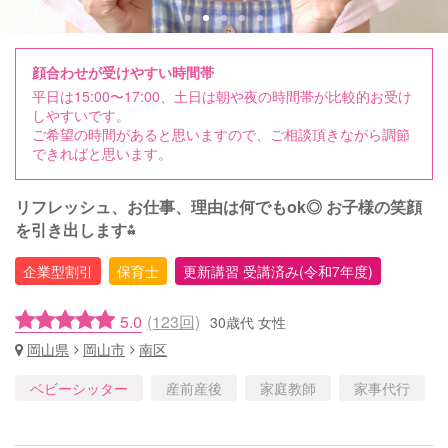
顔合わせが受けやすい時間帯
平日は15:00〜17:00、土日は朝や夜の時間帯が比較的お受け
しやすいです。
ご希望の時間があると思いますので、ご相談頂きながら調節
できればと思います。
リフレッシュ、お仕事、理由は何でもok◎ お子様の笑顔
を引き出します⁂
企業型割引
保育士
更新講習 受講済み(令和7年度)
5.0
(123回)
30歳代 女性
岡山県
岡山市
南区
ベビーシッター
産前産後
家庭教師
家事代行