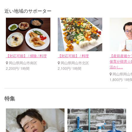
近い地域のサポーター
【対応可能】 / 掃除 / 料理
【対応可能】 / 料理
【産前産後ケ
保育が得意☆
岡山県岡山市南区
岡山県岡山市北区
活かし...
2,200円/ 1時間
2,100円/ 1時間
岡山県岡山
1,800円/ 1時
特集