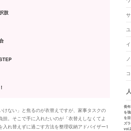
ワ
択肢
サ
ユ
合
イ
ノ
TEP
コ
！
長年
いけない」と焦るのが衣替えですが、家事タスクの
を強
負担。そこで手に入れたいのが「衣替えしなくてよ
を目
ズラ
を入れ替えずに過ごす方法を整理収納アドバイザー1
vol