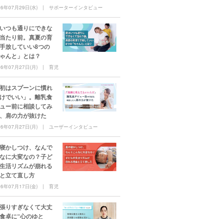
26年07月29日(水)
サポーターインタビュー
いつも通りにできな
当たり前。真夏の育
手放していい8つの
ゃんと」とは？
26年07月27日(月)
育児
初はスプーンに慣れ
けでいい」。離乳食
ュー前に相談してみ
、肩の力が抜けた
26年07月27日(月)
ユーザーインタビュー
寝かしつけ、なんで
なに大変なの？子ど
生活リズムが崩れる
と立て直し方
26年07月17日(金)
育児
張りすぎなくて大丈
食卓に“心のゆと