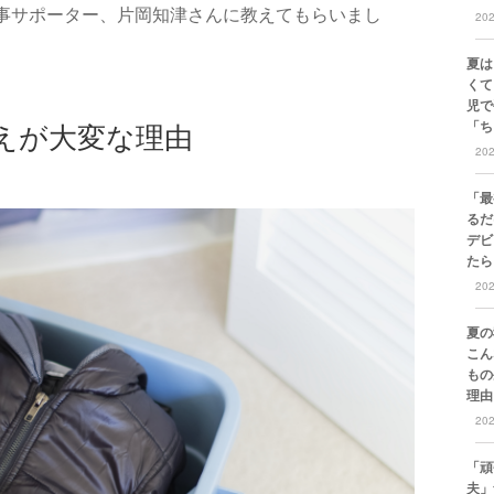
事サポーター、片岡知津さんに教えてもらいまし
20
夏は
くて
児で
えが大変な理由
「ち
20
「最
るだ
デビ
たら
20
夏の
こん
もの
理由
20
「頑
夫」