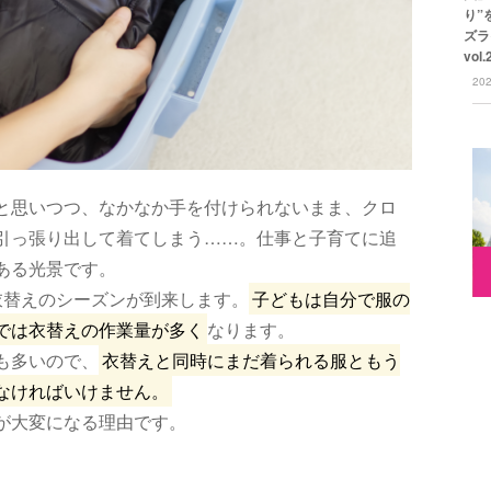
り”
ズラ
vol
20
と思いつつ、なかなか手を付けられないまま、クロ
引っ張り出して着てしまう……。仕事と子育てに追
ある光景です。
衣替えのシーズンが到来します。
子どもは自分で服の
では衣替えの作業量が多く
なります。
も多いので、
衣替えと同時にまだ着られる服ともう
なければいけません。
が大変になる理由です。