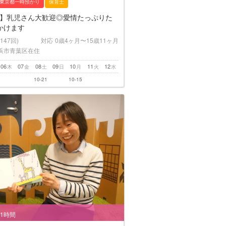
東京都一時預かり
保育士
K】乳児さん大歓迎◎愛情たっぷりた
かけます
(147回)
対応
0歳4ヶ月〜15歳11ヶ月
浜市青葉区在住
06
07
08
09
10
11
12
木
金
土
日
月
火
水
10-21
10-15
/1時間