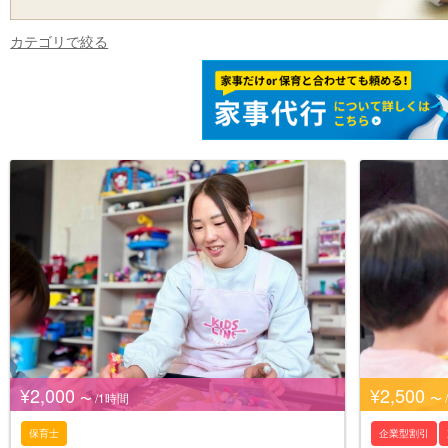
カテゴリで絞る
¥2,000
¥2,500
〜 /1時間
〜 
保育士
企業型割引