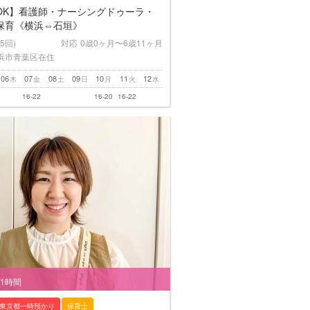
OK】看護師・ナーシングドゥーラ・
保育《横浜⇔石垣》
(5回)
対応
0歳0ヶ月〜6歳11ヶ月
浜市青葉区在住
06
07
08
09
10
11
12
木
金
土
日
月
火
水
16-22
16-20
16-22
/1時間
東京都一時預かり
保育士