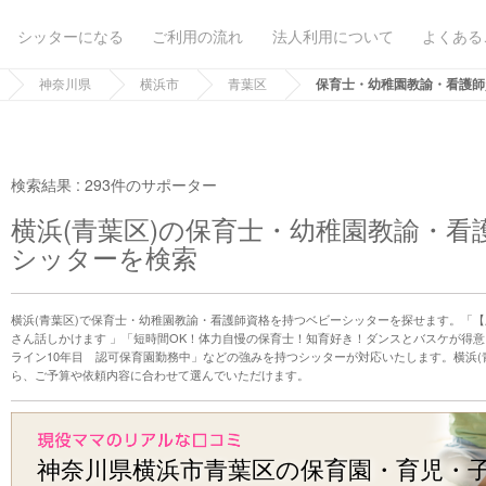
シッターになる
ご利用の流れ
法人利用について
よくある
神奈川県
横浜市
青葉区
保育士・幼稚園教諭・看護師
検索結果 :
293件のサポーター
横浜(青葉区)の保育士・幼稚園教諭・
シッターを検索
横浜(青葉区)で保育士・幼稚園教諭・看護師資格を持つベビーシッターを探せます。「
さん話しかけます 」「短時間OK！体力自慢の保育士！知育好き！ダンスとバスケが得
ライン10年目 認可保育園勤務中」などの強みを持つシッターが対応いたします。横浜(
ら、ご予算や依頼内容に合わせて選んでいただけます。
神奈川県横浜市青葉区の保育園・育児・