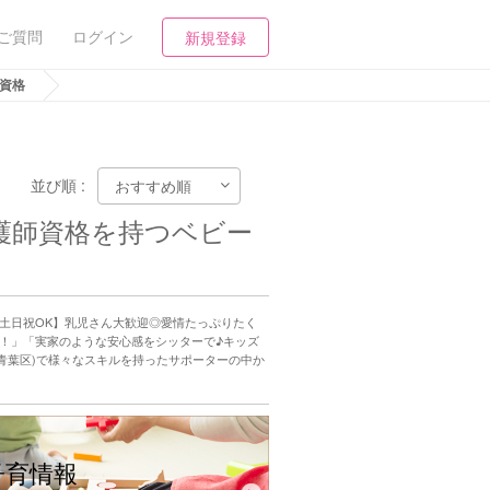
ご質問
ログイン
新規登録
資格
並び順 :
看護師資格を持つベビー
【土日祝OK】乳児さん大歓迎◎愛情たっぷりたく
意！」「実家のような安心感をシッターで♪キッズ
青葉区)で様々なスキルを持ったサポーターの中か
子育情報