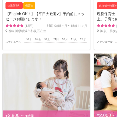
企業型割引
保育士
東京都一時預
【English OK！】【平日大歓迎♪】予約前にメッ
現役保育士
セージお願いします！
上。子育て
(13回)
対応
0歳5ヶ月〜15歳11ヶ月
神奈川県横浜市都筑区在住
神奈川県横
06
07
08
09
10
11
12
木
金
土
日
月
火
水
スケジュール
スケジュール
¥2,800
¥2,000
〜 /1時間
〜 