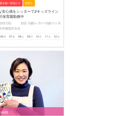
東京都一時預かり
保育士
な安心感をシッターで♪キッズライン
認可保育園勤務中
(2021回)
対応
0歳0ヶ月〜15歳11ヶ月
浜市都筑区在住
06
07
08
09
10
11
12
木
金
土
日
月
火
水
/1時間