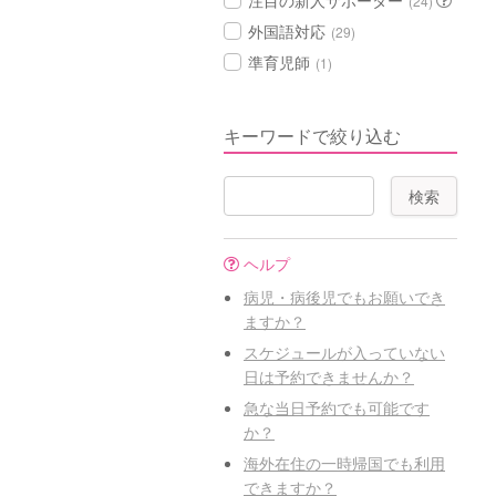
注目の新人サポーター
(24)
外国語対応
(29)
準育児師
(1)
キーワードで絞り込む
ヘルプ
病児・病後児でもお願いでき
ますか？
スケジュールが入っていない
日は予約できませんか？
急な当日予約でも可能です
か？
海外在住の一時帰国でも利用
できますか？