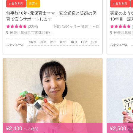
企業型割引
保育士
企業型割引
無事故10年×元保育士ママ！安全送迎と笑顔の保
実家のよう
育で安心サポートします
10年目 
(22回)
対応
3歳0ヶ月〜15歳11ヶ月
神奈川県横浜市青葉区在住
神奈川県横
06
07
08
09
10
11
12
木
金
土
日
月
火
水
スケジュール
スケジュール
¥2,400
¥2,500
〜 /1時間
〜 