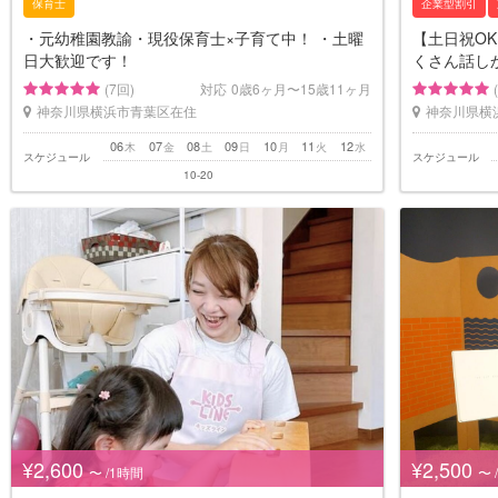
保育士
企業型割引
・元幼稚園教諭・現役保育士×子育て中！ ・土曜
【土日祝O
日大歓迎です！
くさん話し
(7回)
対応
0歳6ヶ月〜15歳11ヶ月
神奈川県横浜市青葉区在住
神奈川県横
06
07
08
09
10
11
12
木
金
土
日
月
火
水
スケジュール
スケジュール
10-20
¥2,600
¥2,500
〜 /1時間
〜 