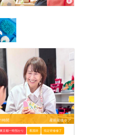
/1時間
産前産後ケア
東京都一時預かり
看護師
指定研修修了