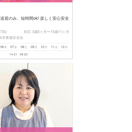
送迎のみ、短時間ok! 楽しく安心安全
(7回)
対応
3歳0ヶ月〜15歳11ヶ月
浜市青葉区在住
06
07
08
09
10
11
12
木
金
土
日
月
火
水
14-21
08-20