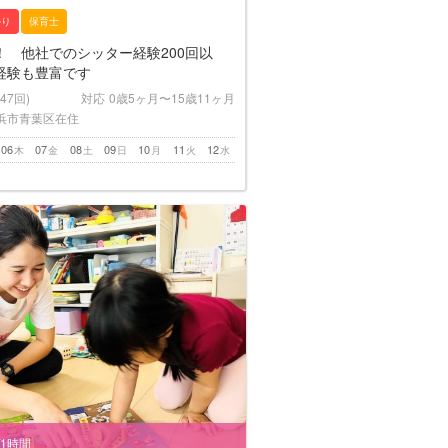
かり
保育士
！ 他社でのシッター経験200回以
経験も豊富です
(47回)
対応
0歳5ヶ月〜15歳11ヶ月
浜市青葉区在住
06
07
08
09
10
11
12
木
金
土
日
月
火
水
/1時間