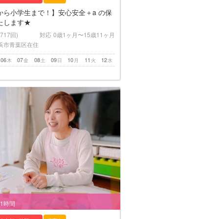
から小学生まで！】安心安全＋a の保
たします★
(717回)
対応
0歳1ヶ月〜15歳11ヶ月
浜市青葉区在住
06
07
08
09
10
11
12
木
金
土
日
月
火
水
/1時間