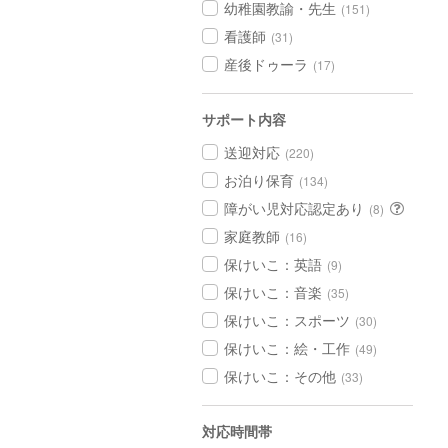
幼稚園教諭・先生
(151)
看護師
(31)
産後ドゥーラ
(17)
サポート内容
送迎対応
(220)
お泊り保育
(134)
障がい児対応認定あり
(8)
家庭教師
(16)
保けいこ：英語
(9)
保けいこ：音楽
(35)
保けいこ：スポーツ
(30)
保けいこ：絵・工作
(49)
保けいこ：その他
(33)
対応時間帯