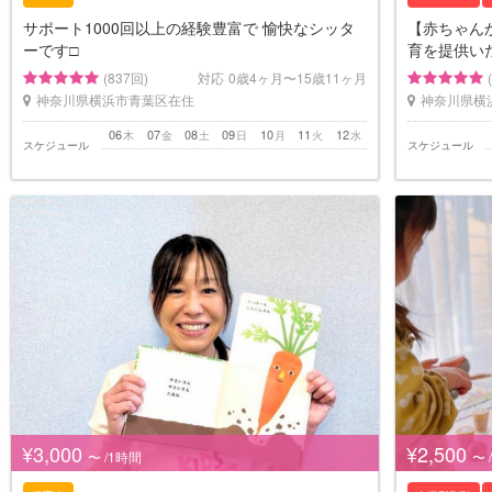
サポート1000回以上の経験豊富で 愉快なシッタ
【赤ちゃん
ーです□
育を提供い
(837回)
対応
0歳4ヶ月〜15歳11ヶ月
神奈川県横浜市青葉区在住
神奈川県横
06
07
08
09
10
11
12
木
金
土
日
月
火
水
スケジュール
スケジュール
¥3,000
¥2,500
〜 /1時間
〜 