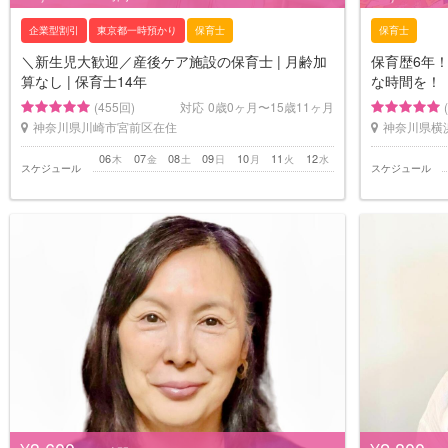
企業型割引
東京都一時預かり
保育士
保育士
＼新生児大歓迎／産後ケア施設の保育士 | 月齢加
保育歴6年！
算なし | 保育士14年
な時間を！
(455回)
対応
0歳0ヶ月〜15歳11ヶ月
神奈川県川崎市宮前区在住
神奈川県横
06
07
08
09
10
11
12
木
金
土
日
月
火
水
スケジュール
スケジュール