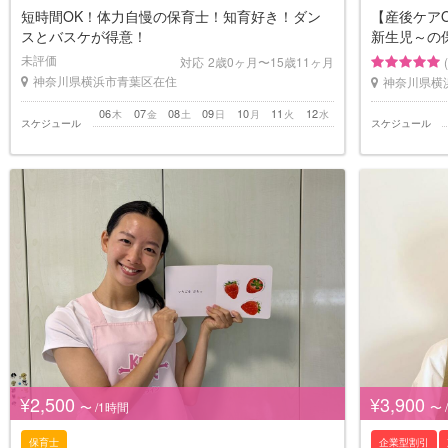
短時間OK！体力自慢の保育士！知育好き！ダン
【産後ケア
スとバスケが得意！
新生児～の
未評価
対応
2歳0ヶ月〜15歳11ヶ月
神奈川県横浜市青葉区在住
神奈川県横
06
07
08
09
10
11
12
木
金
土
日
月
火
水
スケジュール
スケジュール
¥2,500
¥3,900
〜 /1時間
〜 
保育士
企業型割引