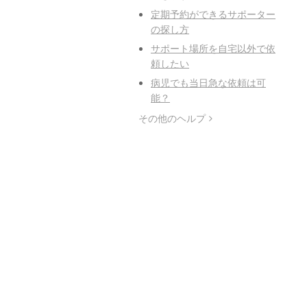
定期予約ができるサポーター
の探し方
サポート場所を自宅以外で依
頼したい
病児でも当日急な依頼は可
能？
その他のヘルプ