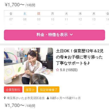
夜間対応
¥1,700〜
/1時間
お泊まり保育
子育て経験
金
土
日
月
火
水
木
07
08
09
10
11
12
13
1
病児対応
病児、病後児、ともに不可
ー
ー
ー
ー
ー
ー
ー
料金・特徴を表示
障がい児対応
対応可否は個別に相談
レッスン
なし
特徴
料金
レビュー
土日OK！保育歴12年＆2児
の母★お子様に寄り添った
定期予約
可能
丁寧なサポートを♪
サポートの特徴
5.0
(105回)
お子様の撮影
対応可能
資格
自治体届出済ベビーシッター
（定期特典）
保育士
企業型割引
保育士
指定研修修了
対応可能/特徴
送迎サポート
外国語対応
埼玉県さいたま市見沼区在住
0歳5ヶ月〜15歳11ヶ月
¥1,700〜
/1時間
病児対応
病児、病後児、ともに不可