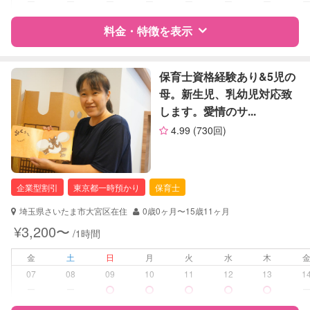
ー
ー
ー
ー
ー
ー
ー
料金・特徴を表示
障がい児対応
対応可否は個別に相談
レッスン
なし
特徴
料金
レビュー
保育士資格経験あり&5児の
母。新生児、乳幼児対応致
定期予約
可能
します。愛情のサ...
サポートの特徴
4.99
(730回)
お子様の撮影
対応可能
資格
企業型割引対象(旧内閣府補助対象)
（定期特典）
自治体届出済ベビーシッター
保育士
企業型割引
東京都一時預かり
保育士
対応可能/特徴
早朝対応
埼玉県さいたま市大宮区在住
0歳0ヶ月〜15歳11ヶ月
夜間対応
¥3,200〜
/1時間
お泊まり保育
子育て経験
金
土
日
月
火
水
木
07
08
09
10
11
12
13
1
病児対応
病児、病後児、ともに不可
ー
ー