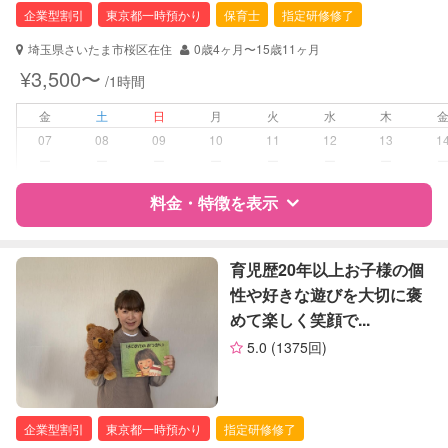
企業型割引
東京都一時預かり
保育士
指定研修修了
対応可能/特徴
夜間対応
埼玉県さいたま市桜区在住
0歳4ヶ月〜15歳11ヶ月
お泊まり保育
¥3,500〜
/1時間
病児対応
病児、病後児、ともに不可
金
土
日
月
火
水
木
07
08
09
10
11
12
13
1
障がい児対応
対応可否は個別に相談
ー
ー
ー
ー
ー
ー
ー
料金・特徴を表示
レッスン
なし
定期予約
お引き受けしていません
特徴
料金
レビュー
育児歴20年以上お子様の個
性や好きな遊びを大切に褒
お子様の撮影
対応不可
めて楽しく笑顔で...
サポートの特徴
（定期特典）
5.0
(1375回)
資格
企業型割引対象(旧内閣府補助対象)
自治体届出済ベビーシッター
保育士
企業型割引
東京都一時預かり
指定研修修了
幼稚園教諭