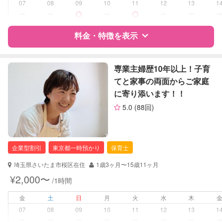
07
08
09
10
11
12
13
1
病児対応
病児、病後児、ともに不可
ー
ー
ー
ー
ー
障がい児対応
料金・特徴を表示
対応可否は個別に相談
レッスン
なし
特徴
料金
レビュー
専業主婦歴10年以上！子育
てと家事の両面からご家庭
定期予約
可能
に寄り添います！！
サポートの特徴
お子様の撮影
対応可能
5.0
(88回)
（定期特典）
資格
企業型割引対象(旧内閣府補助対象)
自治体届出済ベビーシッター
保育士
企業型割引
東京都一時預かり
保育士
幼稚園教諭
埼玉県さいたま市桜区在住
1歳3ヶ月〜15歳11ヶ月
対応可能/特徴
送迎サポート
¥2,000〜
/1時間
子育て経験
大学生
金
土
日
月
火
水
木
07
08
09
10
11
12
13
1
病児対応
病児、病後児、ともに可能
ー
ー
ー
ー
ー
ー
ー