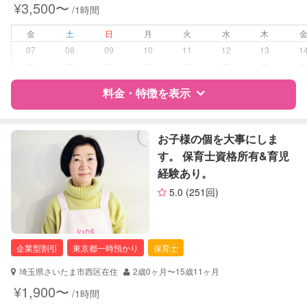
¥3,500〜
/1時間
子育て経験
金
土
日
月
火
水
木
病児対応
病児、病後児、ともに不可
07
08
09
10
11
12
13
1
ー
ー
ー
ー
ー
ー
ー
障がい児対応
対応可否は個別に相談
料金・特徴を表示
レッスン
なし
特徴
料金
レビュー
お子様の個を大事にしま
定期予約
お引き受けしていません
す。 保育士資格所有&育児
経験あり。
サポートの特徴
お子様の撮影
対応不可
5.0
(251回)
（定期特典）
資格
企業型割引対象(旧内閣府補助対象)
自治体届出済ベビーシッター
企業型割引
東京都一時預かり
保育士
対応可能/特徴
送迎サポート
早朝対応
埼玉県さいたま市西区在住
2歳0ヶ月〜15歳11ヶ月
夜間対応
¥1,900〜
/1時間
お泊まり保育