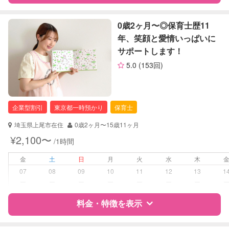
障がい児対応
対応可否は個別に相談
特徴
料金
レビュー
0歳2ヶ月〜◎保育士歴11
レッスン
なし
年、笑顔と愛情いっぱいに
サポートします！
定期予約
可能
サポートの特徴
5.0
(153回)
お子様の撮影
対応不可
資格
自治体届出済ベビーシッター
（定期特典）
保育士
企業型割引
東京都一時預かり
保育士
対応可能/特徴
なし
埼玉県上尾市在住
0歳2ヶ月〜15歳11ヶ月
病児対応
病児、病後児、ともに不可
¥2,100〜
/1時間
障がい児対応
金
土
日
月
火
水
木
対応可否は個別に相談
07
08
09
10
11
12
13
1
ー
ー
ー
ー
ー
ー
ー
レッスン
なし
料金・特徴を表示
定期予約
可能