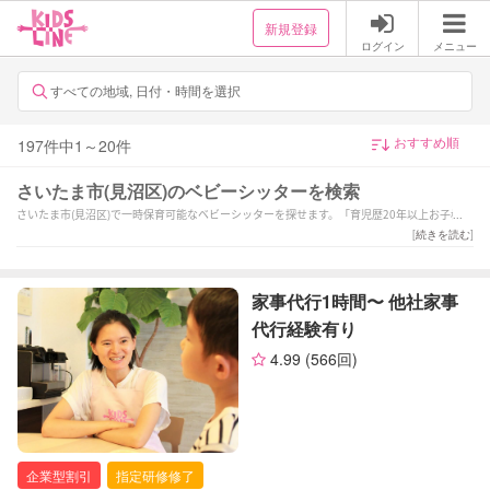
新規登録
ログイン
メニュー
すべての地域, 日付・時間を選択
197
件中
1
～
20
件
さいたま市(見沼区)のベビーシッターを検索
さいたま市(見沼区)で一時保育可能なベビーシッターを探せます。「育児歴20年以上お子様の
個性や好きな遊びを大切に褒めて楽しく笑顔で保育します」「0歳2ヶ月〜◎保育士歴11年、
[
続きを読む
]
笑顔と愛情いっぱいにサポートします！」「【受付停止中】東京BS一時預かり／企業型割引
◎
」などの強みを持つシッターが対応いたします。さいたま市(見沼区)の当日の予約や緊急時、
家事代行1時間〜 他社家事
夜間や深夜早朝などの一時保育も可能です。1時間だけの短時間のシッター利用から保育園へ
代行経験有り
のお迎え・送迎、病児保育や病後児の保育もお任せください。ご予算や依頼内容に合わせて
サポーターが選べます。新生児(0歳)や乳児などの赤ちゃんから小学生以上のお子様まで幅広
4.99
(566回)
い年齢へ対応可能です。土日祝日だけベビーシッターをお願いしたいといったご要望や毎日
の利用などの定期利用サービスもございます。
企業型割引
指定研修修了