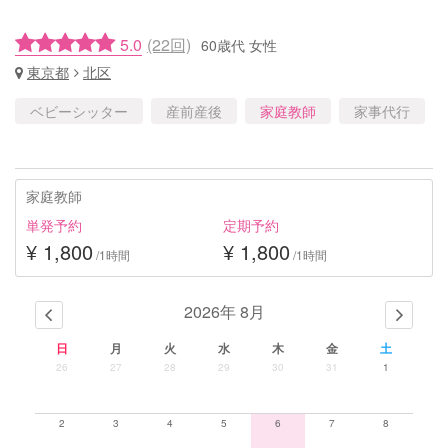
5.0
(22回)
60歳代 女性
東京都
北区
ベビーシッター
産前産後
家庭教師
家事代行
家庭教師
単発予約
定期予約
¥ 1,800
¥ 1,800
/1時間
/1時間
2026年 8月
日
月
火
水
木
金
土
26
27
28
29
30
31
1
2
3
4
5
6
7
8