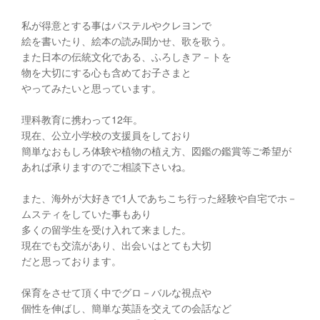
私が得意とする事はパステルやクレヨンで
絵を書いたり、絵本の読み聞かせ、歌を歌う。
また日本の伝統文化である、ふろしきア－トを
物を大切にする心も含めてお子さまと
やってみたいと思っています。
理科教育に携わって12年。
現在、公立小学校の支援員をしており
簡単なおもしろ体験や植物の植え方、図鑑の鑑賞等ご希望が
あれば承りますのでご相談下さいね。
また、海外が大好きで1人であちこち行った経験や自宅でホ－
ムスティをしていた事もあり
多くの留学生を受け入れて来ました。
現在でも交流があり、出会いはとても大切
だと思っております。
保育をさせて頂く中でグロ－バルな視点や
個性を伸ばし、簡単な英語を交えての会話など