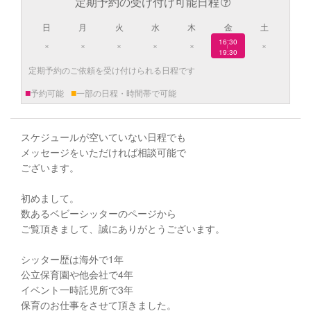
定期予約の受け付け可能日程
日
月
火
水
木
金
土
16:30
×
×
×
×
×
×
|
19:30
定期予約のご依頼を受け付けられる日程です
■
■
予約可能
一部の日程・時間帯で可能
スケジュールが空いていない日程でも
メッセージをいただければ相談可能で
ございます。
初めまして。
数あるベビーシッターのページから
ご覧頂きまして、誠にありがとうございます。
シッター歴は海外で1年
公立保育園や他会社で4年
イベント一時託児所で3年
保育のお仕事をさせて頂きました。