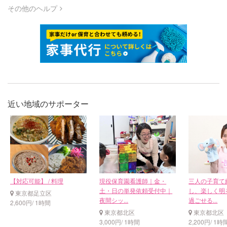
その他のヘルプ
近い地域のサポーター
【対応可能】 / 料理
現役保育園看護師｜金・
三人の子育て
土・日の単発依頼受付中｜
し、楽しく明
東京都足立区
夜間シッ...
過ごせる...
2,600円/ 1時間
東京都北区
東京都北区
3,000円/ 1時間
2,200円/ 1時