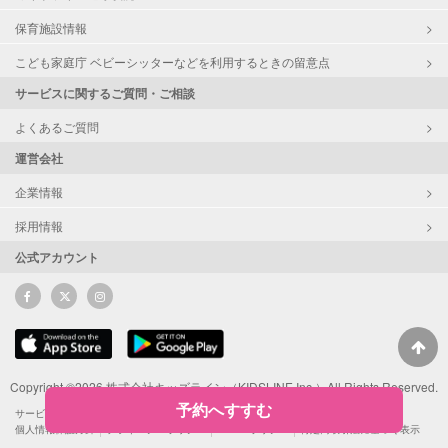
保育施設情報
こども家庭庁 ベビーシッターなどを利用するときの留意点
サービスに関するご質問・ご相談
よくあるご質問
運営会社
企業情報
採用情報
公式アカウント
Copyright ©2026 株式会社キッズライン（KIDSLINE Inc.）All Rights Reserved.
予約へすすむ
サービス利用規約
サポーターによるSNS投稿ガイドライン
ポイント利用規約
個人情報保護方針
プライバシーポリシー
Cookieポリシー
特定商取引法に基づく表示