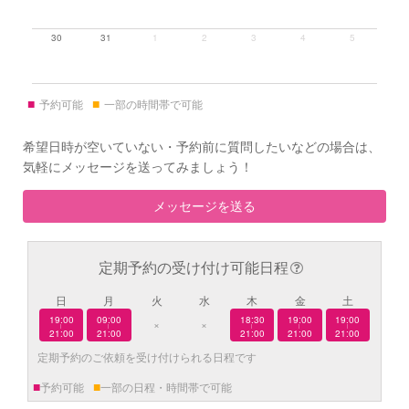
30
31
1
2
3
4
5
■
■
予約可能
一部の時間帯で可能
希望日時が空いていない・予約前に質問したいなどの場合は、
気軽にメッセージを送ってみましょう！
メッセージを送る
定期予約の受け付け可能日程
日
月
火
水
木
金
土
19:00
09:00
18:30
19:00
19:00
×
×
|
|
|
|
|
21:00
21:00
21:00
21:00
21:00
定期予約のご依頼を受け付けられる日程です
■
■
予約可能
一部の日程・時間帯で可能