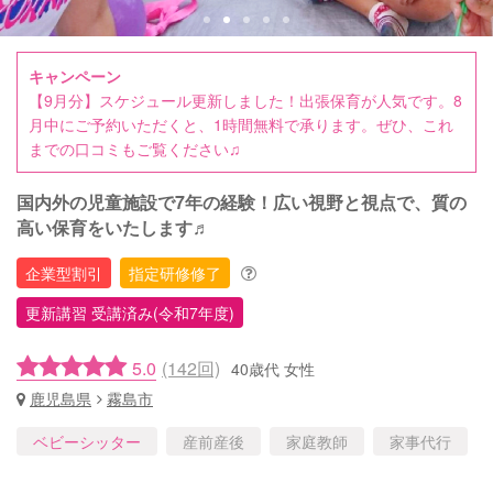
キャンペーン
【9月分】スケジュール更新しました！出張保育が人気です。8
月中にご予約いただくと、1時間無料で承ります。ぜひ、これ
までの口コミもご覧ください♫
国内外の児童施設で7年の経験！広い視野と視点で、質の
高い保育をいたします♬
企業型割引
指定研修修了
更新講習 受講済み(令和7年度)
5.0
(142回)
40歳代 女性
鹿児島県
霧島市
ベビーシッター
産前産後
家庭教師
家事代行