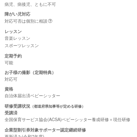
病児、病後児、ともに不可
障がい児対応
対応可否は個別に相談
レッスン
音楽レッスン
スポーツレッスン
定期予約
可能
お子様の撮影（定期特典）
対応可
資格
自治体届出済ベビーシッター
研修受講状況
（都道府県知事等が定める研修）
受講済
全国保育サービス協会(ACSA)ベビーシッター養成研修＋現任研修
企業型割引券対象サポーター認定継続研修
更新済み(令和7年度)