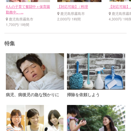
4人の子育て奮闘中＋保育園
【対応可能】 / 料理
【対応可能】 /
勤務中。 ...
鹿児島県霧島市
鹿児島県霧
鹿児島県霧島市
2,000円/ 1時間
4,300円/ 1時
1,700円/ 1時間
特集
病児、病後児の急な預かりに
掃除を依頼しよう