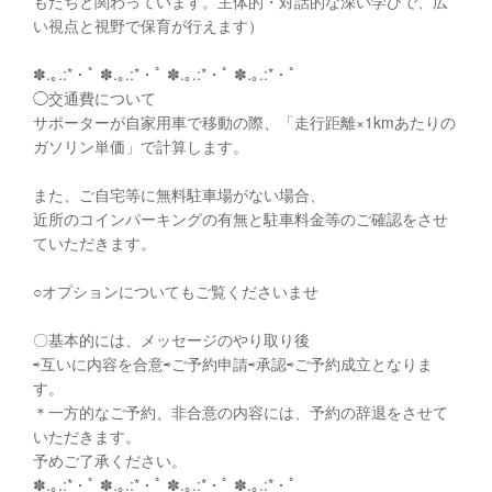
もたちと関わっています。主体的・対話的な深い学びで、広
い視点と視野で保育が行えます）
✽.｡.:*・ﾟ ✽.｡.:*・ﾟ ✽.｡.:*・ﾟ ✽.｡.:*・ﾟ
◯交通費について
サポーターが自家用車で移動の際、「走行距離×1kmあたりの
ガソリン単価」で計算します。
また、ご自宅等に無料駐車場がない場合、
近所のコインパーキングの有無と駐車料金等のご確認をさせ
ていただきます。
○オプションについてもご覧くださいませ
〇基本的には、メッセージのやり取り後
⇨互いに内容を合意⇨ご予約申請⇨承認⇨ご予約成立となりま
す。
＊一方的なご予約、非合意の内容には、予約の辞退をさせて
いただきます。
予めご了承ください。
✽.｡.:*・ﾟ ✽.｡.:*・ﾟ ✽.｡.:*・ﾟ ✽.｡.:*・ﾟ