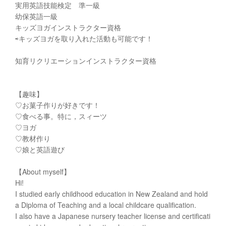
実用英語技能検定 準一級
幼保英語一級
キッズヨガインストラクター資格
⇨キッズヨガを取り入れた活動も可能です！
知育リクリエーションインストラクター資格
【趣味】
♡お菓子作りが好きです！
♡食べる事。特に，スィーツ
♡ヨガ
♡教材作り
♡娘と英語遊び
【About myself】
Hi!
I studied early childhood education in New Zealand and hold
a Diploma of Teaching and a local childcare qualification.
I also have a Japanese nursery teacher license and certificati