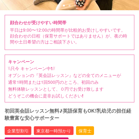
顔合わせが受けやすい時間帯
平日は9:00〜12:00の時間帯が比較的お受けしやすいです。
顔合わせの日程（保育サポートではありません）が、夜の時
間や土日希望の方はご相談下さい。
キャンペーン
\\只今 キャンペーン中❗️//
オプションの『英会話レッスン』などの全てのメニューが
通常1時間または1回500円のところ、初回のみ
無料体験レッスンとして、０円でお受け致します
どうぞこの機会に是非お試しください❗️
初回英会話レッスン無料♪英語保育もOK!乳幼児の担任経
験豊富な安心サポーター
企業型割引
東京都一時預かり
保育士