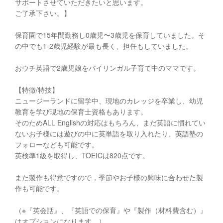
サポートさせていただきたいと思います。
ご了承下さい。】
保育園で15年間勤務し0歳児〜3歳児を保育していました。そ
の中でも1-2歳児経験が最も長く、担任もしていました。
おウチ英語で2歳児娘をバイリンガル子育て中のママです。
【特徴/特技】
ニュージーランドに留学中、現地のカレッジを卒業し、幼児
教育を学び現地の保育士資格もあります。
そのためALL Englishの対応はもちろん、まだ英語に慣れてい
ないお子様には遊びの中に英単語を取り入れたり、英語塾の
フォローなども可能です。
英検準1級を取得し、TOEICは820点です。
また製作も得意ですので，季節やお子様の興味に合わせた製
作も可能です。
（※『英会話』、『英語での保育』や『製作（材料費含む）』
はオプションになります。）