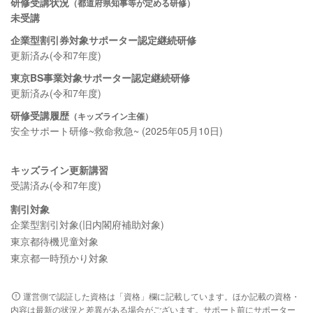
研修受講状況
（都道府県知事等が定める研修）
未受講
企業型割引券対象サポーター認定継続研修
更新済み(令和7年度)
東京BS事業対象サポーター認定継続研修
更新済み(令和7年度)
研修受講履歴
（キッズライン主催）
安全サポート研修~救命救急~ (2025年05月10日)
キッズライン更新講習
受講済み(令和7年度)
割引対象
企業型割引対象(旧内閣府補助対象)
東京都待機児童対象
東京都一時預かり対象
運営側で認証した資格は「資格」欄に記載しています。ほか記載の資格・
内容は最新の状況と差異がある場合がございます。サポート前にサポーター