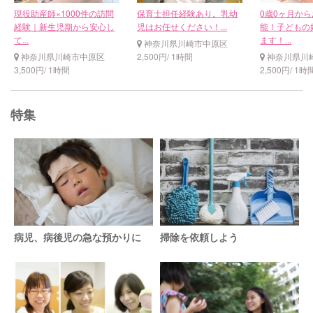
現役助産師×1000件の訪問
保育士担任経験あり。乳幼
0歳0ヶ月か
経験｜新生児期から安心し
児はお任せください！...
能！子どもの
て...
ます！...
神奈川県川崎市中原区
神奈川県川崎市中原区
2,500円/ 1時間
神奈川県川
3,500円/ 1時間
2,500円/ 1時
特集
病児、病後児の急な預かりに
掃除を依頼しよう