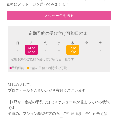
気軽にメッセージを送ってみましょう！
メッセージを送る
定期予約の受け付け可能日程
日
月
火
水
木
金
土
14:00
13:00
×
×
×
×
×
|
|
16:30
16:00
定期予約のご依頼を受け付けられる日程です
■
■
予約可能
一部の日程・時間帯で可能
はじめまして。
プロフィールをご覧いただき有難うございます！
【※只今、定期の予約でほぼスケジュールが埋まっている状態
です。
英語のオプション希望の方のみ、ご相談頂き、予定が合えば