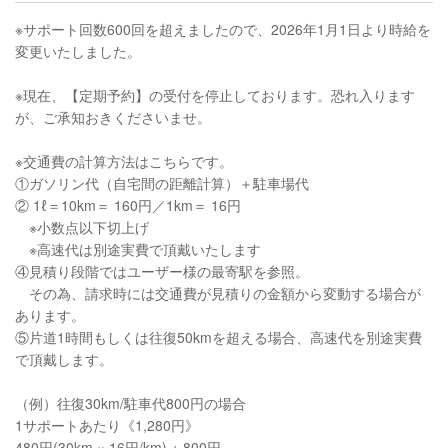
※サポート回数600回を超えましたので、2026年1月1日より時給を
変更いたしました。
※現在、【定期予約】の受付を停止しております。恐れ入ります
が、ご承知おきくださいませ。
※交通費の計算方法はこちらです。
①ガソリン代（自宅間の距離計算）＋駐車場代
② 1ℓ＝10km＝ 160円／1km＝ 16円
※小数点以下切上げ
※高速代は別途実費で頂戴いたします
④見積り段階ではユーザー様の最寄駅を参照。
その為、請求時には交通費が見積りの金額から変動する場合が
あります。
⑤片道1時間もしくは往復50kmを超える場合、高速代を別途実費
で頂戴します。
（例）往復30km/駐車代800円の場合
1サポートあたり《1,280円》
480円(30km × 16円/km) + 800円