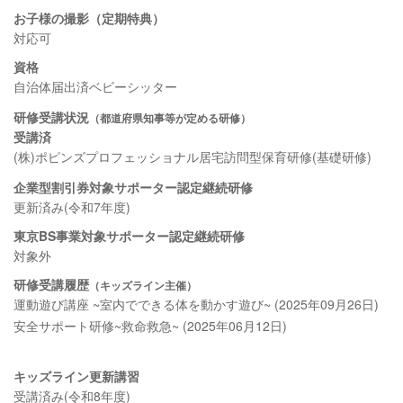
お子様の撮影（定期特典）
対応可
資格
自治体届出済ベビーシッター
研修受講状況
（都道府県知事等が定める研修）
受講済
(株)ポピンズプロフェッショナル居宅訪問型保育研修(基礎研修)
企業型割引券対象サポーター認定継続研修
更新済み(令和7年度)
東京BS事業対象サポーター認定継続研修
対象外
研修受講履歴
（キッズライン主催）
運動遊び講座 ~室内でできる体を動かす遊び~ (2025年09月26日)
安全サポート研修~救命救急~ (2025年06月12日)
キッズライン更新講習
受講済み(令和8年度)