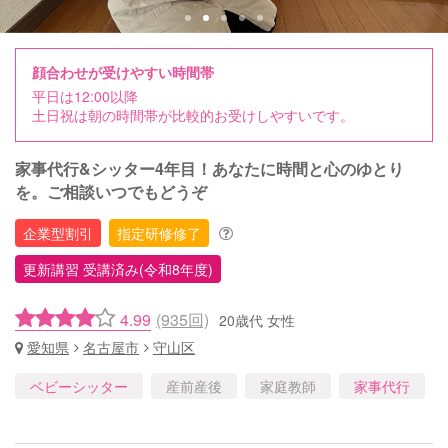
顔合わせが受けやすい時間帯
平日は12:00以降
土日祝は朝の時間帯が比較的お受けしやすいです。
家事代行&シッター4年目！あなたに時間と心のゆとり
を。ご相談いつでもどうぞ
企業型割引
指定研修修了
更新講習 受講済み(令和8年度)
4.99
(935回)
20歳代 女性
愛知県
名古屋市
守山区
ベビーシッター
産前産後
家庭教師
家事代行