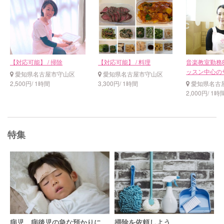
【対応可能】 / 掃除
【対応可能】 / 料理
音楽教室勤務
ッスン中心のサ
愛知県名古屋市守山区
愛知県名古屋市守山区
2,500円/ 1時間
3,300円/ 1時間
愛知県名古
2,000円/ 1時
特集
病児、病後児の急な預かりに
掃除を依頼しよう