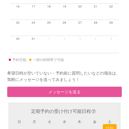
16
17
18
19
20
21
22
23
24
25
26
27
28
29
30
31
1
2
3
4
5
■
■
予約可能
一部の時間帯で可能
希望日時が空いていない・予約前に質問したいなどの場合は、
気軽にメッセージを送ってみましょう！
メッセージを送る
定期予約の受け付け可能日程
日
月
火
水
木
金
土
14:00
×
×
×
×
×
×