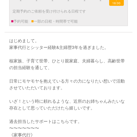
|
16:00
定期予約のご依頼を受け付けられる日程です
■
■
予約可能
一部の日程・時間帯で可能
はじめまして。
家事代行とシッター経験&主婦歴3年を過ぎました。
核家族、子育て世帯、ひとり親家庭、夫婦暮らし、高齢世帯
の担当経験を通して、
日常にモヤモヤを抱えている方々の力になりたい想いで活動
させていただいております。
いざ！という時に頼れるような、近所のお姉ちゃんみたいな
存在として思っていただけたら嬉しいです。
過去担当したサポートはこちらです。
〜〜〜〜〜〜〜
《家事代行》