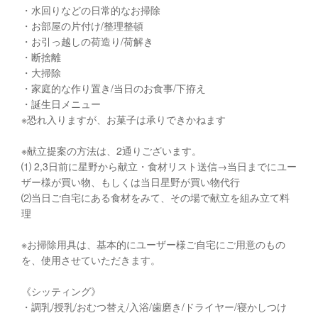
・水回りなどの日常的なお掃除
・お部屋の片付け/整理整頓
・お引っ越しの荷造り/荷解き
・断捨離
・大掃除
・家庭的な作り置き/当日のお食事/下拵え
・誕生日メニュー
※恐れ入りますが、お菓子は承りできかねます
※献立提案の方法は、2通りございます。
⑴ 2,3日前に星野から献立・食材リスト送信→当日までにユー
ザー様が買い物、もしくは当日星野が買い物代行
⑵当日ご自宅にある食材をみて、その場で献立を組み立て料
理
※お掃除用具は、基本的にユーザー様ご自宅にご用意のもの
を、使用させていただきます。
《シッティング》
・調乳/授乳/おむつ替え/入浴/歯磨き/ドライヤー/寝かしつけ