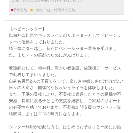
■
■
予約可能
一部の日程・時間帯で可能
【ベビーシッター】
以前神奈川県でキッズラインのサポーターとしてベビーシッ
ターの活動をしておりました。
埼玉県に引っ越し、新たにベビーシッター選考を受けまし
た。またママの笑顔のためにがんばります。
看護師として、精神科、障がい者施設、放課後デーサービス
で勤務してまいりました。
自身も男児2人の子育てをして、楽しさや嬉しさだけではない
日々の大変さ、肉体的な疲れやイライラを体験しました。
また、子供の登校しぶり、不登校に遭遇したときの動揺や不
安感、長期に渡る子どもの支援を経験し、ご家庭のサポート
の必要性を感じております。不登校訪問支援カウンセラー資
格取得。まずはママの味方になります。
シッター利用が心配な方も、はじめはお子さまと一緒にお話
しませんか？