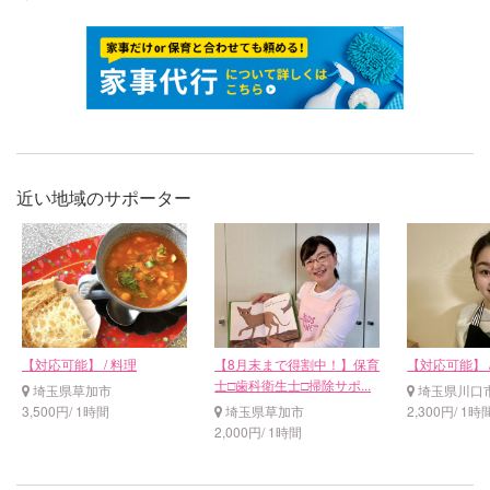
近い地域のサポーター
【対応可能】 / 料理
【8月末まで得割中！】保育
【対応可能】 
士□️歯科衛生士□️掃除サポ...
埼玉県草加市
埼玉県川口
3,500円/ 1時間
埼玉県草加市
2,300円/ 1時
2,000円/ 1時間