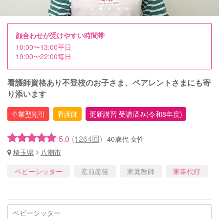
顔合わせが受けやすい時間帯
10:00〜13:00平日
19:00〜22:00毎日
看護師資格あり不登校のお子さま、ペアレントさまにも寄
り添います
企業型割引
看護師
更新講習 受講済み(令和8年度)
5.0
(1264回)
40歳代 女性
埼玉県
八潮市
ベビーシッター
産前産後
家庭教師
家事代行
ベビーシッター