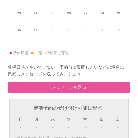
23
24
25
26
27
28
29
30
31
1
2
3
4
5
■
■
予約可能
一部の時間帯で可能
希望日時が空いていない・予約前に質問したいなどの場合は、
気軽にメッセージを送ってみましょう！
メッセージを送る
定期予約の受け付け可能日程
日
月
火
水
木
金
土
×
×
×
×
×
×
×
定期予約のご依頼を受け付けられる日程です