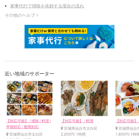
家事代行で掃除を依頼する場合の流れ
その他のヘルプ
近い地域のサポーター
【対応可能】 / 掃除 / 料理 /
【対応可能】 / 料理
【対応可能】 
早朝対応 / 夜間対応
宮城県仙台市太白区
宮城県仙台
宮城県仙台市太白区
2,200円/ 1時間
1,800円/ 1時