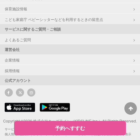
保育施設情報
こども家庭庁 ベビーシッターなどを利用するときの留意点
サービスに関するご質問・ご相談
よくあるご質問
運営会社
企業情報
採用情報
公式アカウント
Copyright ©2026 株式会社キッズライン（KIDSLINE Inc.）All Rights Reserved.
予約へすすむ
サービス利用規約
サポーターによるSNS投稿ガイドライン
ポイント利用規約
個人情報保護方針
プライバシーポリシー
Cookieポリシー
特定商取引法に基づく表示