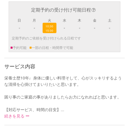
定期予約の受け付け可能日程
日
月
火
水
木
金
土
10:00
×
×
×
×
×
×
|
15:00
定期予約のご依頼を受け付けられる日程です
■
■
予約可能
一部の日程・時間帯で可能
サービス内容
栄養士歴10年♩身体に優しい料理そして、心がスッキリするよう
な清掃を心掛けてまいりたいと思います。
困り事のご家庭の事がありましたらお力になれればと思います。
【対応サービス、時間の目安】...
続きを見る