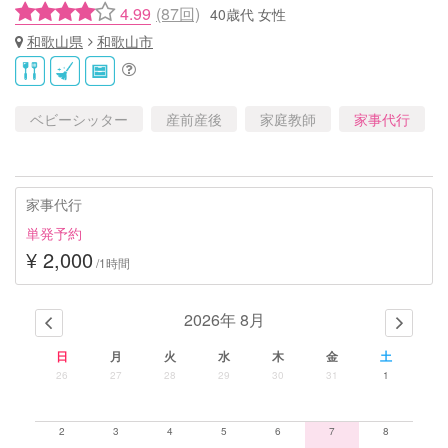
4.99
(87回)
40歳代 女性
和歌山県
和歌山市
ベビーシッター
産前産後
家庭教師
家事代行
家事代行
単発予約
¥ 2,000
/1時間
2026年 8月
日
月
火
水
木
金
土
26
27
28
29
30
31
1
2
3
4
5
6
7
8