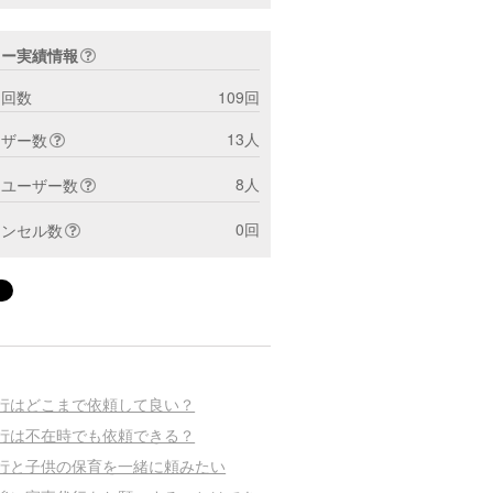
ター実績情報
ト回数
109回
13人
ーザー数
8人
トユーザー数
0回
ャンセル数
行はどこまで依頼して良い？
行は不在時でも依頼できる？
行と子供の保育を一緒に頼みたい