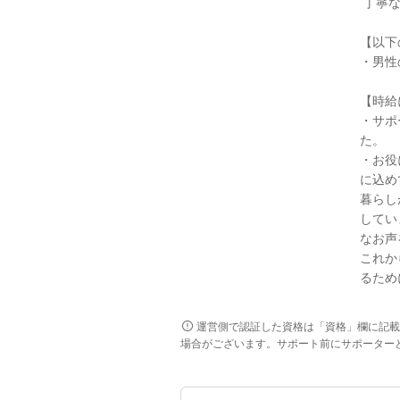
丁寧な
【以下
・男性
【時給
・サポ
た。
・お役
に込め
暮らし
してい
なお声
これか
るため
運営側で認証した資格は「資格」欄に記載
場合がございます。サポート前にサポーター