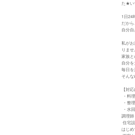
た★い
1日2
だから
自分自
私がお
りませ
家族と
自分を
毎日を
そんな
【対応
・料理
・整理
・水回
調理師
住宅設
はじめ