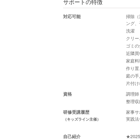
サポートの特徴
対応可能
掃除（
ング、
洗濯
クリー
ゴミの
近隣買
家庭料
作り置
庭の手
片付け
資格
調理師
整理収
研修受講履歴
家事サ
実践法〜
（キッズライン主催）
自己紹介
★20