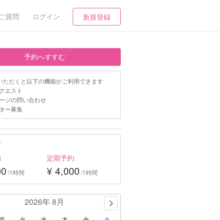
ご質問
ログイン
新規登録
予約へすすむ
いただくと以下の機能がご利用できます
クエスト
ージの問い合わせ
ター募集
行
約
定期予約
00
¥ 4,000
/1時間
/1時間
2026年 8月
月
火
水
木
金
土