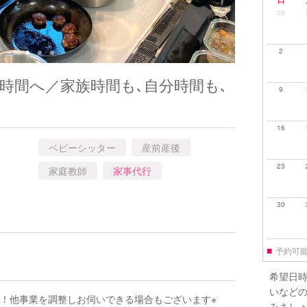
26
2
時間へ／家族時間も､自分時間も､
9
！
16
ベビーシッター
産前産後
23
家庭教師
家事代行
30
■
予約可
希望日
いなど
い！他事業を調整しお伺いできる場合もございます※
みまし