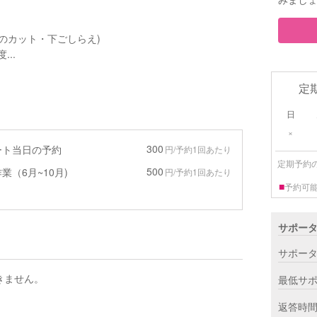
のカット・下ごしらえ)
..
定
日
×
300
ート当日の予約
円/予約1回あたり
定期予約
500
業（6月~10月)
円/予約1回あたり
■
予約可
サポー
サポー
きません。
最低サ
返答時