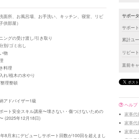
サポー
洗面所、お風呂場、お手洗い、キッチン、寝室、リビ
子供部屋）
サポー
ニングの受け渡し/引き取り
累計ユ
分別/ゴミ出し
リピー
い物
理
直前キ
き料理
入れ/植木の水やり
/整理整頓
納アドバイザー1級
ヘルプ
ポート安全スキル講座〜壊さない・傷つけないための
家事代
 (2025年12月18日)
家事代
家事代
25年8月末にデビューしサポート回数が100回を超えまし