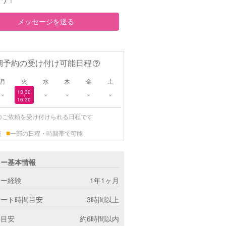
メッセージを送る
期予約の受け付け可能日程
月
火
水
木
金
土
13:30
×
×
×
×
×
|
16:30
のご依頼を受け付けられる日程です
■
能
一部の日程・時間帯で可能
ター基本情報
ター経験
1年1ヶ月
ポート時間目安
3時間以上
間目安
約6時間以内