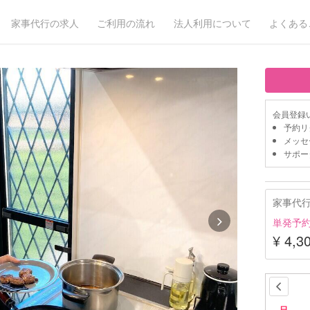
家事代行の求人
ご利用の流れ
法人利用について
よくある
会員登録
予約リ
メッセ
サポー
家事代
単発予
¥ 4,3
日