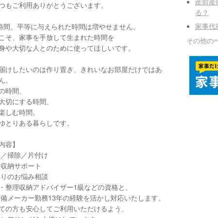
産前産
つもご利用ありがとうございます。
る？
家事代
4時間、平等に与えられた時間は増やせません。
こそ、家事を手放して生まれた時間を
その他の
身や大切な人とのために使ってほしいです。
届けしたいのは作り置き、きれいなお部屋だけではあ
ん。
の時間、
大切にする時間、
楽しむ時間。
ゆとりある暮らしです。
内容】
／掃除／片付け
収納サポート
りのお悩み相談
・整理収納アドバイザー1級などの資格と、
備メーカー勤務13年の経験を活かし対応いたします。
ての方も安心してご利用いただけるよう、