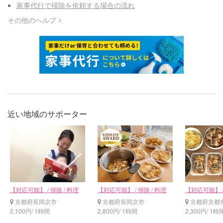
家事代行で掃除を依頼する場合の流れ
その他のヘルプ
近い地域のサポーター
【対応可能】 / 掃除 / 料理
【対応可能】 / 掃除 / 料理
【対応可能】 
京都府長岡京市
京都府長岡京市
京都府京都
2,100円/ 1時間
2,800円/ 1時間
2,300円/ 1時