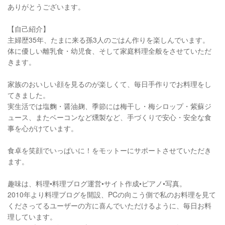
ありがとうございます。
【自己紹介】
主婦歴35年、たまに来る孫3人のごはん作りを楽しんでいます。
体に優しい離乳食・幼児食、そして家庭料理全般をさせていただ
きます。
家族のおいしい顔を見るのが楽しくて、毎日手作りでお料理をし
てきました。
実生活では塩麴・醤油麹、季節には梅干し・梅シロップ・紫蘇ジ
ュース、またベーコンなど燻製など、手づくりで安心・安全な食
事を心がけています。
食卓を笑顔でいっぱいに！をモットーにサポートさせていただき
ます。
趣味は、料理•料理ブログ運営•サイト作成•ピアノ•写真。
2010年より料理ブログを開設、PCの向こう側で私のお料理を見て
くださってるユーザーの方に喜んでいただけるように、毎日お料
理しています。