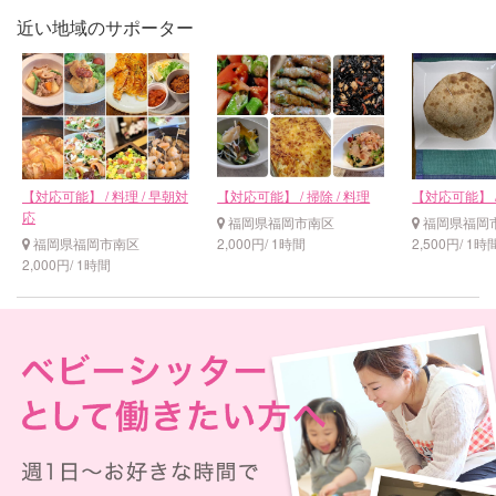
近い地域のサポーター
【対応可能】 / 料理 / 早朝対
【対応可能】 / 掃除 / 料理
【対応可能】 /
応
福岡県福岡市南区
福岡県福岡
福岡県福岡市南区
2,000円/ 1時間
2,500円/ 1時
2,000円/ 1時間