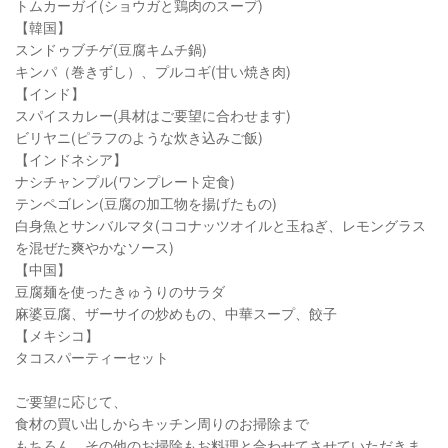
トムカーガイ(ショウガと鶏肉のスープ)
【韓国】
スンドゥブチゲ(豆腐キムチ鍋)
キンパ（巻きずし）、プルコギ(甘い焼き肉)
【インド】
スパイスカレー(具材はご要望に合わせます)
ビリヤニ(ピラフのような炊き込みご飯)
【インドネシア】
ナシチャンプル(ワンプレート定食)
テンペゴレン(豆腐の加工物を揚げたもの)
白身魚とサンバルマタ(ココナッツオイルと玉ねぎ、レモングラス
を混ぜた爽やかなソース)
【中国】
豆腐麺を使ったきゅうりのサラダ
麻婆豆腐、ザーサイの炒めもの、中華スープ、餃子
【メキシコ】
タコスパーティーセット
ご要望に応じて、
食材の買い出しからキッチン周りのお掃除まで
もちろん、その他のお掃除もお料理と合わせてさせていただきま