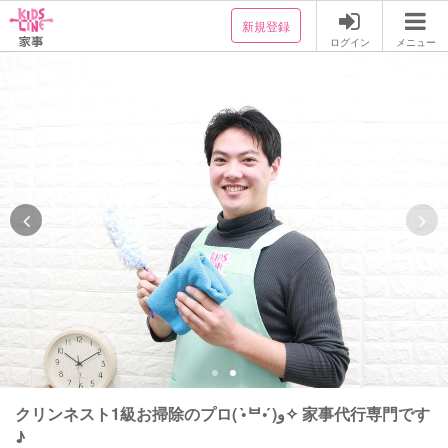
新規登録
ログイン
メニュー
クリンネスト1級お掃除のプロ( •̀ᄇ• ́)ﻭ✧ 家事代行専門です
♪