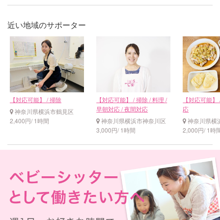
近い地域のサポーター
【対応可能】 / 掃除
【対応可能】 / 掃除 / 料理 /
【対応可能】 /
早朝対応 / 夜間対応
応
神奈川県横浜市鶴見区
2,400円/ 1時間
神奈川県横浜市神奈川区
神奈川県横
3,000円/ 1時間
2,000円/ 1時