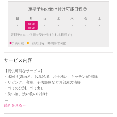
定期予約の受け付け可能日程
日
月
火
水
木
金
土
13:00
×
×
×
×
×
×
|
18:00
定期予約のご依頼を受け付けられる日程です
■
■
予約可能
一部の日程・時間帯で可能
サービス内容
【提供可能なサービス】
・水回り(洗面所、お風呂場、お手洗い、キッチン)の掃除
・リビング、寝室、子供部屋などお部屋の清掃
・ゴミの分別、ゴミ出し
・洗い物、洗い物の片付け
...
続きを見る