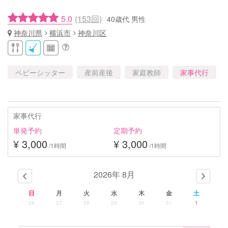
5.0
(153回)
40歳代 男性
神奈川県
横浜市
神奈川区
ベビーシッター
産前産後
家庭教師
家事代行
家事代行
単発予約
定期予約
¥ 3,000
¥ 3,000
/1時間
/1時間
2026年 8月
日
月
火
水
木
金
土
26
27
28
29
30
31
1