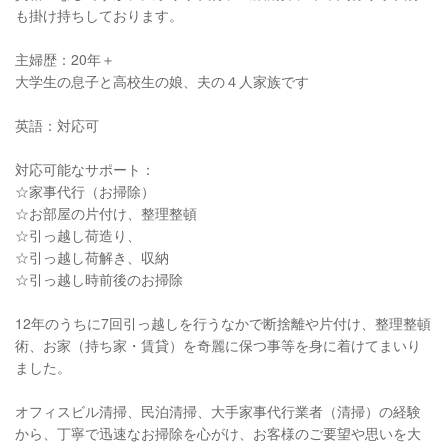
も掛け持ちしております。
主婦歴：20年＋
大学生の息子と高校生の娘、夫の４人家族です
英語：対応可
対応可能なサポート：
☆家事代行（お掃除）
☆お部屋の片付け、整理整頓
☆引っ越し荷造り、
☆引っ越し荷解き、収納
☆引っ越し時前後のお掃除
12年のうちに7回引っ越しを行うなかで断捨離や片付け、整理整頓
術、お家（持ち家・賃貸）を奇麗に保つ事等を身に着けてまいり
ました。
オフィスビル清掃、民泊清掃、大手家事代行業者（清掃）の経験
から、丁寧で迅速なお掃除を心がけ、お客様のご要望や思いを大