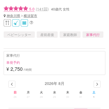
5.0
(141回)
40歳代 女性
神奈川県
横須賀市
ベビーシッター
産前産後
家庭教師
家事代行
家事代行
単発予約
¥ 2,750
/1時間
2026年 8月
日
月
火
水
木
金
土
26
27
28
29
30
31
1