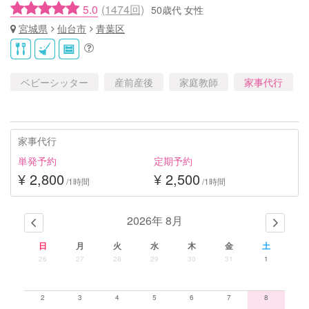
5.0
(1474回)
50歳代 女性
宮城県
仙台市
青葉区
ベビーシッター
産前産後
家庭教師
家事代行
家事代行
単発予約
定期予約
¥ 2,800
¥ 2,500
/1時間
/1時間
2026年 8月
日
月
火
水
木
金
土
26
27
28
29
30
31
1
2
3
4
5
6
7
8