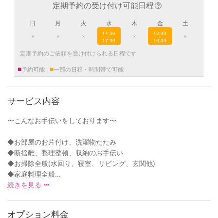
定期予約の受け付け可能日程
日
月
火
水
木
金
土
14:30
13:30
×
×
×
×
×
|
|
17:30
16:00
定期予約のご依頼を受け付けられる日程です
■
■
予約可能
一部の日程・時間帯で可能
サービス内容
〜こんなお手伝いをしております〜
◆お部屋のお片付け、洗濯物たたみ
◆断捨離、整理整頓、収納のお手伝い
◆お掃除全般(水回り、寝室、リビング、玄関他)
◆家庭料理全般...
続きを見る
オプション料金