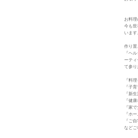
お料理
今も世
います
作り置
『ヘル
ーティ
て参り
『料理
『子育
『新生
『健康
『家で
『ホー
『ご自
などご