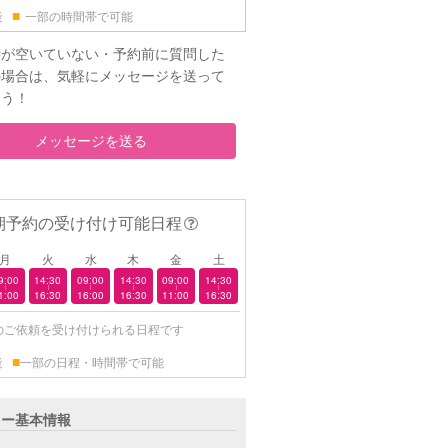
■
能
一部の時間帯で可能
時が空いていない・予約前に質問した
の場合は、気軽にメッセージを送って
ょう！
メッセージを送る
期予約の受け付け可能日程
月
火
水
木
金
土
9:00
14:30
09:00
14:30
09:00
14:30
|
|
|
|
|
|
1:00
16:30
16:00
16:30
11:00
16:30
のご依頼を受け付けられる日程です
■
能
一部の日程・時間帯で可能
ター基本情報