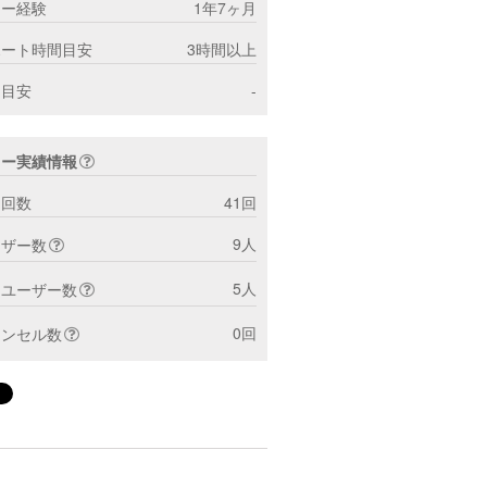
ター経験
1年7ヶ月
ポート時間目安
3時間以上
間目安
-
ター実績情報
ト回数
41回
9人
ーザー数
5人
トユーザー数
0回
ャンセル数