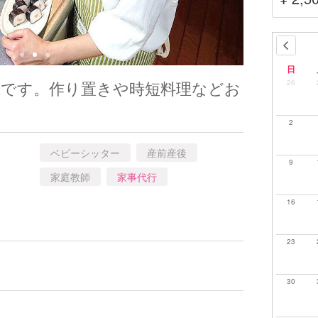
日
上です。作り置きや時短料理などお
26
2
ベビーシッター
産前産後
9
家庭教師
家事代行
16
23
30
。