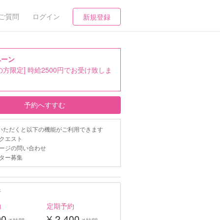
ご質問
ログイン
新規登録
ペーン
の方限定] 時給2500円でお受け致しま
予約へすすむ
いただくと以下の機能がご利用できます
クエスト
ージの問い合わせ
ター募集
行
約
定期予約
00
¥ 2,400