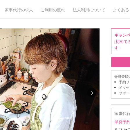
家事代行の求人
ご利用の流れ
法人利用について
よくある
キャン
[初めて
す
会員登録
予約リ
メッセ
サポー
家事代
単発予
¥ 2,5