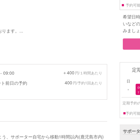
■
予約可
希望日
いなど
みまし
ます。...
定
＋400
- 09:00
円/１時間あたり
日
400
ート前日の予約
円/予約1回あたり
0
×
1
定期予約
■
予約可
サポー
う、サポーター自宅から移動1時間以内(鹿児島市内)