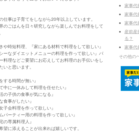
家事代
家事代
の仕事は子育てをしながら20年以上しています。
家事代
界のごはんを日々研究しながら楽しんでお料理をして
産前産
。
る？
きや時短料理、『家にある材料で料理をして欲しい』
家事代
シーなダイエットメニューの料理を作って欲しい』パ
その他の
ー料理などご要望にお応えしてお料理のお手伝いをし
たいと思います。
をする時間が無い』
て中に一休みして料理を任せたい』
活の子供の食事が気になる』
な食事がしたい』
女子会料理を作って欲しい』
ムパーティー用の料理を作って欲しい』
宅の専属料理人』
希望に添えることが出来れば嬉しいです。