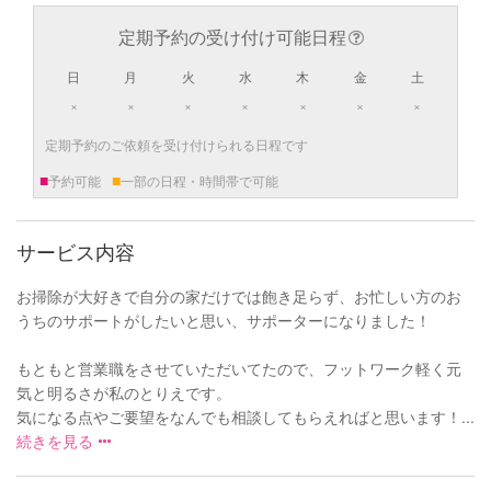
定期予約の受け付け可能日程
日
月
火
水
木
金
土
×
×
×
×
×
×
×
定期予約のご依頼を受け付けられる日程です
■
■
予約可能
一部の日程・時間帯で可能
サービス内容
お掃除が大好きで自分の家だけでは飽き足らず、お忙しい方のお
うちのサポートがしたいと思い、サポーターになりました！
もともと営業職をさせていただいてたので、フットワーク軽く元
気と明るさが私のとりえです。
気になる点やご要望をなんでも相談してもらえればと思います！...
続きを見る