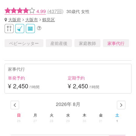
4.99
(437回)
30歳代 女性
大阪府
大阪市
鶴見区
ベビーシッター
産前産後
家庭教師
家事代行
家事代行
単発予約
定期予約
¥ 2,450
¥ 2,450
/1時間
/1時間
2026年 8月
日
月
火
水
木
金
土
26
27
28
29
30
31
1