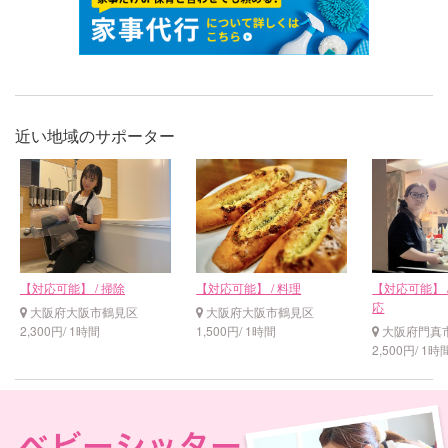
近い地域のサポーター
【対応可能】 / 掃除
【対応可能】 / 料理
【対応可能】 /
応
大阪府大阪市鶴見区
大阪府大阪市鶴見区
2,300円/ 1時間
1,500円/ 1時間
大阪府門真
2,500円/ 1時