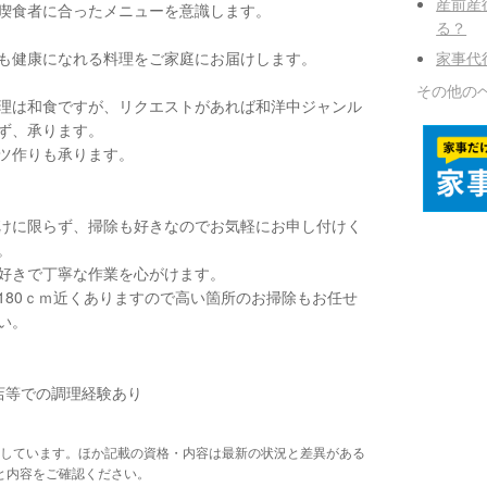
産前産
喫食者に合ったメニューを意識します。
る？
も健康になれる料理をご家庭にお届けします。
家事代
その他の
理は和食ですが、リクエストがあれば和洋中ジャンル
ず、承ります。
ツ作りも承ります。
けに限らず、掃除も好きなのでお気軽にお申し付けく
。
好きで丁寧な作業を心がけます。
180ｃｍ近くありますので高い箇所のお掃除もお任せ
い。
店等での調理経験あり
しています。ほか記載の資格・内容は最新の状況と差異がある
と内容をご確認ください。