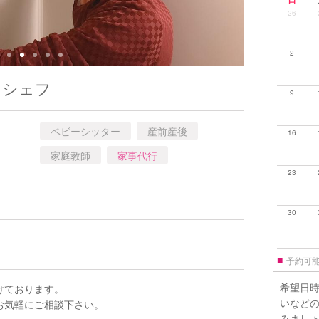
26
2
スシェフ
9
ベビーシッター
産前産後
16
家庭教師
家事代行
23
30
■
予約可
希望日
けております。
いなど
お気軽にご相談下さい。
みまし