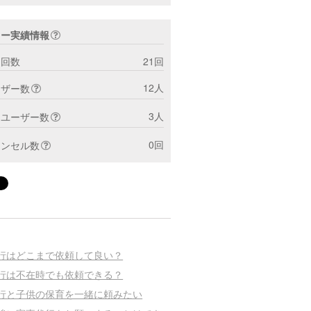
ター実績情報
ト回数
21回
12人
ーザー数
3人
トユーザー数
0回
ャンセル数
行はどこまで依頼して良い？
行は不在時でも依頼できる？
行と子供の保育を一緒に頼みたい