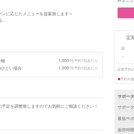
ーンに応じたメニューを提案致します＞
..
定
日
×
1,000
い物
円/予約1回あたり
1,000
のひどい場合
円/予約1回あたり
定期予約
■
予約可
サポー
の予定を調整致しますのでお気軽にご相談ください！
サポー
最低サ
返答時