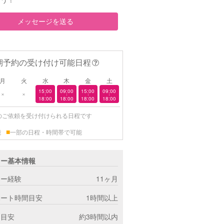
メッセージを送る
期予約の受け付け可能日程
月
火
水
木
金
土
15:00
09:00
15:00
09:00
×
×
|
|
|
|
18:00
18:00
18:00
18:00
のご依頼を受け付けられる日程です
■
能
一部の日程・時間帯で可能
ター基本情報
ター経験
11ヶ月
ポート時間目安
1時間以上
間目安
約3時間以内