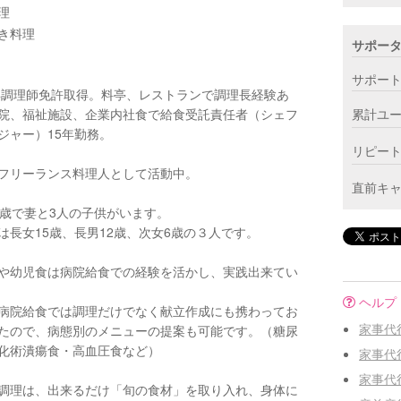
理
き料理
サポー
サポー
2年調理師免許取得。料亭、レストランで調理長経験あ
院、福祉施設、企業内社食で給食受託責任者（シェフ
累計ユ
ジャー）15年勤務。
リピー
フリーランス料理人として活動中。
直前キ
4歳で妻と3人の子供がいます。
は長女15歳、長男12歳、次女6歳の３人です。
や幼児食は病院給食での経験を活かし、実践出来てい
ヘルプ
病院給食では調理だけでなく献立作成にも携わってお
家事代
たので、病態別のメニューの提案も可能です。（糖尿
化術潰瘍食・高血圧食など）
家事代
家事代
調理は、出来るだけ「旬の食材」を取り入れ、身体に