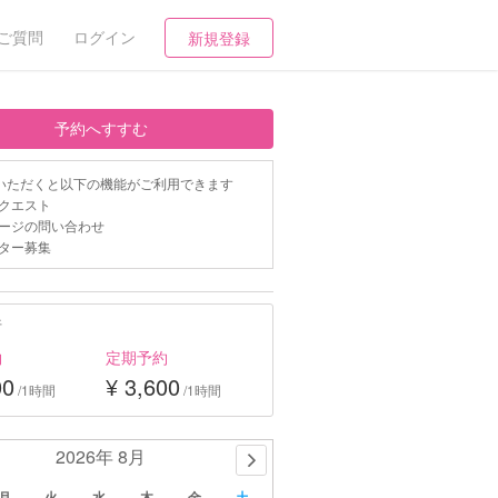
ご質問
ログイン
新規登録
予約へすすむ
いただくと以下の機能がご利用できます
クエスト
ージの問い合わせ
ター募集
行
約
定期予約
00
¥ 3,600
/1時間
/1時間
2026年 8月
月
火
水
木
金
土