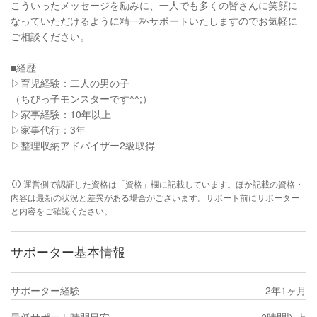
こういったメッセージを励みに、一人でも多くの皆さんに笑顔に
なっていただけるように精一杯サポートいたしますのでお気軽に
ご相談ください。
■経歴
▷育児経験：二人の男の子
（ちびっ子モンスターです^^;）
▷家事経験：10年以上
▷家事代行：3年
▷整理収納アドバイザー2級取得
運営側で認証した資格は「資格」欄に記載しています。ほか記載の資格・
内容は最新の状況と差異がある場合がございます。サポート前にサポーター
と内容をご確認ください。
サポーター基本情報
サポーター経験
2年1ヶ月
最低サポート時間目安
2時間以上