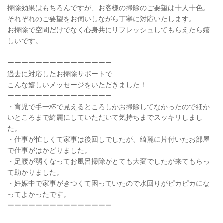
掃除効果はもちろんですが、お客様の掃除のご要望は十人十色。
それぞれのご要望をお伺いしながら丁寧に対応いたします。
お掃除で空間だけでなく心身共にリフレッシュしてもらえたら嬉
しいです。
ーーーーーーーーーーーーーーー
過去に対応したお掃除サポートで
こんな嬉しいメッセージをいただきました！
ーーーーーーーーーーーーーーー
・育児で手一杯で見えるところしかお掃除してなかったので細か
いところまで綺麗にしていただいて気持ちまでスッキリしまし
た。
・仕事が忙しくて家事は後回しでしたが、綺麗に片付いたお部屋
で仕事がはかどりました。
・足腰が弱くなってお風呂掃除がとても大変でしたが来てもらっ
て助かりました。
・妊娠中で家事がきつくて困っていたので水回りがピカピカにな
ってよかったです。
ーーーーーーーーーーーーーーー