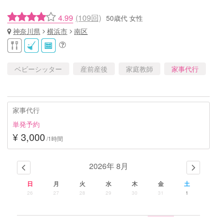
4.99
(109回)
50歳代 女性
神奈川県
横浜市
南区
ベビーシッター
産前産後
家庭教師
家事代行
家事代行
単発予約
¥ 3,000
/1時間
2026年 8月
日
月
火
水
木
金
土
26
27
28
29
30
31
1