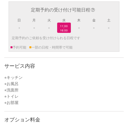
定期予約の受け付け可能日程
日
月
火
水
木
金
土
11:00
×
×
×
×
×
×
|
16:00
定期予約のご依頼を受け付けられる日程です
■
■
予約可能
一部の日程・時間帯で可能
サービス内容
⭐︎キッチン
⭐︎お風呂
⭐︎洗面所
⭐︎トイレ
⭐︎お部屋
オプション料金