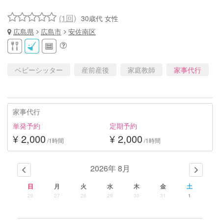
(1回)
30歳代 女性
広島県
広島市
安佐南区
ベビーシッター
産前産後
家庭教師
家事代行
家事代行
単発予約
定期予約
¥ 2,000
¥ 2,000
/1時間
/1時間
2026年 8月
日
月
火
水
木
金
土
26
27
28
29
30
31
1