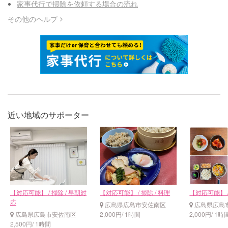
家事代行で掃除を依頼する場合の流れ
その他のヘルプ
近い地域のサポーター
【対応可能】 / 掃除 / 早朝対
【対応可能】 / 掃除 / 料理
【対応可能】 /
応
広島県広島市安佐南区
広島県広島
広島県広島市安佐南区
2,000円/ 1時間
2,000円/ 1時
2,500円/ 1時間