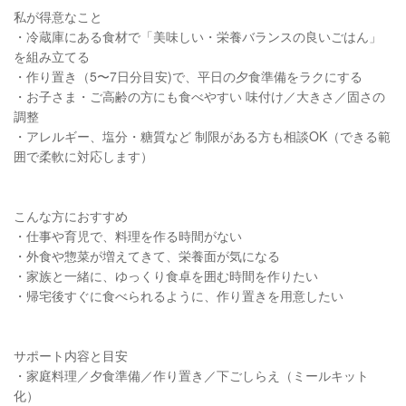
私が得意なこと
・冷蔵庫にある食材で「美味しい・栄養バランスの良いごはん」
を組み立てる
・作り置き（5〜7日分目安)で、平日の夕食準備をラクにする
・お子さま・ご高齢の方にも食べやすい 味付け／大きさ／固さの
調整
・アレルギー、塩分・糖質など 制限がある方も相談OK（できる範
囲で柔軟に対応します）
こんな方におすすめ
・仕事や育児で、料理を作る時間がない
・外食や惣菜が増えてきて、栄養面が気になる
・家族と一緒に、ゆっくり食卓を囲む時間を作りたい
・帰宅後すぐに食べられるように、作り置きを用意したい
サポート内容と目安
・家庭料理／夕食準備／作り置き／下ごしらえ（ミールキット
化）