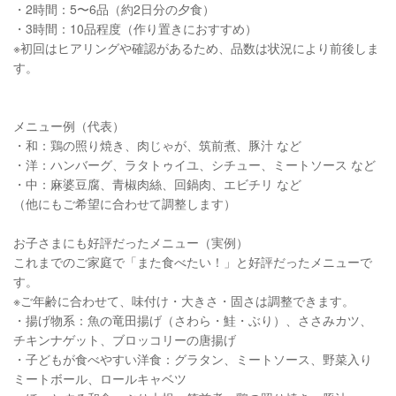
・2時間：5〜6品（約2日分の夕食）
・3時間：10品程度（作り置きにおすすめ）
※初回はヒアリングや確認があるため、品数は状況により前後しま
す。
メニュー例（代表）
・和：鶏の照り焼き、肉じゃが、筑前煮、豚汁 など
・洋：ハンバーグ、ラタトゥイユ、シチュー、ミートソース など
・中：麻婆豆腐、青椒肉絲、回鍋肉、エビチリ など
（他にもご希望に合わせて調整します）
お子さまにも好評だったメニュー（実例）
これまでのご家庭で「また食べたい！」と好評だったメニューで
す。
※ご年齢に合わせて、味付け・大きさ・固さは調整できます。
・揚げ物系：魚の竜田揚げ（さわら・鮭・ぶり）、ささみカツ、
チキンナゲット、ブロッコリーの唐揚げ
・子どもが食べやすい洋食：グラタン、ミートソース、野菜入り
ミートボール、ロールキャベツ