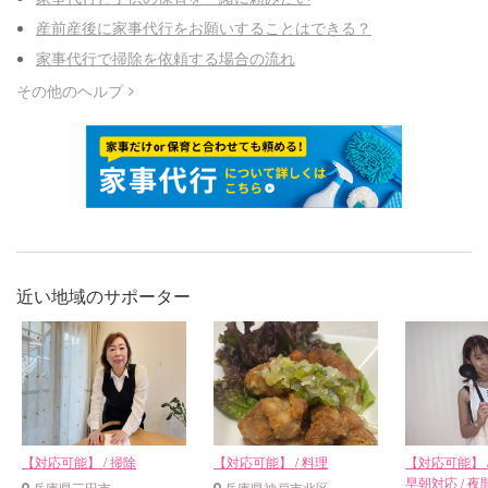
産前産後に家事代行をお願いすることはできる？
家事代行で掃除を依頼する場合の流れ
その他のヘルプ
近い地域のサポーター
【対応可能】 / 掃除
【対応可能】 / 料理
【対応可能】 / 
早朝対応 / 
兵庫県三田市
兵庫県神戸市北区