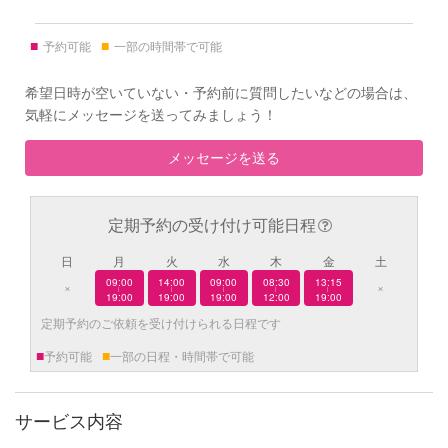
■
■
予約可能
一部の時間帯で可能
希望日時が空いていない・予約前に質問したいなどの場合は、
気軽にメッセージを送ってみましょう！
メッセージを送る
定期予約の受け付け可能日程
日
月
火
水
木
金
土
09:00
14:00
09:00
08:30
13:15
×
×
|
|
|
|
|
19:00
19:00
19:00
12:00
19:00
定期予約のご依頼を受け付けられる日程です
■
■
予約可能
一部の日程・時間帯で可能
サービス内容