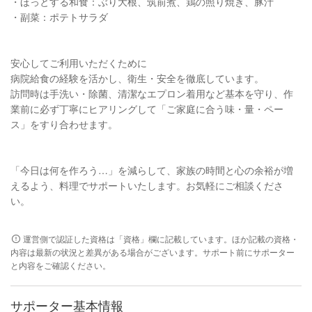
・ほっとする和食：ぶり大根、筑前煮、鶏の照り焼き、豚汁
・副菜：ポテトサラダ
安心してご利用いただくために
病院給食の経験を活かし、衛生・安全を徹底しています。
訪問時は手洗い・除菌、清潔なエプロン着用など基本を守り、作
業前に必ず丁寧にヒアリングして「ご家庭に合う味・量・ペー
ス」をすり合わせます。
「今日は何を作ろう…」を減らして、家族の時間と心の余裕が増
えるよう、料理でサポートいたします。お気軽にご相談くださ
い。
運営側で認証した資格は「資格」欄に記載しています。ほか記載の資格・
内容は最新の状況と差異がある場合がございます。サポート前にサポーター
と内容をご確認ください。
サポーター基本情報