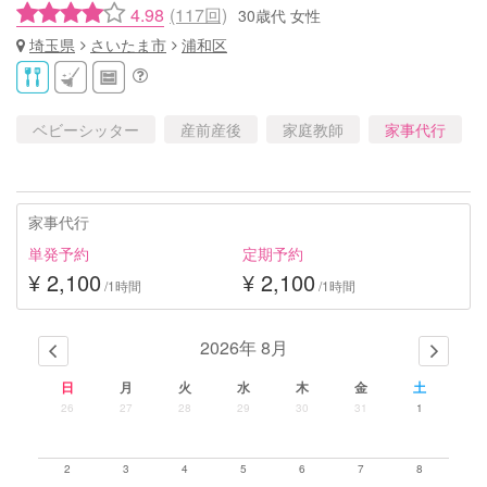
4.98
(117回)
30歳代 女性
埼玉県
さいたま市
浦和区
ベビーシッター
産前産後
家庭教師
家事代行
家事代行
単発予約
定期予約
¥ 2,100
¥ 2,100
/1時間
/1時間
2026年 8月
日
月
火
水
木
金
土
26
27
28
29
30
31
1
2
3
4
5
6
7
8