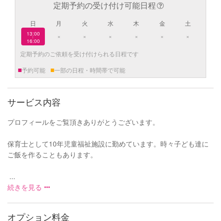
定期予約の受け付け可能日程
日
月
火
水
木
金
土
13:00
×
×
×
×
×
×
|
16:00
定期予約のご依頼を受け付けられる日程です
■
■
予約可能
一部の日程・時間帯で可能
サービス内容
プロフィールをご覧頂きありがとうございます。
保育士として10年児童福祉施設に勤めています。時々子ども達に
ご飯を作ることもあります。
...
続きを見る
オプション料金