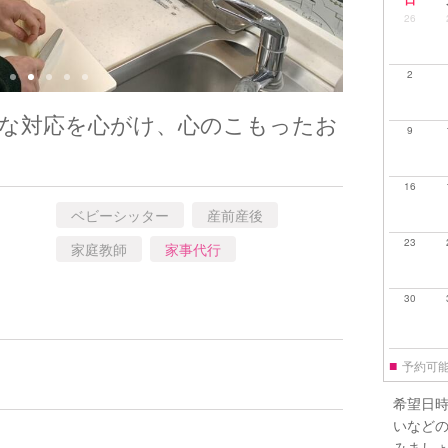
26
2
寧な対応を心がけ、心のこもったお
9
16
ベビーシッター
産前産後
23
家庭教師
家事代行
30
■
予約可
希望日
いなど
みまし