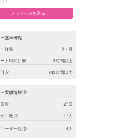
メッセージを送る
ター基本情報
ター経験
8ヶ月
ポート時間目安
3時間以上
間目安
約3時間以内
ター実績情報
ト回数
27回
11人
ーザー数
4人
トユーザー数