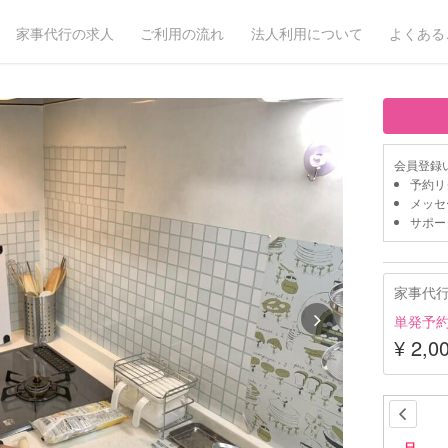
家事代行の求人
ご利用の流れ
法人利用について
よくある
会員登録
予約リ
メッセ
サポー
家事代
単発予
¥ 2,0
日