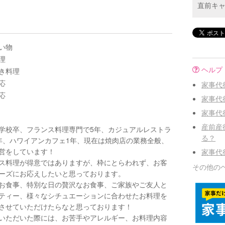
直前キ
い物
理
ヘルプ
き料理
応
家事代
応
家事代
家事代
産前産
学校卒、フランス料理専門で5年、カジュアルレストラ
る？
年、ハワイアンカフェ1年、現在は焼肉店の業務全般、
営をしています！
家事代
ス料理が得意ではありますが、枠にとらわれず、お客
その他の
ーズにお応えしたいと思っております。
お食事、特別な日の贅沢なお食事、ご家族やご友人と
ティー、様々なシチュエーションに合わせたお料理を
させていただけたらなと思っております！
いただいた際には、お苦手やアレルギー、お料理内容