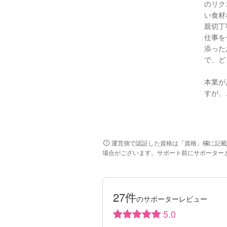
のリク
い食材
親切丁
仕事を
添った
で、ど
本業が
すが、
運営側で認証した資格は「資格」欄に記載
場合がございます。サポート前にサポーター
27件
のサポーターレビュー
5.0