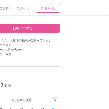
ご質問
ログイン
新規登録
予約へすすむ
いただくと以下の機能がご利用できます
クエスト
ージの問い合わせ
ター募集
行
約
00
/1時間
2026年 8月
月
火
水
木
金
土