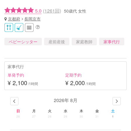
5.0
(1261回)
50歳代 女性
京都府
長岡京市
ベビーシッター
産前産後
家庭教師
家事代行
家事代行
単発予約
定期予約
¥ 2,100
¥ 2,000
/1時間
/1時間
2026年 8月
日
月
火
水
木
金
土
26
27
28
29
30
31
1