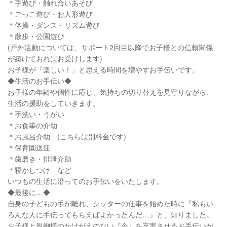
＊手遊び・触れ合いあそび
＊ごっこ遊び・お人形遊び
＊体操・ダンス・リズム遊び
＊散歩・公園遊び
(戸外活動については、サポート2回目以降でお子様との信頼関係
が築けておればお受けします)
お子様が「楽しい！」と思える時間を増やすお手伝いです。
◆生活のお手伝い◆
お子様の年齢や個性に応じ、気持ちの切り替えを見守りながら、
生活の援助をしていきます。
＊手洗い・うがい
＊お食事の介助
＊お風呂介助 (こちらは別料金です)
＊保育園送迎
＊歯磨き・排泄介助
＊寝かしつけ など
いつもの生活に沿ってのお手伝いをいたします。
◆最後に…◆
自身の子どもの手が離れ、シッターの仕事を始めた時に『私もい
ろんな人に手伝ってもらえばよかったんだ…』と、知りました。
お子様と親御様のかけがえのない『今』を充実させるお手伝いが