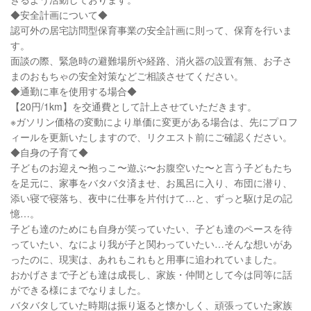
◆安全計画について◆
認可外の居宅訪問型保育事業の安全計画に則って、保育を行いま
す。
面談の際、緊急時の避難場所や経路、消火器の設置有無、お子さ
まのおもちゃの安全対策などご相談させてください。
◆通勤に車を使用する場合◆
【20円/1km】を交通費として計上させていただきます。
※ガソリン価格の変動により単価に変更がある場合は、先にプロフ
ィールを更新いたしますので、リクエスト前にご確認ください。
◆自身の子育て◆
子どものお迎え〜抱っこ〜遊ぶ〜お腹空いた〜と言う子どもたち
を足元に、家事をバタバタ済ませ、お風呂に入り、布団に潜り、
添い寝で寝落ち、夜中に仕事を片付けて…と、ずっと駆け足の記
憶…。
子ども達のためにも自身が笑っていたい、子ども達のペースを待
っていたい、なにより我が子と関わっていたい…そんな想いがあ
ったのに、現実は、あれもこれもと用事に追われていました。
おかげさまで子ども達は成長し、家族・仲間として今は同等に話
ができる様にまでなりました。
バタバタしていた時期は振り返ると懐かしく、頑張っていた家族