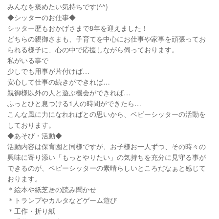
みんなを褒めたい気持ちです(^^)
◆シッターのお仕事◆
シッター歴もおかげさまで8年を迎えました！
どちらの親御さまも、子育てを中心にお仕事や家事を頑張ってお
られる様子に、心の中で応援しながら伺っております。
私がいる事で
少しでも用事が片付けば…
安心して仕事の続きができれば…
親御様以外の人と遊ぶ機会ができれば…
ふっとひと息つける1人の時間ができたら…
こんな風に力になれればとの思いから、ベビーシッターの活動を
しております。
◆あそび・活動◆
活動内容は保育園と同様ですが、お子様お一人ずつ、その時々の
興味に寄り添い「もっとやりたい」の気持ちを充分に見守る事が
できるのが、ベビーシッターの素晴らしいところだなぁと感じて
おります。
＊絵本や紙芝居の読み聞かせ
＊トランプやカルタなどゲーム遊び
＊工作・折り紙