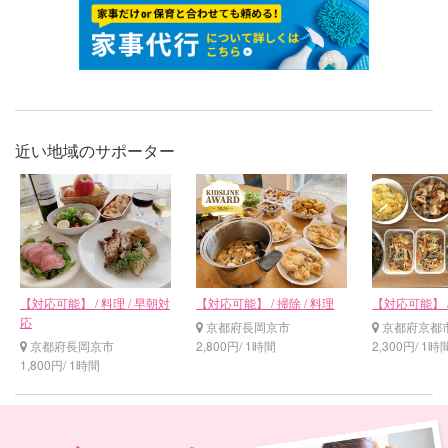
近い地域のサポーター
【対応可能】 / 料理 / 早朝対
【対応可能】 / 掃除 / 料理
【対応可能】 
応
京都府長岡京市
京都府京都
京都府長岡京市
2,800円/ 1時間
2,300円/ 1時
1,800円/ 1時間