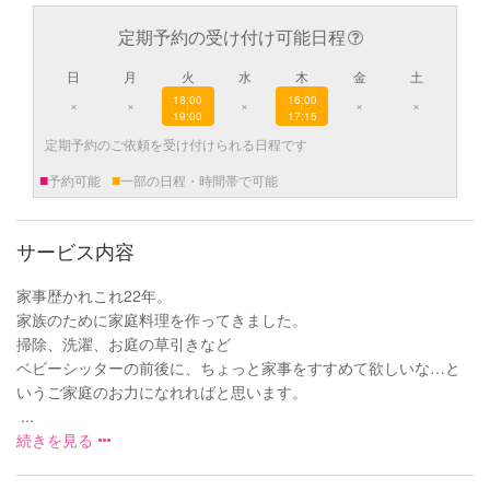
定期予約の受け付け可能日程
日
月
火
水
木
金
土
18:00
16:00
×
×
×
×
×
|
|
19:00
17:15
定期予約のご依頼を受け付けられる日程です
■
■
予約可能
一部の日程・時間帯で可能
サービス内容
家事歴かれこれ22年。
家族のために家庭料理を作ってきました。
掃除、洗濯、お庭の草引きなど
ベビーシッターの前後に、ちょっと家事をすすめて欲しいな…と
いうご家庭のお力になれればと思います。
...
続きを見る