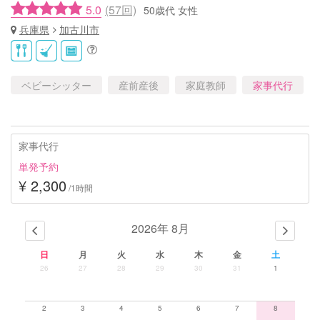
5.0
(57回)
50歳代 女性
兵庫県
加古川市
ベビーシッター
産前産後
家庭教師
家事代行
家事代行
単発予約
¥ 2,300
/1時間
2026年 8月
日
月
火
水
木
金
土
26
27
28
29
30
31
1
2
3
4
5
6
7
8