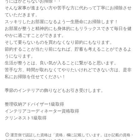
うにはかどらないお掃除・・
そんな家事が進まない方や苦手な方に代わって丁寧にお掃除させ
ていただきます。
スッキリしたお部屋になるよう一生懸命にお掃除します！
お部屋が整うと精神的にも身体的にもリラックスできて毎日を健
やかに過ごすことができます。
そして要らないものを買わなくなり節約にもなります。
節約することが当たり前になれば、貯蓄も考えることができるよ
うになります。
生活が整うとは、良い気が入ることに繋がると思います。
苦手な方、時間が取れなくてやりたいけれどできない方は、是非
私にお掃除を任せてください！
季節のインテリアの飾りなどもお引き受けします。
整理収納アドバイザー1級取得
インテリアコーディネーター資格取得
クリンネスト1級取得
運営側で認証した資格は「資格」欄に記載しています。ほか記載の資格・