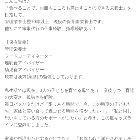
こんにちは♫
『食べることで、お腹もこころも満たすことのできる栄養士』を
目指して。
管理栄養士歴10年以上、現役の保育園栄養士です。
他社にて家事代行の仕事経験、指導経験あり！
【保有資格】
管理栄養士
フードコーディネーター
離乳食アドバイザー
幼児食アドバイザー
現在は漢方(薬膳)の勉強もしております。
私生活では現在、3人の子どもを育てる母であり、産後うつ、育児
の大変さ、孤独さを経験。
毎日バタバタだけど『限りある時間で、今、この時期の子どもた
ち、家族と笑い合って過ごせる時間を増やしたい！』『私と同じ
思いをしている方のサポートがしたい』と考え、この度キッズラ
インに登録をしました。
家事や料理をただするだけでなく、『お腹も心も満たされる』あ