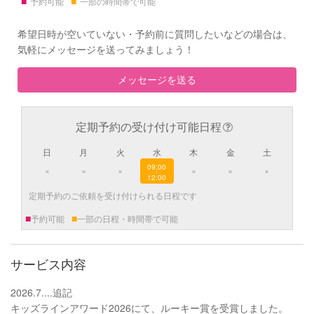
■
■
予約可能
一部の時間帯で可能
希望日時が空いていない・予約前に質問したいなどの場合は、
気軽にメッセージを送ってみましょう！
メッセージを送る
定期予約の受け付け可能日程
日
月
火
水
木
金
土
09:00
×
×
×
×
×
×
|
12:00
定期予約のご依頼を受け付けられる日程です
■
■
予約可能
一部の日程・時間帯で可能
サービス内容
2026.7....追記
キッズラインアワード2026にて、ルーキー賞を受賞しました。