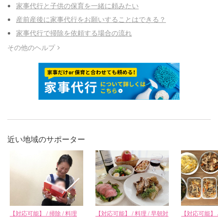
家事代行と子供の保育を一緒に頼みたい
産前産後に家事代行をお願いすることはできる？
家事代行で掃除を依頼する場合の流れ
その他のヘルプ
近い地域のサポーター
【対応可能】 / 掃除 / 料理
【対応可能】 / 料理 / 早朝対
【対応可能】 