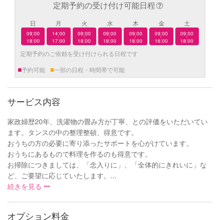
定期予約の受け付け可能日程
日
月
火
水
木
金
土
09:00
14:00
09:00
09:00
09:00
09:00
09:00
|
|
|
|
|
|
|
18:00
17:00
18:00
18:00
18:00
16:00
18:00
定期予約のご依頼を受け付けられる日程です
■
■
予約可能
一部の日程・時間帯で可能
サービス内容
家政婦歴20年、洗濯物の畳み方が丁寧、との評価をいただいてい
ます。タンスの中の整理整頓、得意です。
おうちの方の必要に寄り添ったサポートを心がけています。
おうちにあるもので料理を作るのも得意です。
お掃除につきましては、「念入りに」、「全体的にきれいに」な
ど、ご要望に応じていたします。...
続きを見る
オプション料金