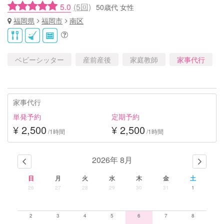
5.0
(5回)
50歳代 女性
福岡県
福岡市
南区
ベビーシッター
産前産後
家庭教師
家事代行
家事代行
単発予約
定期予約
¥ 2,500
¥ 2,500
/1時間
/1時間
2026年 8月
日
月
火
水
木
金
土
26
27
28
29
30
31
1
2
3
4
5
6
7
8