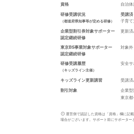
資格
自治体
研修受講状況
受講済
子育て
（都道府県知事等が定める研修）
企業型割引券対象サポーター
更新済
認定継続研修
東京BS事業対象サポーター
対象外
認定継続研修
研修受講履歴
安全サポ
（キッズライン主催）
キッズライン更新講習
受講済
割引対象
企業型
東京都
運営側で認証した資格は「資格」欄に記載
場合がございます。サポート前にサポーター