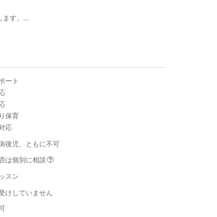
す。...
ポート
応
応
り保育
対応
病後児、ともに不可
否は個別に相談
ッスン
受けしていません
可