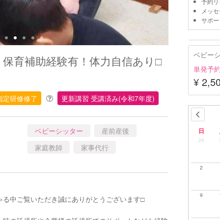
予約リ
メッセ
サポー
ベビー
】保育補助経験有！体力自信あり□︎
単発予
¥ 2,5
指定研修修了
更新講習 受講済み(令和7年度)
ベビーシッター
産前産後
日
26
家庭教師
家事代行
2
9
る中ご覧いただき誠にありがとうございます□︎