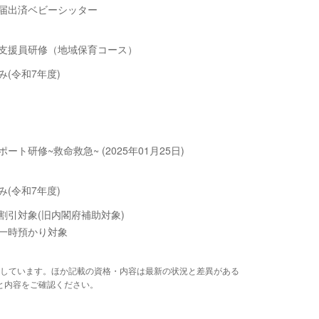
届出済ベビーシッター
支援員研修（地域保育コース）
み(令和7年度)
ート研修~救命救急~ (2025年01月25日)
み(令和7年度)
割引対象(旧内閣府補助対象)
一時預かり対象
しています。ほか記載の資格・内容は最新の状況と差異がある
と内容をご確認ください。