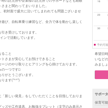
ト時の託児所や企業様の託児所でのサポートなども経験
16
トさまと関わってまいりました。
く、初対面で盛大に泣いてしまわれても問題ございませ
23
外遊び、自転車乗り練習など、全力で体を動かし楽しく
30
お引き受けしております。
メインで活動しています。
■
予約可
なること
希望日
ントさまが安心してお預けできること
いなど
セージのやり取りとヒアリングを心掛けております。
みまし
の一つです□︎
ありがとうございます。
す(*^^*)
サポー
に「新しい発見」をしていただくことを目指しておりま
保育可
グッズや工作道具、お勉強タブレット（文字のみ表示さ