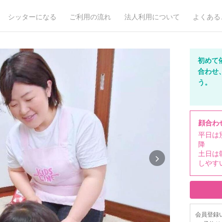
シッターになる
ご利用の流れ
法人利用について
よくある
初めて
合わせ
う。
顔合わ
平日は
降
土日は
しやす
会員登録