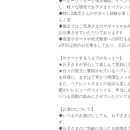
◆ベビーシッターと保育補助、イベン
し、様々な環境でお子さまとペアレン
◆特に2歳児さんのサポート経験が多
ん！笑
◆最近ではご兄弟さまのサポートやお
お仕事させていただいております♪
◆送迎サポートや幼児教室への同行も
※平日は別のお仕事をしており、土日
【サポートするうえでのモットー】
★お子さまが安心して楽しんで笑顔に
★日々の育児に奮闘されているペアレ
を目標に、まずは丁寧かつ簡潔なメッ
また、ペアレントさまとの会話も楽しみ
暖かいレビューのコメントも、本当に
いつも活動の励みにさせていただいておりま
【お遊びについて】
◆いつものお遊びにしても、お子さま
す。
◆お子さまのご年齢に合ったお絵描き