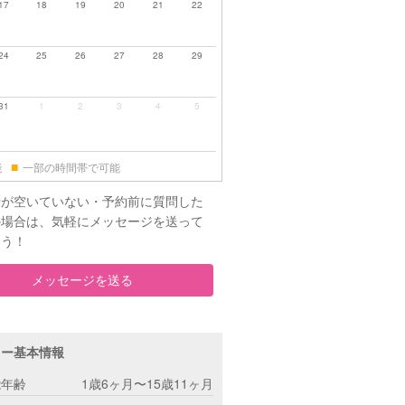
17
18
19
20
21
22
24
25
26
27
28
29
31
1
2
3
4
5
■
能
一部の時間帯で可能
時が空いていない・予約前に質問した
の場合は、気軽にメッセージを送って
ょう！
メッセージを送る
ター基本情報
能年齢
1歳6ヶ月〜15歳11ヶ月