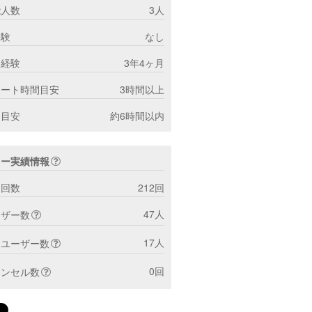
能人数
3人
経験
なし
ー経験
3年4ヶ月
ポート時間目安
3時間以上
間目安
約6時間以内
ター実績情報
ト回数
212回
47人
ーザー数
17人
トユーザー数
0回
ャンセル数