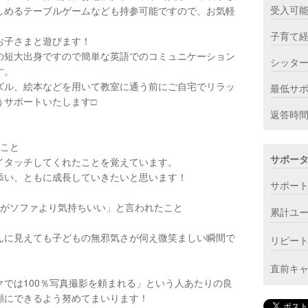
受入可
しめるテーブルゲームなども持参可能ですので、お気軽
子育て
お子さまと遊びます！
の短大出身ですので簡単な英語でのコミュニケーション
シッタ
す。
ズル、絵本などを用いて教室に通う前にご自宅でリラッ
最低サ
サポートいたします□︎
返答時
】
たこと
サポー
イタッチしてくれたことを覚えています。
添い、ともに成長していきたいと思います！
サポー
上がソファより気持ちいい」と言われたこと
累計ユ
んに見えても子どもの無邪気さが伺え微笑ましい瞬間で
リピー
直前キ
では100％写真撮影を頼まれる」という人あたりの良
顔にできるよう努めてまいります！