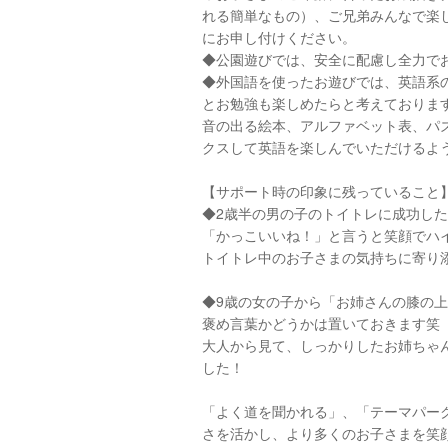
れる簡単なもの）、ご兄弟みんなで楽
にお申し付けください。
◆公園遊びでは、安全に配慮し全力で
◆外国語を使ったお遊びでは、英語系
とお勉強も楽しめたらと考えておりま
音の出る絵本、アルファベット表、パ
クスして英語を楽しんでいただけるよう
【サポート時の印象に残っていること
◆2歳半の男の子のトイトレに成功し
「かっこいいね！」と言うと笑顔でハ
トイトレ中のお子さまの気持ちに寄り
◆9歳の女の子から「お姉さんの膝の
褒め言葉かどうかは置いておきます笑
大人から見て、しっかりしたお姉ちゃ
した！
「よく道を聞かれる」、「テーマパーク
さを活かし、より多くのお子さまを笑