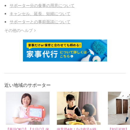
サポーター分の食事の用意について
キャンセル、延長、短縮について
サポーターとの事前面談について
その他のヘルプ
近い地域のサポーター
【英語OK◎】【土日◎】保
保育歴4年！0~2歳児が得
【対応可能】 