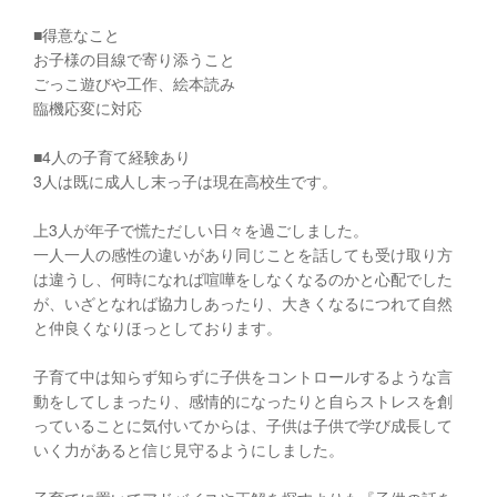
■得意なこと
お子様の目線で寄り添うこと
ごっこ遊びや工作、絵本読み
臨機応変に対応
■4人の子育て経験あり
3人は既に成人し末っ子は現在高校生です。
上3人が年子で慌ただしい日々を過ごしました。
一人一人の感性の違いがあり同じことを話しても受け取り方
は違うし、何時になれば喧嘩をしなくなるのかと心配でした
が、いざとなれば協力しあったり、大きくなるにつれて自然
と仲良くなりほっとしております。
子育て中は知らず知らずに子供をコントロールするような言
動をしてしまったり、感情的になったりと自らストレスを創
っていることに気付いてからは、子供は子供で学び成長して
いく力があると信じ見守るようにしました。