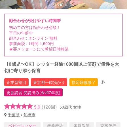
顔合わせが受けやすい時間帯
初めての方は顔合わせ必須！
平日の午前中
顔合わせ : オンライン 無料
事前面談 : 1時間 1,500円
★要メッセージにて希望日時相談
【0歳児〜OK】シッター経験1000回以上笑顔で個性を大
切に寄り添う保育
企業型割引
東京都一時預かり
指定研修修了
更新講習 受講済み(令和7年度)
5.0
(120回)
50歳代 女性
千葉県
船橋市
ベビーシッター
産前産後
家庭教師
家事代行