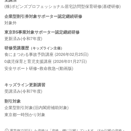
(株)ポピンズプロフェッショナル居宅訪問型保育研修(基礎研修)
企業型割引券対象サポーター認定継続研修
対象外
東京BS事業対象サポーター認定継続研修
更新済み(令和7年度)
研修受講履歴
（キッズライン主催）
食にまつわる事故予防講座 (2026年02月25日)
0歳児保育と育児支援講座 (2026年01月27日)
安全サポート研修~救命救急~(動画版)
キッズライン更新講習
受講済み(令和7年度)
割引対象
企業型割引対象(旧内閣府補助対象)
東京都一時預かり対象
運営側で認証した資格は「資格」欄に記載しています。ほか記載の資格・