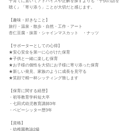
子育てに置いてアドバイスや正解を探すよりも『子供の話を
聴く』「寄り添う」ことが大切だと感じます。
【趣味・好きなこと】
旅行・温泉・散歩・自然・工作・アート
杏仁豆腐・抹茶・シャインマスカット ・ナッツ
【サポーターとしての心得】
★安心安全を第一に心がけた保育
★子供と一緒に楽しむ保育
★お子様の個性を大切にお子様に寄り添った保育
★新しい発見、家族のように成長を見守る
★笑顔で精一杯シッティング致します
【保育に関する経歴】
・初等教育学科短大卒
・七田式幼児教育講師3年
・ベビーシッター歴3年
【資格】
・幼稚園教諭2級