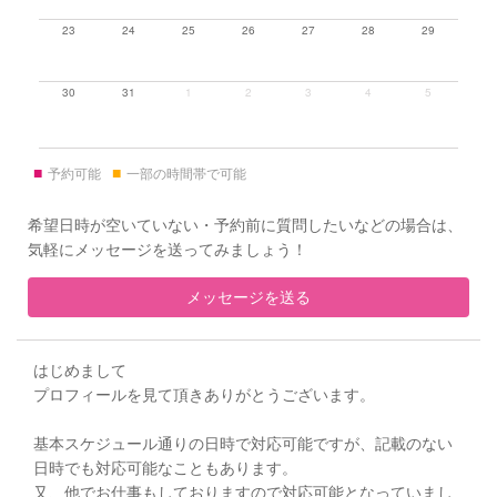
23
24
25
26
27
28
29
30
31
1
2
3
4
5
■
■
予約可能
一部の時間帯で可能
希望日時が空いていない・予約前に質問したいなどの場合は、
気軽にメッセージを送ってみましょう！
メッセージを送る
はじめまして
プロフィールを見て頂きありがとうございます。
基本スケジュール通りの日時で対応可能ですが、記載のない
日時でも対応可能なこともあります。
又、他でお仕事もしておりますので対応可能となっていまし