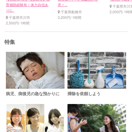
育補助経験有！体力自信あ
意！...
千葉県市川
り□...
千葉県船橋市
2,000円/ 1時
千葉県市川市
3,200円/ 1時間
2,500円/ 1時間
特集
病児、病後児の急な預かりに
掃除を依頼しよう